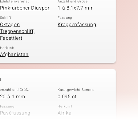
Edelsteinvarietät
Anzahl und Größe
Pinkfarbener Diaspor
1 à 8,1x7,7 mm
Schliff
Fassung
Oktagon
Krappenfassung
Treppenschliff,
Facettiert
Herkunft
Afghanistan
n
Anzahl und Größe
Karatgewicht Summe
20 à 1 mm
0,095 ct
Fassung
Herkunft
Pavéfassung
Afrika