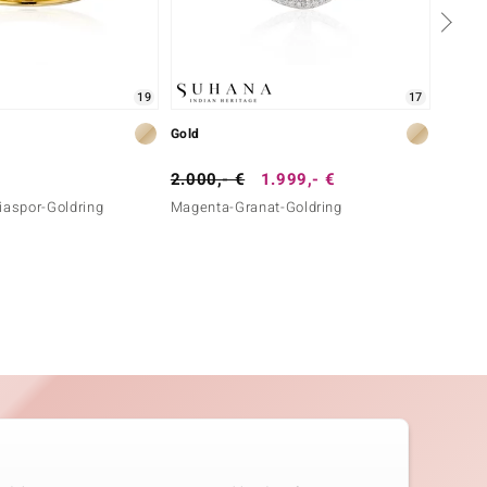
19
17
Gold
Gold
2.000,- €
1.999,- €
999,-
iaspor-Goldring
Magenta-Granat-Goldring
Brasil