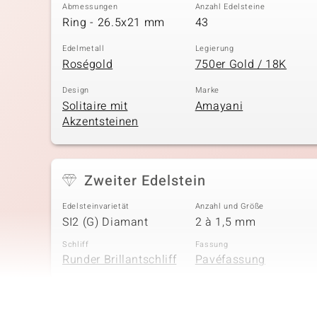
Abmessungen
Anzahl Edelsteine
Ring - 26.5x21 mm
43
Edelmetall
Legierung
Roségold
750er Gold / 18K
Design
Marke
Solitaire mit
Amayani
Akzentsteinen
Zweiter Edelstein
Edelsteinvarietät
Anzahl und Größe
SI2 (G) Diamant
2 à 1,5 mm
Schliff
Fassung
Runder Brillantschliff
Pavéfassung
Vierter Edelstein