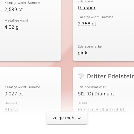
Edelstein
Karatgewicht Summe
Diaspor
2,539 ct
Karatgewicht Summe
Metallgewicht
2,358 ct
4,02 g
Edelsteinfarbe
pink
Dritter Edelstei
Karatgewicht Summe
Edelsteinvarietät
0,027 ct
SI2 (G) Diamant
Herkunft
Schliff
Afrika
Runder Brillantschliff
zeige mehr