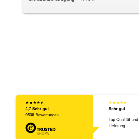
★
★
★
★
★
★
★
★
★
★
4,7
Sehr gut
Sehr gut
9538
Bewertungen
Top Qualität und
Lieferung.