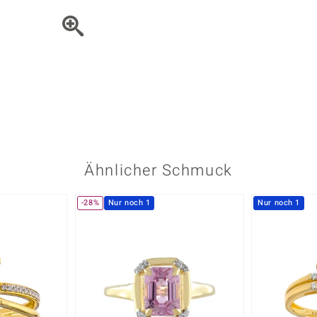
Onyx
Peridot
ns
♦ Silberhalsketten
TPC
Rhodolith
Spektro
k
♦ Silberohrringe
Trends & Classics
Türkis
Turmal
♦ Silberanhänger
Vitale Minerale
n
Platinschmuck
Blau
Grün
Ähnlicher Schmuck
-28%
Nur noch 1
Nur noch 1