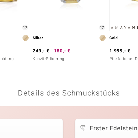
17
17
Silber
Gold
249,- €
180,- €
1.999,- €
oldring
Kunzit-Silberring
Pinkfarbener D
Details des Schmuckstücks
Erster Edelstein