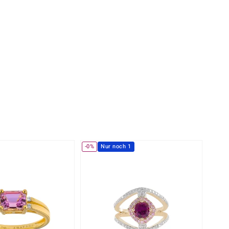
Perle
Ringgröße ermitteln
lith
Spinell
in
Zirkon
Gelb
-0%
Nur noch 1
-10%