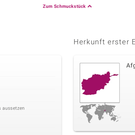
Zum Schmuckstück
Karatgewicht Summe
0,059 ct
Herkunft
Afrika
Herkunft erster 
Af
s aussetzen