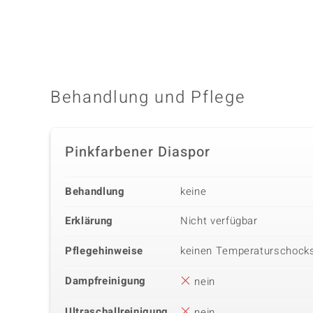
Edelsteinvarietät
Anzahl und Größe
SI2 (G) Diamant
20 à 0,8 mm
Schliff
Fassung
Runder Brillantschliff
Pavéfassung
Behandlung und Pflege
Pinkfarbener Diaspor
Behandlung
keine
Erklärung
Nicht verfügbar
Pflegehinweise
keinen Temperaturschock
Dampfreinigung
nein
Ultraschallreinigung
nein