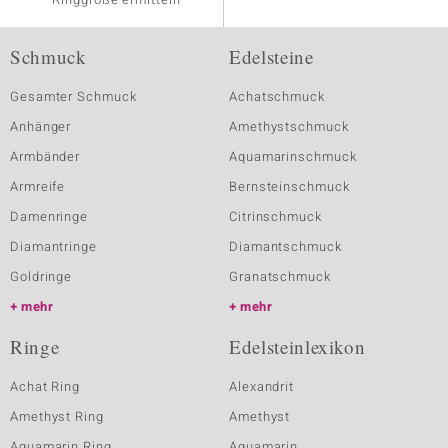
Schmuck
Edelsteine
Gesamter Schmuck
Achatschmuck
Anhänger
Amethystschmuck
Armbänder
Aquamarinschmuck
Armreife
Bernsteinschmuck
Damenringe
Citrinschmuck
Diamantringe
Diamantschmuck
Goldringe
Granatschmuck
mehr
mehr
Ringe
Edelsteinlexikon
Achat Ring
Alexandrit
Amethyst Ring
Amethyst
Aquamarin Ring
Aquamarin