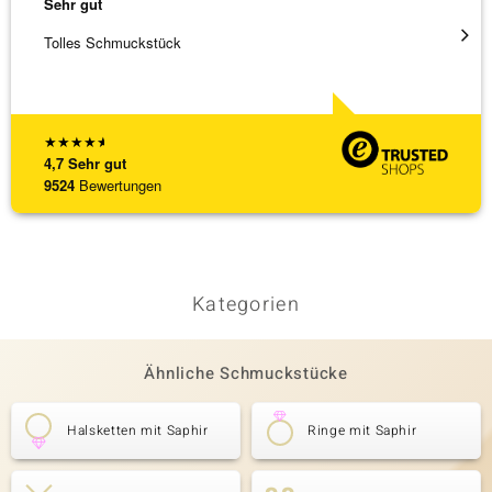
Sehr gut
Sehr g
Tolles Schmuckstück
Schnel
★
★
★
★
★
4,7
Sehr gut
9524
Bewertungen
Kategorien
Ähnliche Schmuckstücke
Halsketten mit Saphir
Ringe mit Saphir