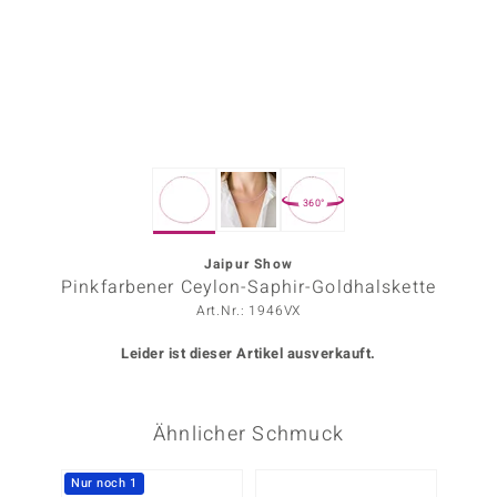
ors Edition
ana
Prince Designs
360°
o
Chic
Jaipur Show
Pinkfarbener Ceylon-Saphir-Goldhalskette
insell
Art.Nr.: 1946VX
n Vogue
Leider ist dieser Artikel ausverkauft.
 Show
Ähnlicher Schmuck
o Paraíso
Classics
Nur noch 1
Nur n