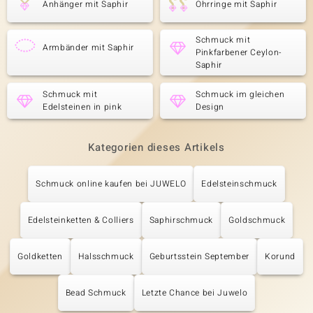
Anhänger mit Saphir
Ohrringe mit Saphir
Schmuck mit
Armbänder mit Saphir
Pinkfarbener Ceylon-
Saphir
Schmuck mit
Schmuck im gleichen
Edelsteinen in pink
Design
Kategorien dieses Artikels
Schmuck online kaufen bei JUWELO
Edelsteinschmuck
Edelsteinketten & Colliers
Saphirschmuck
Goldschmuck
Goldketten
Halsschmuck
Geburtsstein September
Korund
Bead Schmuck
Letzte Chance bei Juwelo