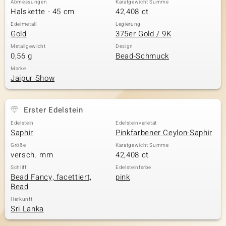
Abmessungen
Karatgewicht Summe
Halskette - 45 cm
42,408 ct
Edelmetall
Legierung
Gold
375er Gold / 9K
& Classics
Metallgewicht
Design
0,56 g
Bead-Schmuck
Minerale
Marke
Jaipur Show
Erster Edelstein
Edelstein
Edelsteinvarietät
Saphir
Pinkfarbener Ceylon-Saphir
Größe
Karatgewicht Summe
versch. mm
42,408 ct
Schliff
Edelsteinfarbe
Bead Fancy, facettiert,
pink
Bead
Herkunft
Sri Lanka