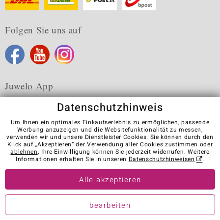
Folgen Sie uns auf
Juwelo App
Datenschutzhinweis
Um Ihnen ein optimales Einkaufserlebnis zu ermöglichen, passende
Werbung anzuzeigen und die Websitefunktionalität zu messen,
verwenden wir und unsere Dienstleister Cookies. Sie können durch den
Karriere
AGB
Datenschutz
Cookies
Impressum
Klick auf „Akzeptieren“ der Verwendung aller Cookies zustimmen oder
Kontakt
Vertrag widerrufen
ablehnen
. Ihre Einwilligung können Sie jederzeit widerrufen. Weitere
Informationen erhalten Sie in unseren
Datenschutzhinweisen
.
Visit our stores in other countries:
Alle akzeptieren
© Juwelo Deutschland GmbH (ein Tochterunternehmen der elumeo
bearbeiten
SE)