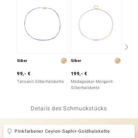
 JUWELO
remonti
uca
no Collection
ENTS BY DE MELO
Silber
Silber
Silber
va
99,- €
199,- €
49,- 
Tansanit-Silberhalskette
Madagaskar-Morganit-
Edelst
otenier
Silberhalskette
 1894 Collection
Details des Schmuckstücks
ana
Pinkfarbener Ceylon-Saphir-Goldhalskette