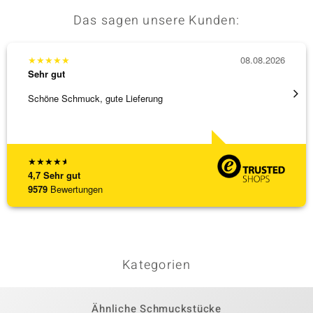
Das sagen unsere Kunden:
★
★
★
★
★
08.08.2026
★
★
★
Sehr gut
Sehr g
Schöne Schmuck, gute Lieferung
Immer 
★
★
★
★
★
4,7
Sehr gut
9579
Bewertungen
Kategorien
Ähnliche Schmuckstücke