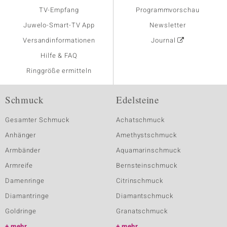
TV-Empfang
Programmvorschau
Juwelo-Smart-TV App
Newsletter
Versandinformationen
Journal
Hilfe & FAQ
Ringgröße ermitteln
Schmuck
Edelsteine
Gesamter Schmuck
Achatschmuck
Anhänger
Amethystschmuck
Armbänder
Aquamarinschmuck
Armreife
Bernsteinschmuck
Damenringe
Citrinschmuck
Diamantringe
Diamantschmuck
Goldringe
Granatschmuck
mehr
mehr