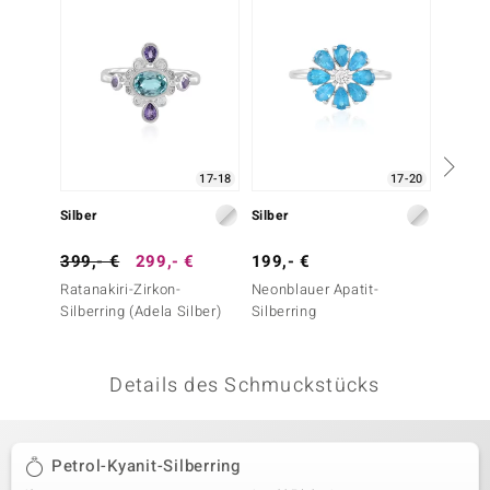
 JUWELO
remonti
uca
no Collection
17-18
17-20
ENTS BY DE MELO
Silber
Silber
Silber
va
399,- €
299,- €
199,- €
99,- 
Ratanakiri-Zirkon-
Neonblauer Apatit-
Farbwe
otenier
Silberring (Adela Silber)
Silberring
Silberr
 1894 Collection
Details des Schmuckstücks
ana
Petrol-Kyanit-Silberring