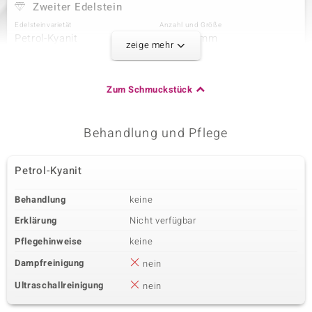
Zweiter Edelstein
Edelsteinvarietät
Anzahl und Größe
Petrol-Kyanit
6 à 4x3 mm
zeige mehr
Karatgewicht Summe
Schliff
1,152 ct
Tropfenschliff
Fassung
Herkunft
Zum Schmuckstück
Krappenfassung
Nepal
Behandlung und Pflege
Dritter Edelstein
Edelsteinvarietät
Anzahl und Größe
Petrol-Kyanit
Zirkon
18 à 1 mm
Karatgewicht Summe
Schliff
Behandlung
keine
0,117 ct
Rundschliff
Erklärung
Nicht verfügbar
Fassung
Herkunft
Pavéfassung
Kambodscha
Pflegehinweise
keine
Dampfreinigung
nein
Ultraschallreinigung
nein