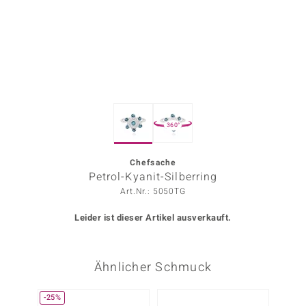
ors Edition
ana
Prince Designs
360°
o
Chic
Chefsache
Petrol-Kyanit-Silberring
insell
Art.Nr.: 5050TG
n Vogue
Leider ist dieser Artikel ausverkauft.
 Show
Ähnlicher Schmuck
o Paraíso
Classics
-25%
-20%