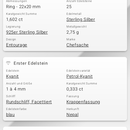
Abmessungen
Anzahl Edelsteine
Ring - 22x20 mm
25
Karatgewicht Summe
Edelmetall
1,602 ct
Sterling Silber
& Classics
Legierung
Metallgewicht
925er Sterling Silber
2,75 g
Minerale
Design
Marke
Entourage
Chefsache
Erster Edelstein
Edelstein
Edelsteinvarietät
Kyanit
Petrol-Kyanit
Anzahl und Größe
Karatgewicht Summe
1 à 4 mm
0,333 ct
Schliff
Fassung
Rundschliff, Facettiert
Krappenfassung
Edelsteinfarbe
Herkunft
blau
Nepal