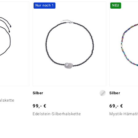
Nur noch 1
NEU
Silber
Silber
lskette
99,- €
69,- €
Edelstein-Silberhalskette
Mystik-Hämatit