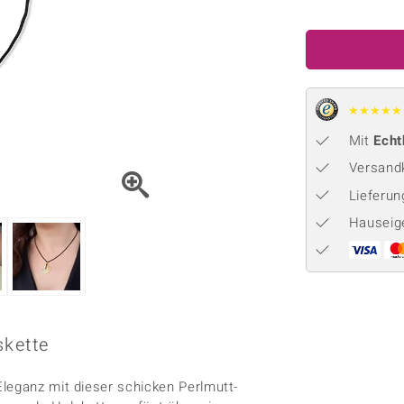
Onyx
Peridot
ns
♦ Silberhalsketten
TPC
Rhodolith
Spektro
k
♦ Silberohrringe
Trends & Classics
Türkis
Turmal
♦ Silberanhänger
Vitale Minerale
n
★
★
★
★
★
Platinschmuck
Blau
Grün
Mit
Echt
Versandk
Lieferu
Hauseig
skette
leganz mit dieser schicken Perlmutt-