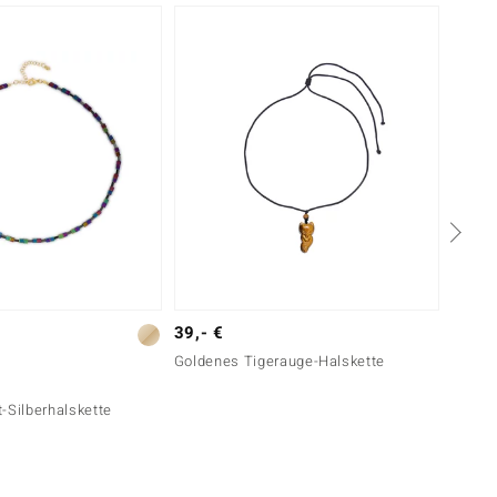
39,- €
Silber
Goldenes Tigerauge-Halskette
199,-
-Silberhalskette
Afghan