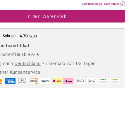
Perle
Ringgröße ermitteln
Kettenlänge ermitteln
lith
Spinell
In den Warenkorb
in
Zirkon
Sehr gut
4.70
/5.00
Gelb
heitszertifikat
ostenfrei ab 99,- €
ng nach
Deutschland
innerhalb von 1-3 Tagen
ener Kundenservice