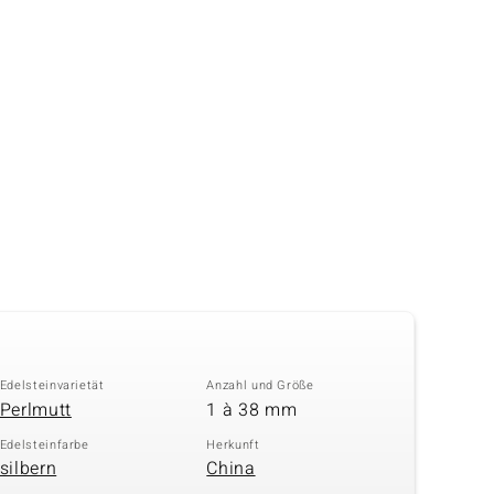
Edelsteinvarietät
Anzahl und Größe
Perlmutt
1 à 38 mm
Edelsteinfarbe
Herkunft
silbern
China