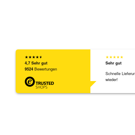
★
★
★
★
★
★
★
★
★
★
4,7
Sehr gut
Sehr gut
9524
Bewertungen
Schnelle Lieferu
wieder!