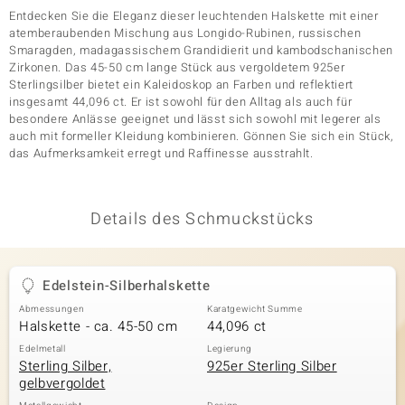
Entdecken Sie die Eleganz dieser leuchtenden Halskette mit einer
atemberaubenden Mischung aus Longido-Rubinen, russischen
Smaragden, madagassischem Grandidierit und kambodschanischen
& Classics
Zirkonen. Das 45-50 cm lange Stück aus vergoldetem 925er
Sterlingsilber bietet ein Kaleidoskop an Farben und reflektiert
Minerale
insgesamt 44,096 ct. Er ist sowohl für den Alltag als auch für
besondere Anlässe geeignet und lässt sich sowohl mit legerer als
auch mit formeller Kleidung kombinieren. Gönnen Sie sich ein Stück,
das Aufmerksamkeit erregt und Raffinesse ausstrahlt.
Details des Schmuckstücks
Edelstein-Silberhalskette
Abmessungen
Karatgewicht Summe
Halskette - ca. 45-50 cm
44,096 ct
Edelmetall
Legierung
Sterling Silber,
925er Sterling Silber
gelbvergoldet