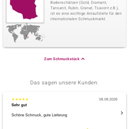
Bodenschätzen (Gold, Diamant,
Tansanit, Rubin, Granat, Tsavorit z.B.),
ist es eine wichtige Anlaufstelle für den
internationalen Schmuckmarkt.
Zum Schmuckstück
Das sagen unsere Kunden:
★
★
★
★
★
08.08.2026
★
★
★
Sehr gut
Sehr g
Schöne Schmuck, gute Lieferung
Schnel