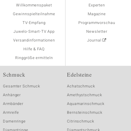
Willkommenspaket
Experten
Gewinnspielteilnahme
Magazine
TV-Empfang
Programmvorschau
Juwelo-Smart-TV App
Newsletter
Versandinformationen
Journal
Hilfe & FAQ
Ringgröße ermitteln
Schmuck
Edelsteine
Gesamter Schmuck
Achatschmuck
Anhänger
Amethystschmuck
Armbänder
Aquamarinschmuck
Armreife
Bernsteinschmuck
Damenringe
Citrinschmuck
Diamantringe
Diamantschmuck