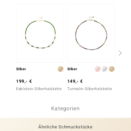
Silber
Silber
Silber
199,- €
149,- €
99,- 
Edelstein-Silberhalskette
Turmalin-Silberhalskette
Edelst
Kategorien
Ähnliche Schmuckstücke