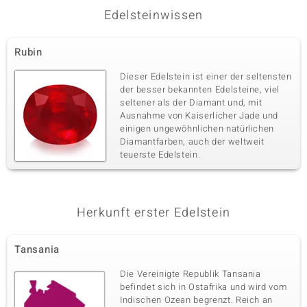
Kambodscha
Edelsteinwissen
Rubin
Fünfter Edelstein
Edelsteinvarietät
Größe
Dieser Edelstein ist einer der seltensten
Champagner-Zirkon
versch. mm
der besser bekannten Edelsteine, viel
seltener als der Diamant und, mit
Karatgewicht Summe
Schliff
7,225 ct
Bead Fancy, facettiert
Ausnahme von Kaiserlicher Jade und
einigen ungewöhnlichen natürlichen
Herkunft
Diamantfarben, auch der weltweit
Tansania
teuerste Edelstein.
Sechster Edelstein
Edelsteinvarietät
Größe
Herkunft erster Edelstein
Ratanakiri-Zirkon
versch. mm
Karatgewicht Summe
Schliff
6,327 ct
Bead Fancy, facettiert
Tansania
Herkunft
Die Vereinigte Republik Tansania
Kambodscha
befindet sich in Ostafrika und wird vom
Indischen Ozean begrenzt. Reich an