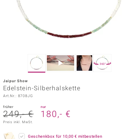
ors Edition
ana
Prince Designs
o
360°
Chic
Jaipur Show
insell
Edelstein-Silberhalskette
Art.Nr.: 8708JG
n Vogue
früher
nur
 Show
249,- €
180,- €
o Paraíso
Preis inkl. MwSt.
Classics
Geschenkbox für
10,00 €
mitbestellen