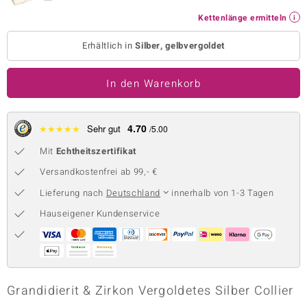
 JUWELO
Kettenlänge ermitteln
Erhältlich in
Silber, gelbvergoldet
remonti
uca
In den Warenkorb
no Collection
4.70
★
★
★
★
★
Sehr gut
/5.00
ENTS BY DE MELO
Mit
Echtheitszertifikat
va
Versandkostenfrei ab 99,- €
otenier
Lieferung nach
Deutschland
innerhalb von 1-3 Tagen
Hauseigener Kundenservice
 1894 Collection
ana
Grandidierit & Zirkon Vergoldetes Silber Collier