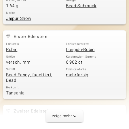
Metallgewicht
Design
1,64 g
Bead-Schmuck
Marke
Jaipur Show
Erster Edelstein
Edelstein
Edelsteinvarietät
Rubin
Longido-Rubin
Größe
Karatgewicht Summe
versch. mm
6,902 ct
Schliff
Edelsteinfarbe
Bead Fancy, facettiert,
mehrfarbig
Bead
Herkunft
Tansania
Zweiter Edelstein
zeige mehr
Edelsteinvarietät
Größe
Russischer Smaragd
versch. mm