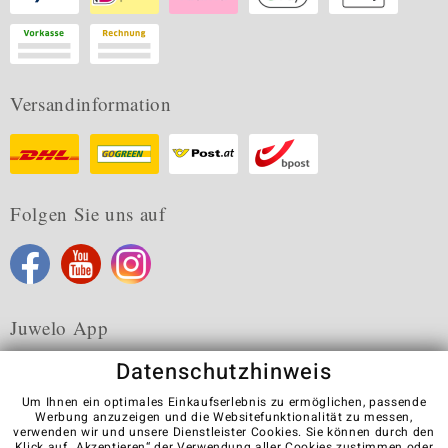
Versandinformation
Folgen Sie uns auf
Juwelo App
Datenschutzhinweis
Um Ihnen ein optimales Einkaufserlebnis zu ermöglichen, passende
Werbung anzuzeigen und die Websitefunktionalität zu messen,
verwenden wir und unsere Dienstleister Cookies. Sie können durch den
Karriere
AGB
Datenschutz
Cookies
Impressum
Klick auf „Akzeptieren“ der Verwendung aller Cookies zustimmen oder