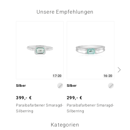
Unsere Empfehlungen
-33%
17-20
16-20
Silber
Silber
Silber
399,- €
299,- €
299,-
Paraibafarbener Smaragd-
Paraibafarbener Smaragd-
Paraib
Silberring
Silberring
Silberr
Kategorien