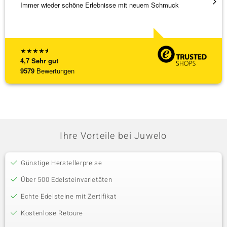
Immer wieder schöne Erlebnisse mit neuem Schmuck
Schöne
★
★
★
★
★
4,7
Sehr gut
9579
Bewertungen
Ihre Vorteile bei Juwelo
Günstige Herstellerpreise
Über 500 Edelsteinvarietäten
Echte Edelsteine mit Zertifikat
Kostenlose Retoure