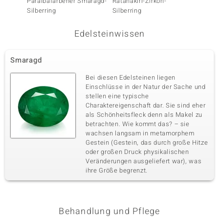
Paraibafarbener Smaragd-
Ratanakiri-Zirkon-
Paraib
Silberring
Silberring
Silberr
Edelsteinwissen
Smaragd
Bei diesen Edelsteinen liegen
Einschlüsse in der Natur der Sache und
stellen eine typische
Charaktereigenschaft dar. Sie sind eher
als Schönheitsfleck denn als Makel zu
betrachten. Wie kommt das? – sie
wachsen langsam in metamorphem
Gestein (Gestein, das durch große Hitze
oder großen Druck physikalischen
Veränderungen ausgeliefert war), was
ihre Größe begrenzt.
Behandlung und Pflege