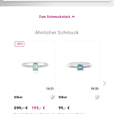
Zum Schmuckstück
Ähnlicher Schmuck
-33%
16-21
18-20
Silber
Silber
Silber
299,- €
199,- €
99,- €
399,-