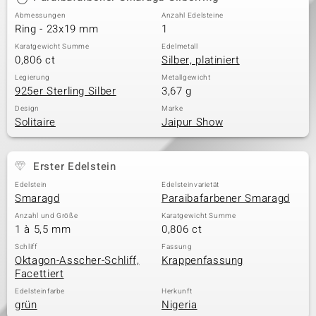
Abmessungen
Anzahl Edelsteine
Ring - 23x19 mm
1
Karatgewicht Summe
Edelmetall
0,806 ct
Silber, platiniert
Legierung
Metallgewicht
925er Sterling Silber
3,67 g
Design
Marke
Solitaire
Jaipur Show
Erster Edelstein
Edelstein
Edelsteinvarietät
Smaragd
Paraibafarbener Smaragd
Anzahl und Größe
Karatgewicht Summe
1 à 5,5 mm
0,806 ct
Schliff
Fassung
Oktagon-Asscher-Schliff,
Krappenfassung
Facettiert
Edelsteinfarbe
Herkunft
grün
Nigeria