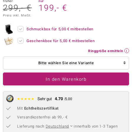
früher
nur
299,- €
199,- €
 JUWELO
Preis inkl. MwSt.
remonti
Schmuckbox für
5,00 €
mitbestellen
uca
Geschenkbox für
5,00 €
mitbestellen
no Collection
Ringgröße ermitteln
ENTS BY DE MELO
Bitte wählen Sie eine Variante
va
In den Warenkorb
otenier
 1894 Collection
4.70
★
★
★
★
★
Sehr gut
/5.00
Mit
Echtheitszertifikat
ana
Versandkostenfrei ab 99,- €
Lieferung nach
Deutschland
innerhalb von 1-3 Tagen