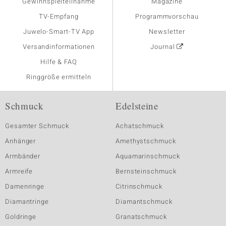
Gewinnspielteilnahme
Magazine
TV-Empfang
Programmvorschau
Juwelo-Smart-TV App
Newsletter
Versandinformationen
Journal
Hilfe & FAQ
Ringgröße ermitteln
Schmuck
Edelsteine
Gesamter Schmuck
Achatschmuck
Anhänger
Amethystschmuck
Armbänder
Aquamarinschmuck
Armreife
Bernsteinschmuck
Damenringe
Citrinschmuck
Diamantringe
Diamantschmuck
Goldringe
Granatschmuck