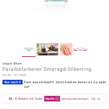
ors Edition
ana
Prince Designs
o
360°
Chic
Jaipur Show
insell
Paraibafarbener Smaragd-Silberring
Art.Nr.: 9774HD
n Vogue
Nur noch 5
Fast ausverkauft!
Jetzt kaufen bevor es zu spät
 Show
ist!
o Paraíso
20,- €
Rabatt mit Code:
Nacht
(Mindestbestellwert: 150,- €)
Classics