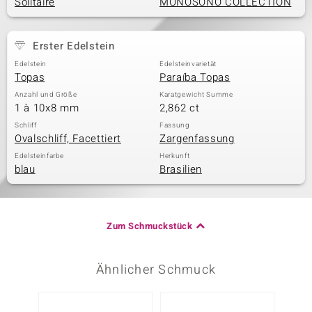
Solitaire
MONOSONO COLLECTION
Erster Edelstein
Edelstein
Edelsteinvarietät
Topas
Paraíba Topas
Anzahl und Größe
Karatgewicht Summe
1 à 10x8 mm
2,862 ct
Schliff
Fassung
Ovalschliff, Facettiert
Zargenfassung
Edelsteinfarbe
Herkunft
blau
Brasilien
Zum Schmuckstück
Ähnlicher Schmuck