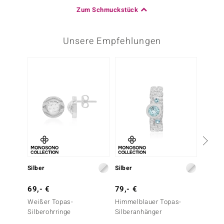
Zum Schmuckstück
Unsere Empfehlungen
Nur n
Silber
Silber
Silber
69,- €
79,- €
79,- 
Weißer Topas-
Himmelblauer Topas-
Farbwe
Silberohrringe
Silberanhänger
Silber