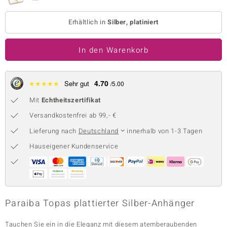
 JUWELO
Erhältlich in
Silber, platiniert
remonti
In den Warenkorb
uca
no Collection
4.70
★
★
★
★
★
Sehr gut
/5.00
ENTS BY DE MELO
Mit
Echtheitszertifikat
Versandkostenfrei ab 99,- €
va
Lieferung nach
Deutschland
innerhalb von 1-3 Tagen
otenier
Hauseigener Kundenservice
 1894 Collection
ana
Paraiba Topas plattierter Silber-Anhänger
Tauchen Sie ein in die Eleganz mit diesem atemberaubenden