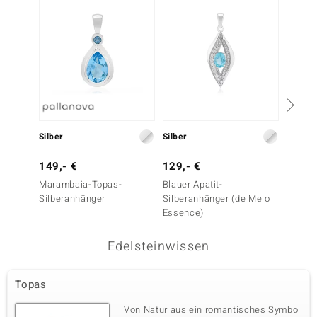
Silber
Silber
Silber
149,- €
129,- €
79,- 
Marambaia-Topas-
Blauer Apatit-
Paraib
Silberanhänger
Silberanhänger (de Melo
Silber
Essence)
Edelsteinwissen
Topas
Von Natur aus ein romantisches Symbol