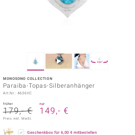
ors Edition
ana
Prince Designs
o
360°
Chic
MONOSONO COLLECTION
insell
Paraiba-Topas-Silberanhänger
Art.Nr.: 4636VC
n Vogue
früher
nur
 Show
179,- €
149,- €
o Paraíso
Preis inkl. MwSt.
Classics
Geschenkbox für
6,00 €
mitbestellen