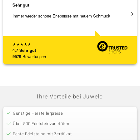
Sehr gut
Sehr g
Immer wieder schöne Erlebnisse mit neuem Schmuck
Schnel
★
★
★
★
★
4,7
Sehr gut
9579
Bewertungen
Ihre Vorteile bei Juwelo
Günstige Herstellerpreise
Über 500 Edelsteinvarietäten
Echte Edelsteine mit Zertifikat