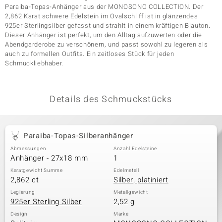
Paraiba-Topas-Anhänger aus der MONOSONO COLLECTION. Der
2,862 Karat schwere Edelstein im Ovalschliff ist in glänzendes
925er Sterlingsilber gefasst und strahlt in einem kräftigen Blauton.
& Classics
Dieser Anhänger ist perfekt, um den Alltag aufzuwerten oder die
Abendgarderobe zu verschönern, und passt sowohl zu legeren als
auch zu formellen Outfits. Ein zeitloses Stück für jeden
Minerale
Schmuckliebhaber.
Details des Schmuckstücks
Paraiba-Topas-Silberanhänger
Abmessungen
Anzahl Edelsteine
Anhänger - 27x18 mm
1
Karatgewicht Summe
Edelmetall
2,862 ct
Silber, platiniert
Legierung
Metallgewicht
925er Sterling Silber
2,52 g
Design
Marke