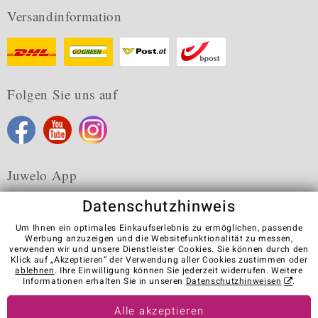
Versandinformation
Folgen Sie uns auf
Juwelo App
Datenschutzhinweis
Um Ihnen ein optimales Einkaufserlebnis zu ermöglichen, passende
Werbung anzuzeigen und die Websitefunktionalität zu messen,
verwenden wir und unsere Dienstleister Cookies. Sie können durch den
Karriere
AGB
Datenschutz
Cookies
Impressum
Klick auf „Akzeptieren“ der Verwendung aller Cookies zustimmen oder
Kontakt
Vertrag widerrufen
ablehnen
. Ihre Einwilligung können Sie jederzeit widerrufen. Weitere
Informationen erhalten Sie in unseren
Datenschutzhinweisen
.
Visit our stores in other countries:
Alle akzeptieren