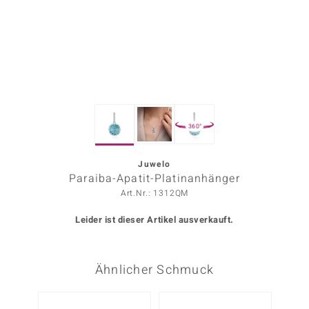
ors Edition
ana
Prince Designs
360°
o
Chic
Juwelo
Paraiba-Apatit-Platinanhänger
insell
Art.Nr.: 1312QM
n Vogue
Leider ist dieser Artikel ausverkauft.
 Show
Ähnlicher Schmuck
o Paraíso
Classics