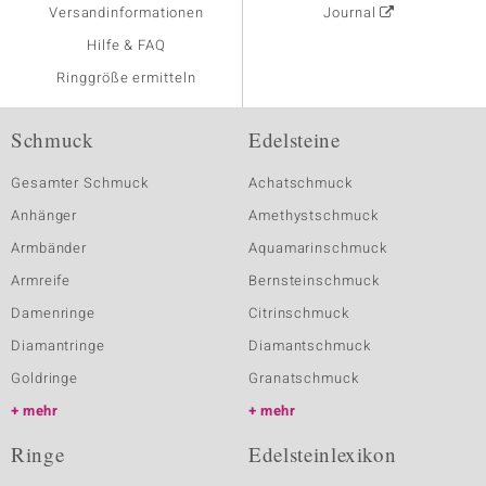
Versandinformationen
Journal
Hilfe & FAQ
Ringgröße ermitteln
Schmuck
Edelsteine
Gesamter Schmuck
Achatschmuck
Anhänger
Amethystschmuck
Armbänder
Aquamarinschmuck
Armreife
Bernsteinschmuck
Damenringe
Citrinschmuck
Diamantringe
Diamantschmuck
Goldringe
Granatschmuck
mehr
mehr
Ringe
Edelsteinlexikon