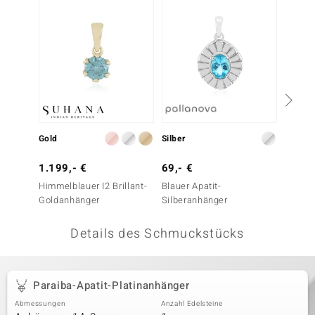
 JUWELO
remonti
uca
no Collection
ENTS BY DE MELO
Gold
Silber
Silber
va
1.199,- €
69,- €
79,- 
Himmelblauer I2 Brillant-
Blauer Apatit-
Braldu-
otenier
Goldanhänger
Silberanhänger
Silber
 1894 Collection
Details des Schmuckstücks
ana
Paraiba-Apatit-Platinanhänger
Abmessungen
Anzahl Edelsteine