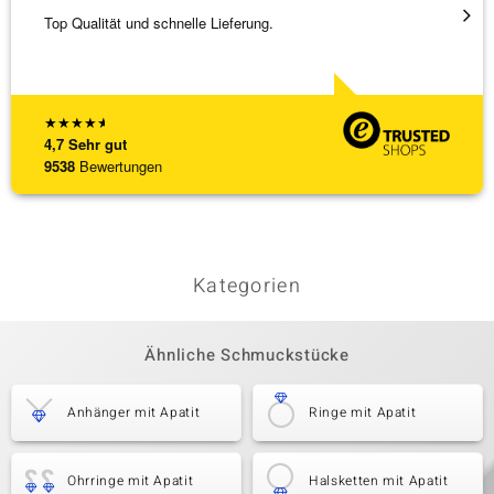
Top Qualität und schnelle Lieferung.
Bin ja
★
★
★
★
★
4,7
Sehr gut
9538
Bewertungen
Kategorien
Ähnliche Schmuckstücke
Anhänger mit Apatit
Ringe mit Apatit
Ohrringe mit Apatit
Halsketten mit Apatit