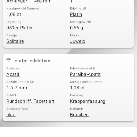
Anhänger - 14x8 mm
1
Karatgewicht Summe
Edelmetall
1,08 ct
Platin
& Classics
Legierung
Metallgewicht
950er Platin
0,66 g
Minerale
Design
Marke
Solitaire
Juwelo
Erster Edelstein
Edelstein
Edelsteinvarietät
Apatit
Paraiba-Apatit
Anzahl und Größe
Karatgewicht Summe
1 à 7 mm
1,08 ct
Schliff
Fassung
Rundschliff, Facettiert
Krappenfassung
Edelsteinfarbe
Herkunft
blau
Brasilien