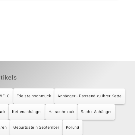
tikels
UWELO
Edelsteinschmuck
Anhänger - Passend zu Ihrer Kette
uck
Kettenanhänger
Halsschmuck
Saphir Anhänger
aren
Geburtsstein September
Korund