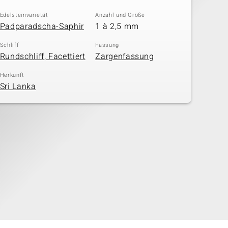
Edelsteinvarietät
Anzahl und Größe
Padparadscha-Saphir
1 à 2,5 mm
Schliff
Fassung
Rundschliff, Facettiert
Zargenfassung
Herkunft
Sri Lanka