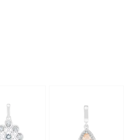
Perle
Ringgröße ermitteln
lith
Spinell
in
Zirkon
Gelb