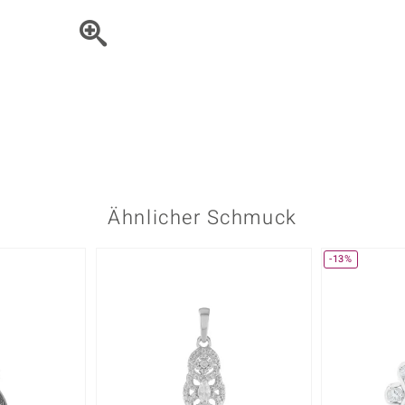
Onyx
Peridot
ns
♦ Silberhalsketten
TPC
Rhodolith
Spektro
k
♦ Silberohrringe
Trends & Classics
Türkis
Turmal
♦ Silberanhänger
Vitale Minerale
n
Platinschmuck
Blau
Grün
Ähnlicher Schmuck
-13%