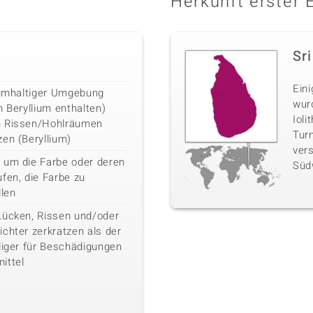
Herkunft erster 
Sr
Ein
liumhaltiger Umgebung
wurd
n Beryllium enthalten)
Ioli
n Rissen/Hohlräumen
Turm
en (Beryllium)
ver
 um die Farbe oder deren
Süd
fen, die Farbe zu
llen
Lücken, Rissen und/oder
chter zerkratzen als der
liger für Beschädigungen
ittel