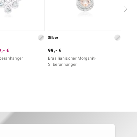
Silber
Silber
,- €
99,- €
69,- 
lberanhänger
Brasilianischer Morganit-
Weißer
Silberanhänger