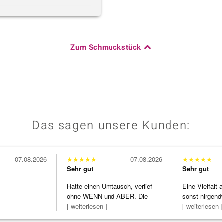
Zum Schmuckstück
Das sagen unsere Kunden:
07.08.2026
★
★
★
★
★
07.08.2026
★
★
★
★
★
Sehr gut
Sehr gut
Hatte einen Umtausch, verlief
Eine Vielfalt
ohne WENN und ABER. Die
sonst nirgend
Schmuckstücke h
[ weiterlesen ]
zu noc
[ weiterlesen 