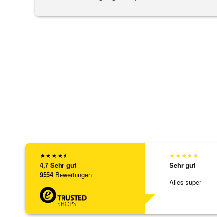
★
★
★
★
★
★
★
★
★
★
4,7
Sehr gut
Sehr gut
9554
Bewertungen
Alles super