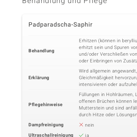
Behandlung und Pflege
Padparadscha-Saphir
Erhitzen (können in beryl
erhitzt sein und Spuren vo
Behandlung
und/oder Verschließen vo
oder Einbringen von Zusätz
Wird allgemein angewandt,
Erklärung
Gleichmäßigkeit hervorzuru
intensivieren oder aufzuhe
Füllungen in Hohlräumen, 
offenen Brüchen können lei
Pflegehinweise
Mutterstein und sind anfäl
durch Hitze oder Lösungsm
Dampfreinigung
nein
Ultraschallreinigung
ja