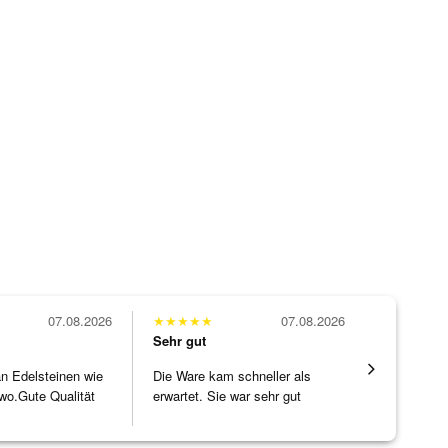
07.08.2026
★
★
★
★
★
07.08.2026
★
★
★
★
★
Sehr gut
Sehr gut
 an Edelsteinen wie
Die Ware kam schneller als
Wunderschö
wo.Gute Qualität
erwartet. Sie war sehr gut
Opal, tolle
]
verpackt.
Steg ist e
[ weiterles