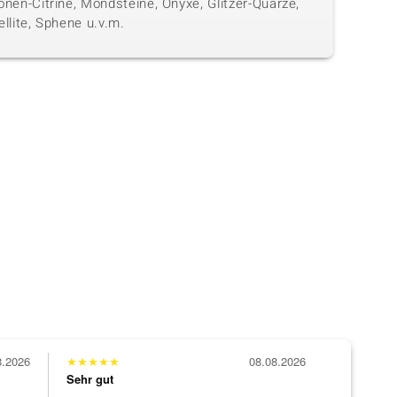
nen-Citrine, Mondsteine, Onyxe, Glitzer-Quarze,
llite, Sphene u.v.m.
8.2026
★
★
★
★
★
08.08.2026
Sehr gut