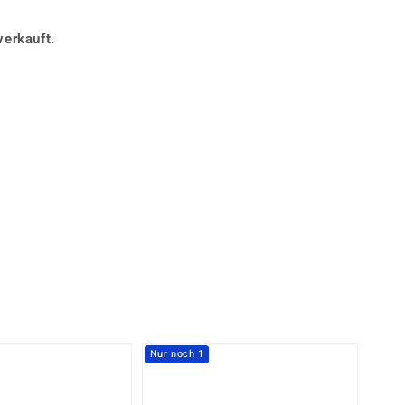
Perle
Ringgröße ermitteln
lith
Spinell
verkauft.
in
Zirkon
Gelb
Nur noch 1