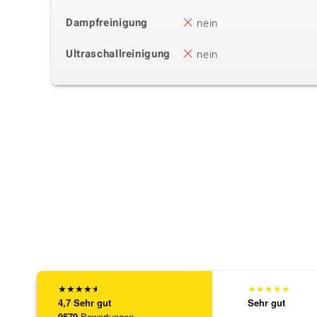
Dampfreinigung
nein
Ultraschallreinigung
nein
★
★
★
★
★
★
★
★
★
★
4,7
Sehr gut
Sehr gut
9579
Bewertungen