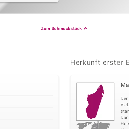
Zum Schmuckstück
Herkunft erster 
Ma
Der 
Vie
sta
Danb
Hemi