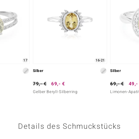
17
16-21
Silber
Silber
79,- €
69,- €
69,- €
49,-
Gelber Beryll-Silberring
Limonen-Apatit
Details des Schmuckstücks