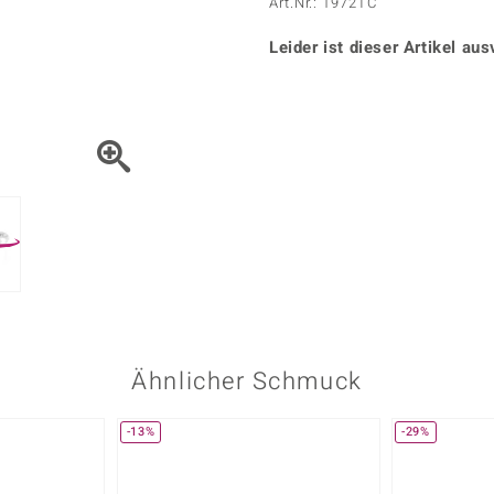
Onyx
Peridot
Art.Nr.: 1972TC
ns
♦ Silberhalsketten
TPC
Rhodolith
Spektro
k
♦ Silberohrringe
Leider ist dieser Artikel aus
Trends & Classics
Türkis
Turmal
♦ Silberanhänger
Vitale Minerale
n
Platinschmuck
Blau
Grün
Ähnlicher Schmuck
-13%
-29%