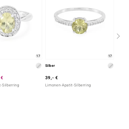
17
17
Silber
Silber
 €
39,- €
39,- 
-Silberring
Limonen-Apatit-Silberring
Orthok