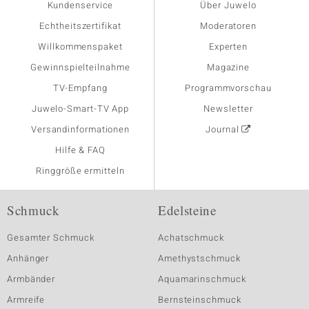
Kundenservice
Über Juwelo
Echtheitszertifikat
Moderatoren
Willkommenspaket
Experten
Gewinnspielteilnahme
Magazine
TV-Empfang
Programmvorschau
Juwelo-Smart-TV App
Newsletter
Versandinformationen
Journal
Hilfe & FAQ
Ringgröße ermitteln
Schmuck
Edelsteine
Gesamter Schmuck
Achatschmuck
Anhänger
Amethystschmuck
Armbänder
Aquamarinschmuck
Armreife
Bernsteinschmuck