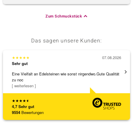
Zum Schmuckstück
Das sagen unsere Kunden:
★
★
★
★
★
07.08.2026
★
★
★
Sehr gut
Sehr g
Eine Vielfalt an Edelsteinen wie sonst nirgendwo.Gute Qualität
Wunder
zu noc
Steg is
[ weiterlesen ]
[ weite
★
★
★
★
★
4,7
Sehr gut
9554
Bewertungen