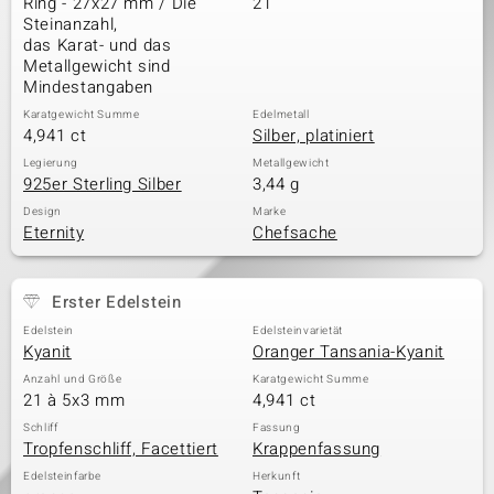
Ring - 27x27 mm / Die
21
Steinanzahl,
das Karat- und das
Metallgewicht sind
& Classics
Mindestangaben
Karatgewicht Summe
Edelmetall
Minerale
4,941 ct
Silber, platiniert
Legierung
Metallgewicht
925er Sterling Silber
3,44 g
Design
Marke
Eternity
Chefsache
Erster Edelstein
Edelstein
Edelsteinvarietät
Kyanit
Oranger Tansania-Kyanit
Anzahl und Größe
Karatgewicht Summe
21 à 5x3 mm
4,941 ct
Schliff
Fassung
Tropfenschliff, Facettiert
Krappenfassung
Edelsteinfarbe
Herkunft