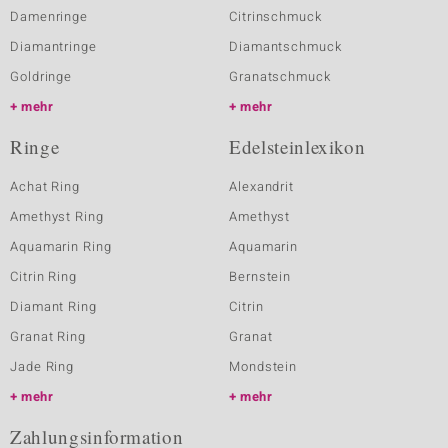
Damenringe
Citrinschmuck
Diamantringe
Diamantschmuck
Goldringe
Granatschmuck
mehr
mehr
Ringe
Edelsteinlexikon
Achat Ring
Alexandrit
Amethyst Ring
Amethyst
Aquamarin Ring
Aquamarin
Citrin Ring
Bernstein
Diamant Ring
Citrin
Granat Ring
Granat
Jade Ring
Mondstein
mehr
mehr
Zahlungsinformation