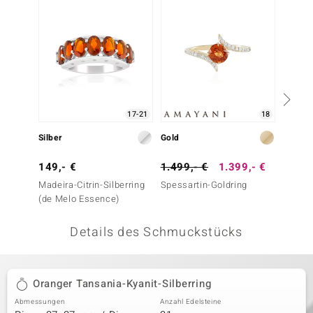
 JUWELO
remonti
uca
no Collection
17-21
18
ENTS BY DE MELO
Silber
Gold
Silber
va
149,- €
1.499,- €
1.399,- €
399,-
Madeira-Citrin-Silberring
Spessartin-Goldring
Sphaler
otenier
(de Melo Essence)
Melo E
 1894 Collection
Details des Schmuckstücks
ana
Oranger Tansania-Kyanit-Silberring
Abmessungen
Anzahl Edelsteine