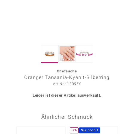
ors Edition
ana
Prince Designs
360°
o
Chic
Chefsache
Oranger Tansania-Kyanit-Silberring
insell
Art.Nr.: 1209EY
n Vogue
Leider ist dieser Artikel ausverkauft.
 Show
Ähnlicher Schmuck
o Paraíso
Classics
-7%
Nur noch 1