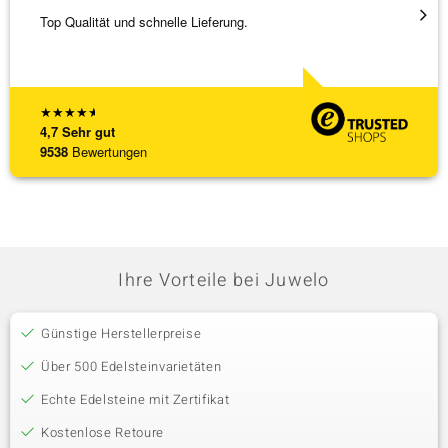
Top Qualität und schnelle Lieferung.
Bin ja
★
★
★
★
★
4,7
Sehr gut
9538
Bewertungen
Ihre Vorteile bei Juwelo
Günstige Herstellerpreise
Über 500 Edelsteinvarietäten
Echte Edelsteine mit Zertifikat
Kostenlose Retoure