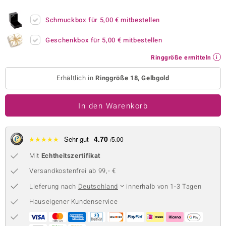
 JUWELO
Schmuckbox für
5,00 €
mitbestellen
remonti
Geschenkbox für
5,00 €
mitbestellen
uca
Ringgröße ermitteln
no Collection
Erhältlich in
Ringgröße 18, Gelbgold
ENTS BY DE MELO
In den Warenkorb
va
otenier
4.70
★
★
★
★
★
Sehr gut
/5.00
Mit
Echtheitszertifikat
 1894 Collection
Versandkostenfrei ab 99,- €
Lieferung nach
Deutschland
innerhalb von 1-3 Tagen
ana
Hauseigener Kundenservice