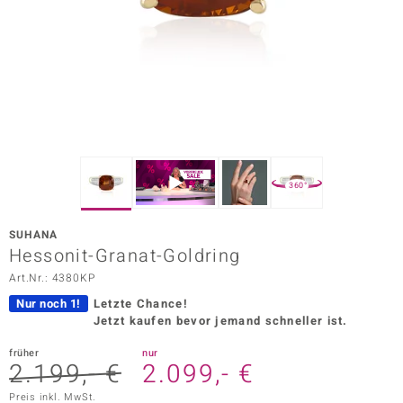
ors Edition
ana
Prince Designs
o
360°
Chic
SUHANA
insell
Hessonit-Granat-Goldring
Art.Nr.: 4380KP
n Vogue
Nur noch 1!
Letzte Chance!
 Show
Jetzt kaufen bevor jemand schneller ist.
o Paraíso
früher
nur
2.199,- €
2.099,- €
Classics
Preis inkl. MwSt.