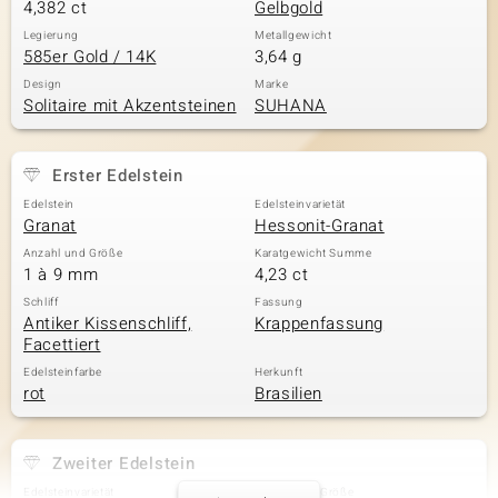
4,382 ct
Gelbgold
Legierung
Metallgewicht
585er Gold / 14K
3,64 g
Design
Marke
Solitaire mit Akzentsteinen
SUHANA
Erster Edelstein
Edelstein
Edelsteinvarietät
Granat
Hessonit-Granat
Anzahl und Größe
Karatgewicht Summe
1 à 9 mm
4,23 ct
Schliff
Fassung
Antiker Kissenschliff,
Krappenfassung
Facettiert
Edelsteinfarbe
Herkunft
rot
Brasilien
Zweiter Edelstein
Edelsteinvarietät
Anzahl und Größe