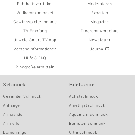
Echtheitszertifikat
Moderatoren
Willkommenspaket
Experten
Gewinnspielteilnahme
Magazine
TV-Empfang
Programmvorschau
Juwelo-Smart-TV App
Newsletter
Versandinformationen
Journal
Hilfe & FAQ
Ringgröße ermitteln
Schmuck
Edelsteine
Gesamter Schmuck
Achatschmuck
Anhänger
Amethystschmuck
Armbänder
Aquamarinschmuck
Armreife
Bernsteinschmuck
Damenringe
Citrinschmuck