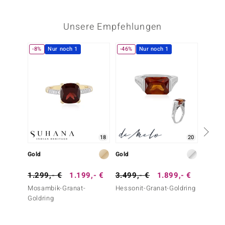
Unsere Empfehlungen
-8%
Nur noch 1
-46%
Nur noch 1
-30%
18
20
Gold
Gold
Silber
1.299,- €
1.199,- €
3.499,- €
1.899,- €
99,- 
Mosambik-Granat-
Hessonit-Granat-Goldring
Hesson
Goldring
Silberr