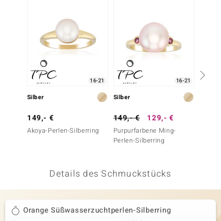
 JUWELO
remonti
uca
no Collection
16-21
16-21
ENTS BY DE MELO
Silber
Silber
Silber
va
149,- €
149,- €
129,- €
199,-
Akoya-Perlen-Silberring
Purpurfarbene Ming-
Purpur
otenier
Perlen-Silberring
Perlen-
 1894 Collection
Details des Schmuckstücks
ana
Orange Süßwasserzuchtperlen-Silberring