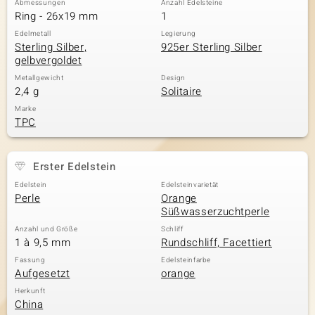
Abmessungen
Anzahl Edelsteine
Ring - 26x19 mm
1
Edelmetall
Legierung
Sterling Silber,
925er Sterling Silber
& Classics
gelbvergoldet
Minerale
Metallgewicht
Design
2,4 g
Solitaire
Marke
TPC
Erster Edelstein
Edelstein
Edelsteinvarietät
Perle
Orange
Süßwasserzuchtperle
Anzahl und Größe
Schliff
1 à 9,5 mm
Rundschliff, Facettiert
Fassung
Edelsteinfarbe
Aufgesetzt
orange
Herkunft
China