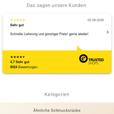
Das sagen unsere Kunden:
★
★
★
★
★
05.08.2026
★
★
★
Sehr gut
Sehr g
Schnelle Lieferung und günstiger Preis! gerne wieder!
Ich ha
werden
[ weite
★
★
★
★
★
4,7
Sehr gut
9524
Bewertungen
Kategorien
Ähnliche Schmuckstücke