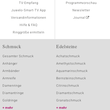
TV-Empfang
Programmvorschau
Juwelo-Smart-TV App
Newsletter
Versandinformationen
Journal
Hilfe & FAQ
Ringgröße ermitteln
Schmuck
Edelsteine
Gesamter Schmuck
Achatschmuck
Anhänger
Amethystschmuck
Armbänder
Aquamarinschmuck
Armreife
Bernsteinschmuck
Damenringe
Citrinschmuck
Diamantringe
Diamantschmuck
Goldringe
Granatschmuck
mehr
mehr