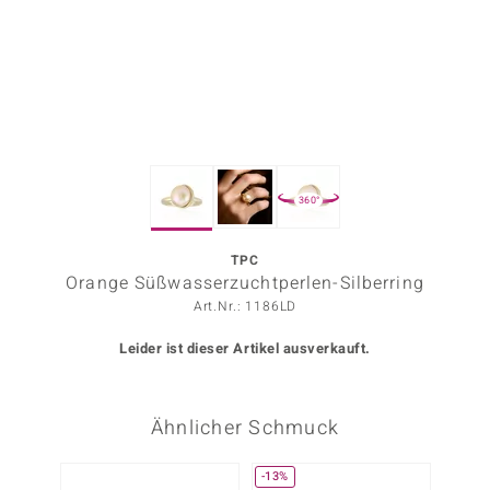
ors Edition
ana
Prince Designs
360°
o
Chic
TPC
Orange Süßwasserzuchtperlen-Silberring
insell
Art.Nr.: 1186LD
n Vogue
Leider ist dieser Artikel ausverkauft.
 Show
Ähnlicher Schmuck
o Paraíso
Classics
-13%
-10%