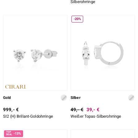
Silberohrringe
-20%
Gold
Silber
999,- €
49,- €
39,- €
SI2 (H) Brillant-Goldohrringe
Weißer Topas-Silberohrringe
-13%