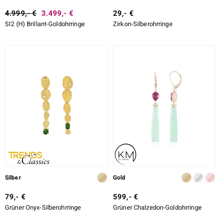
4.999,- €
3.499,- €
29,- €
LO
SI2 (H) Brillant-Goldohrringe
Zirkon-Silberohrringe
ti
lection
BY DE MELO
r
Collection
Silber
Gold
79,- €
599,- €
Grüner Onyx-Silberohrringe
Grüner Chalzedon-Goldohrringe