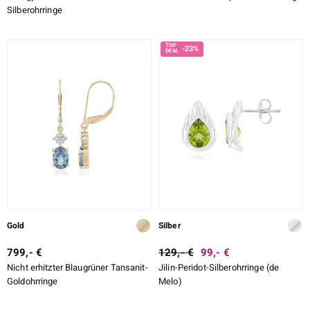
Silberohrringe
-23%
Gold
Silber
799,- €
129,- €
99,- €
Nicht erhitzter Blaugrüner Tansanit-
Jilin-Peridot-Silberohrringe (de
Goldohrringe
Melo)