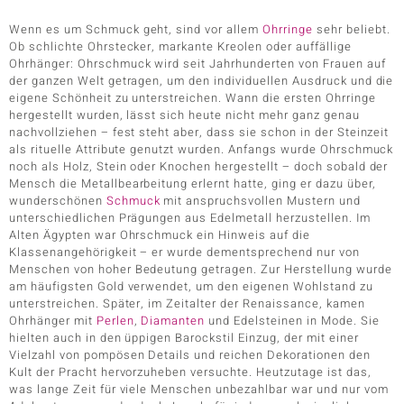
Wenn es um Schmuck geht, sind vor allem
Ohrringe
sehr beliebt.
Ob schlichte Ohrstecker, markante Kreolen oder auffällige
Ohrhänger: Ohrschmuck wird seit Jahrhunderten von Frauen auf
der ganzen Welt getragen, um den individuellen Ausdruck und die
eigene Schönheit zu unterstreichen. Wann die ersten Ohrringe
hergestellt wurden, lässt sich heute nicht mehr ganz genau
nachvollziehen – fest steht aber, dass sie schon in der Steinzeit
als rituelle Attribute genutzt wurden. Anfangs wurde Ohrschmuck
noch als Holz, Stein oder Knochen hergestellt – doch sobald der
Mensch die Metallbearbeitung erlernt hatte, ging er dazu über,
wunderschönen
Schmuck
mit anspruchsvollen Mustern und
unterschiedlichen Prägungen aus Edelmetall herzustellen. Im
Alten Ägypten war Ohrschmuck ein Hinweis auf die
Klassenangehörigkeit – er wurde dementsprechend nur von
Menschen von hoher Bedeutung getragen. Zur Herstellung wurde
am häufigsten Gold verwendet, um den eigenen Wohlstand zu
unterstreichen. Später, im Zeitalter der Renaissance, kamen
Ohrhänger mit
Perlen
,
Diamanten
und Edelsteinen in Mode. Sie
hielten auch in den üppigen Barockstil Einzug, der mit einer
Vielzahl von pompösen Details und reichen Dekorationen den
Kult der Pracht hervorzuheben versuchte. Heutzutage ist das,
was lange Zeit für viele Menschen unbezahlbar war und nur vom