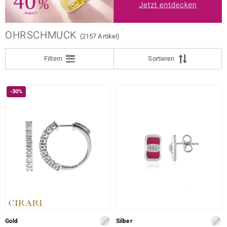
SCHLIFF
ition
SCHLIFF DETAILLIERT
OHRSCHMUCK
(2157 Artikel)
FASSUNG
Filtern
Sortieren
e Designs
-30%
ue
aíso
ics
Gold
Silber