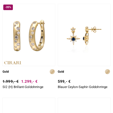
-35%
ssics
le
Gold
Gold
1.999,- €
1.299,- €
599,- €
SI2 (H) Brillant-Goldohrringe
Blauer Ceylon-Saphir-Goldohrringe