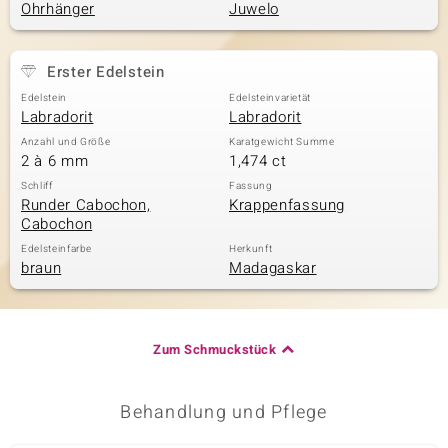
Ohrhänger
Juwelo
& Classics
Erster Edelstein
Edelstein
Edelsteinvarietät
Minerale
Labradorit
Labradorit
Anzahl und Größe
Karatgewicht Summe
2 à 6 mm
1,474 ct
Schliff
Fassung
Runder Cabochon,
Krappenfassung
Cabochon
Edelsteinfarbe
Herkunft
braun
Madagaskar
Zum Schmuckstück
Behandlung und Pflege