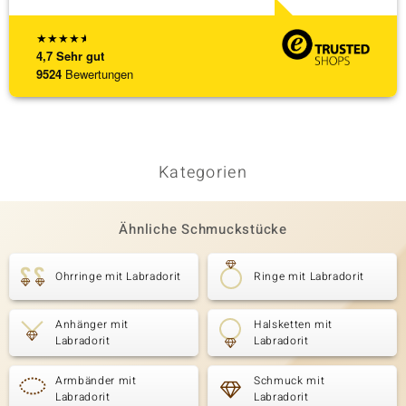
★
★
★
★
★
4,7
Sehr gut
9524
Bewertungen
Kategorien
Ähnliche Schmuckstücke
Ohrringe mit Labradorit
Ringe mit Labradorit
Anhänger mit
Halsketten mit
Labradorit
Labradorit
Armbänder mit
Schmuck mit
Labradorit
Labradorit