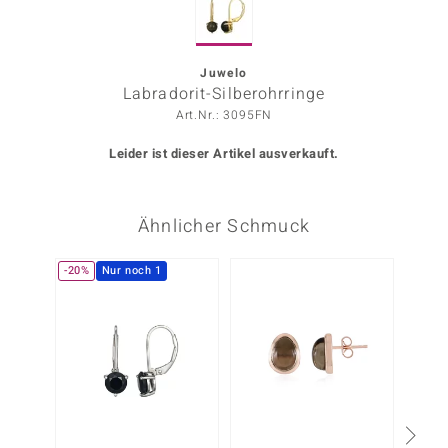
ors Edition
ana
Juwelo
Labradorit-Silberohrringe
Art.Nr.: 3095FN
Prince Designs
Leider ist dieser Artikel ausverkauft.
o
Ähnlicher Schmuck
Chic
insell
-20%
Nur noch 1
n Vogue
 Show
o Paraíso
Classics