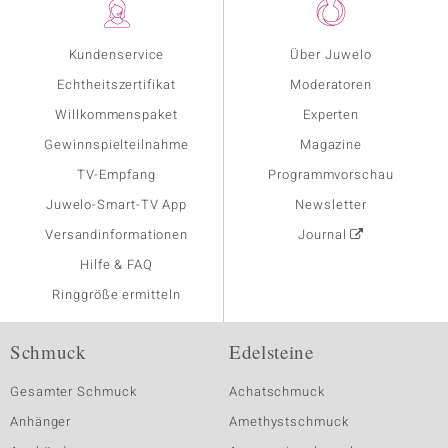
Kundenservice
Über Juwelo
Echtheitszertifikat
Moderatoren
Willkommenspaket
Experten
Gewinnspielteilnahme
Magazine
TV-Empfang
Programmvorschau
Juwelo-Smart-TV App
Newsletter
Versandinformationen
Journal
Hilfe & FAQ
Ringgröße ermitteln
Schmuck
Edelsteine
Gesamter Schmuck
Achatschmuck
Anhänger
Amethystschmuck