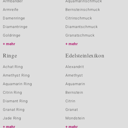
Armbänder
Aquamarinschmuck
Armreife
Bernsteinschmuck
Damenringe
Citrinschmuck
Diamantringe
Diamantschmuck
Goldringe
Granatschmuck
mehr
mehr
Ringe
Edelsteinlexikon
Achat Ring
Alexandrit
Amethyst Ring
Amethyst
Aquamarin Ring
Aquamarin
Citrin Ring
Bernstein
Diamant Ring
Citrin
Granat Ring
Granat
Jade Ring
Mondstein
mehr
mehr