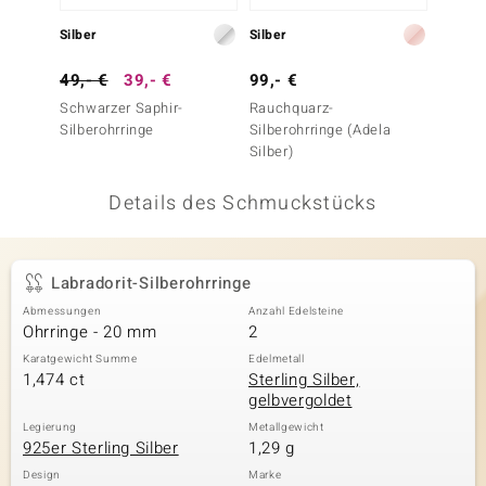
 JUWELO
Silber
Silber
Silber
remonti
49,- €
39,- €
99,- €
199,-
Schwarzer Saphir-
Rauchquarz-
Golden
uca
Silberohrringe
Silberohrringe (Adela
Labrado
Silber)
no Collection
Details des Schmuckstücks
ENTS BY DE MELO
va
Labradorit-Silberohrringe
otenier
Abmessungen
Anzahl Edelsteine
Ohrringe - 20 mm
2
 1894 Collection
Karatgewicht Summe
Edelmetall
1,474 ct
Sterling Silber,
gelbvergoldet
ana
Legierung
Metallgewicht
925er Sterling Silber
1,29 g
Design
Marke