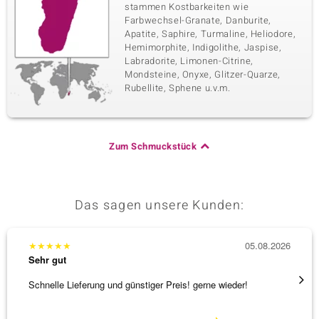
stammen Kostbarkeiten wie
Farbwechsel-Granate, Danburite,
Apatite, Saphire, Turmaline, Heliodore,
Hemimorphite, Indigolithe, Jaspise,
Labradorite, Limonen-Citrine,
Mondsteine, Onyxe, Glitzer-Quarze,
Rubellite, Sphene u.v.m.
Zum Schmuckstück
Das sagen unsere Kunden:
★
★
★
★
★
05.08.2026
★
★
★
Sehr gut
Sehr g
Schnelle Lieferung und günstiger Preis! gerne wieder!
Ich ha
werden
[ weite