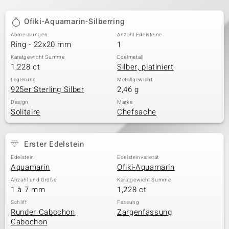
Ofiki-Aquamarin-Silberring
Abmessungen
Anzahl Edelsteine
Ring - 22x20 mm
1
Karatgewicht Summe
Edelmetall
1,228 ct
Silber, platiniert
Legierung
Metallgewicht
925er Sterling Silber
2,46 g
Design
Marke
Solitaire
Chefsache
Erster Edelstein
Edelstein
Edelsteinvarietät
Aquamarin
Ofiki-Aquamarin
Anzahl und Größe
Karatgewicht Summe
1 à 7 mm
1,228 ct
Schliff
Fassung
Runder Cabochon,
Zargenfassung
Cabochon