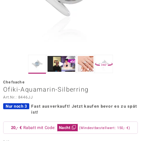
ors Edition
ana
Prince Designs
o
360°
Chic
Chefsache
insell
Ofiki-Aquamarin-Silberring
Art.Nr.: 8446JJ
n Vogue
Nur noch 3
Fast ausverkauft!
Jetzt kaufen bevor es zu spät
 Show
ist!
o Paraíso
20,- €
Rabatt mit Code:
Nacht
(Mindestbestellwert: 150,- €)
Classics