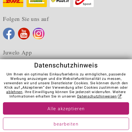
Folgen Sie uns auf
Juwelo App
Datenschutzhinweis
Um Ihnen ein optimales Einkaufserlebnis zu ermöglichen, passende
Werbung anzuzeigen und die Websitefunktionalität zu messen,
verwenden wir und unsere Dienstleister Cookies. Sie können durch den
Karriere
AGB
Datenschutz
Cookies
Impressum
Klick auf „Akzeptieren“ der Verwendung aller Cookies zustimmen oder
Kontakt
Vertrag widerrufen
ablehnen
. Ihre Einwilligung können Sie jederzeit widerrufen. Weitere
Informationen erhalten Sie in unseren
Datenschutzhinweisen
.
Visit our stores in other countries:
Alle akzeptieren
© Juwelo Deutschland GmbH (ein Tochterunternehmen der elumeo
bearbeiten
SE)