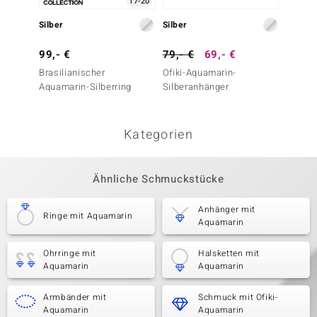
17-20
Silber
Silber
Silber
99,- €
79,- €
69,- €
99,- 
Brasilianischer
Ofiki-Aquamarin-
Ofiki-
Aquamarin-Silberring
Silberanhänger
Kategorien
Ähnliche Schmuckstücke
Anhänger mit
Ringe mit Aquamarin
Aquamarin
Ohrringe mit
Halsketten mit
Aquamarin
Aquamarin
Armbänder mit
Schmuck mit Ofiki-
Aquamarin
Aquamarin