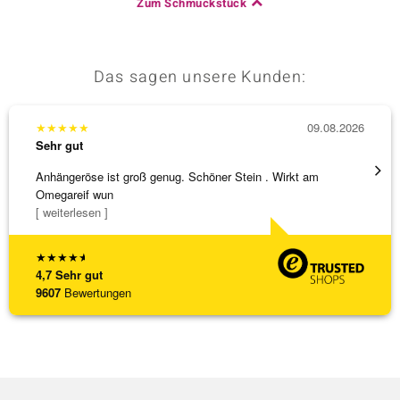
Zum Schmuckstück
Das sagen unsere Kunden:
★
★
★
★
★
09.08.2026
★
★
★
Sehr gut
Sehr g
Anhängeröse ist groß genug. Schöner Stein . Wirkt am
Schöne
Omegareif wun
weiter
[ weiterlesen ]
★
★
★
★
★
4,7
Sehr gut
9607
Bewertungen