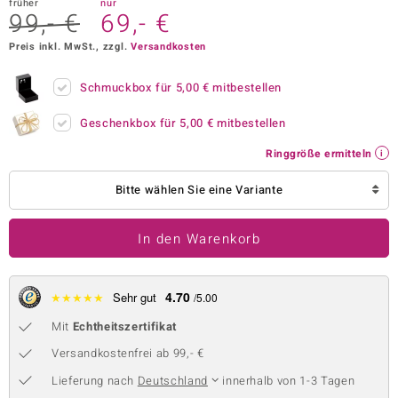
früher
nur
99,- €
69,- €
 JUWELO
Preis inkl. MwSt., zzgl.
Versandkosten
remonti
Schmuckbox für
5,00 €
mitbestellen
uca
Geschenkbox für
5,00 €
mitbestellen
no Collection
Ringgröße ermitteln
ENTS BY DE MELO
Bitte wählen Sie eine Variante
va
In den Warenkorb
otenier
 1894 Collection
4.70
★
★
★
★
★
Sehr gut
/5.00
Mit
Echtheitszertifikat
ana
Versandkostenfrei ab 99,- €
Lieferung nach
Deutschland
innerhalb von 1-3 Tagen