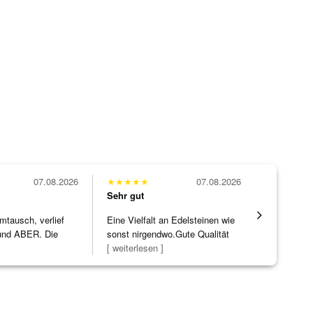
07.08.2026
★
★
★
★
★
07.08.2026
★
★
★
★
★
Sehr gut
Sehr gut
mtausch, verlief
Eine Vielfalt an Edelsteinen wie
Wunderschö
nd ABER. Die
sonst nirgendwo.Gute Qualität
Opal, tolle
ke h
]
zu noc
[ weiterlesen ]
Steg ist e
[ weiterles