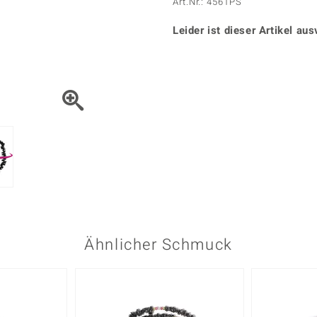
Onyx
Peridot
Art.Nr.: 4561PS
ns
♦ Silberhalsketten
TPC
Rhodolith
Spektro
k
♦ Silberohrringe
Leider ist dieser Artikel aus
Trends & Classics
Türkis
Turmal
♦ Silberanhänger
Vitale Minerale
n
Platinschmuck
Blau
Grün
Ähnlicher Schmuck