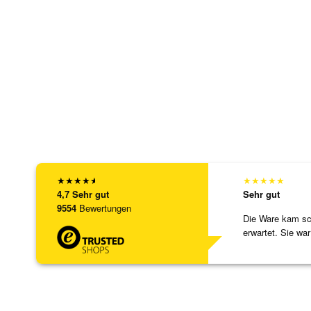
★
★
★
★
★
★
★
★
★
★
4,7
Sehr gut
Sehr gut
9554
Bewertungen
Die Ware kam sch
erwartet. Sie war
verpackt.