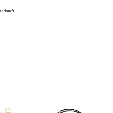
Perle
Ringgröße ermitteln
lith
Spinell
verkauft.
in
Zirkon
Gelb