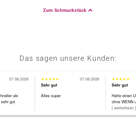
Zum Schmuckstück
Das sagen unsere Kunden:
07.08.2026
★
★
★
★
★
07.08.2026
★
★
★
★
★
Sehr gut
Sehr gut
neller als
Alles super
Hatte einen U
 sehr gut
ohne WENN u
Schmuckstüc
[ weiterlesen 