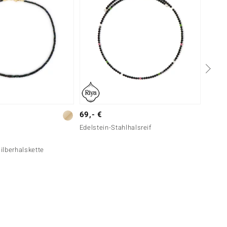
69,- €
Silber
Edelstein-Stahlhalsreif
49,- 
ilberhalskette
Silber