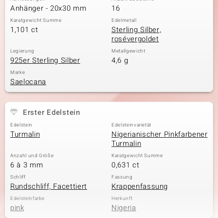
Anhänger - 20x30 mm
16
Karatgewicht Summe
Edelmetall
1,101 ct
Sterling Silber,
rosévergoldet
Legierung
Metallgewicht
925er Sterling Silber
4,6 g
Marke
Saelocana
Erster Edelstein
Edelstein
Edelsteinvarietät
Turmalin
Nigerianischer Pinkfarbener
Turmalin
Anzahl und Größe
Karatgewicht Summe
6 à 3 mm
0,631 ct
Schliff
Fassung
Rundschliff, Facettiert
Krappenfassung
Edelsteinfarbe
Herkunft
pink
Nigeria