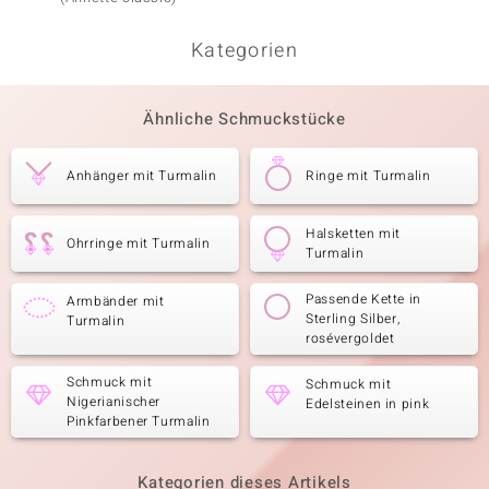
Kategorien
Ähnliche Schmuckstücke
Anhänger mit Turmalin
Ringe mit Turmalin
Halsketten mit
Ohrringe mit Turmalin
Turmalin
Passende Kette in
Armbänder mit
Sterling Silber,
Turmalin
rosévergoldet
Schmuck mit
Schmuck mit
Nigerianischer
Edelsteinen in pink
Pinkfarbener Turmalin
Kategorien dieses Artikels