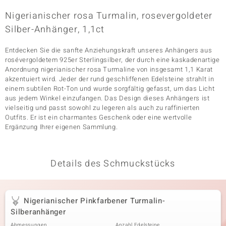
Nigerianischer rosa Turmalin, rosevergoldeter
Silber-Anhänger, 1,1ct
& Classics
Entdecken Sie die sanfte Anziehungskraft unseres Anhängers aus
Minerale
rosévergoldetem 925er Sterlingsilber, der durch eine kaskadenartige
Anordnung nigerianischer rosa Turmaline von insgesamt 1,1 Karat
akzentuiert wird. Jeder der rund geschliffenen Edelsteine strahlt in
einem subtilen Rot-Ton und wurde sorgfältig gefasst, um das Licht
aus jedem Winkel einzufangen. Das Design dieses Anhängers ist
vielseitig und passt sowohl zu legeren als auch zu raffinierten
Outfits. Er ist ein charmantes Geschenk oder eine wertvolle
Ergänzung Ihrer eigenen Sammlung.
Details des Schmuckstücks
Nigerianischer Pinkfarbener Turmalin-
Silberanhänger
Abmessungen
Anzahl Edelsteine