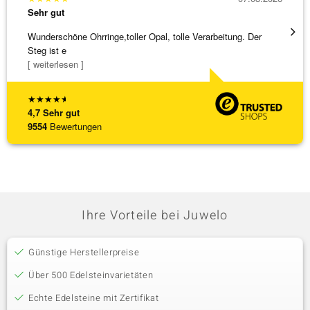
Sehr gut
Sehr g
Wunderschöne Ohrringe,toller Opal, tolle Verarbeitung. Der
Eine V
Steg ist e
zu noc
[ weiterlesen ]
[ weite
★
★
★
★
★
4,7
Sehr gut
9554
Bewertungen
Ihre Vorteile bei Juwelo
Günstige Herstellerpreise
Über 500 Edelsteinvarietäten
Echte Edelsteine mit Zertifikat