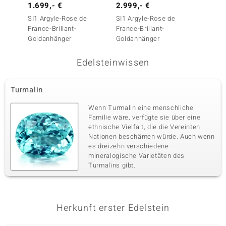
1.699,- €
2.999,- €
699,-
Vierter Edelstein
SI1 Argyle-Rose de
SI1 Argyle-Rose de
I2 (H) 
Edelsteinvarietät
Anzahl und Größe
France-Brillant-
France-Brillant-
Melo)
Nigerianischer Pinkfarbener
1 à 1,8 mm
Goldanhänger
Goldanhänger
Turmalin
Karatgewicht Summe
Schliff
Edelsteinwissen
0,025 ct
Rundschliff
Fassung
Herkunft
Krappenfassung
Nigeria
Turmalin
Wenn Turmalin eine menschliche
Familie wäre, verfügte sie über eine
ethnische Vielfalt, die die Vereinten
Nationen beschämen würde. Auch wenn
es dreizehn verschiedene
mineralogische Varietäten des
Turmalins gibt.
Herkunft erster Edelstein