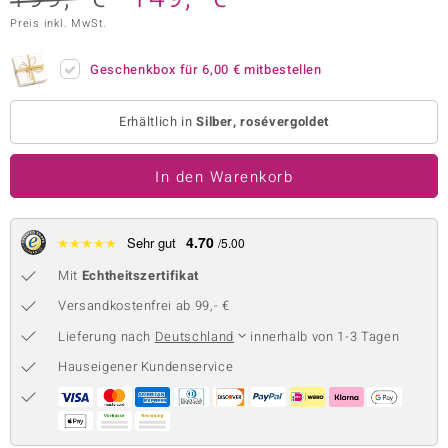
Preis inkl. MwSt.
 JUWELO
remonti
Geschenkbox für
6,00 €
mitbestellen
uca
Erhältlich in
Silber, rosévergoldet
no Collection
In den Warenkorb
ENTS BY DE MELO
va
4.70
★
★
★
★
★
Sehr gut
/5.00
otenier
Mit
Echtheitszertifikat
Versandkostenfrei ab 99,- €
 1894 Collection
Lieferung nach
Deutschland
innerhalb von 1-3 Tagen
Hauseigener Kundenservice
ana