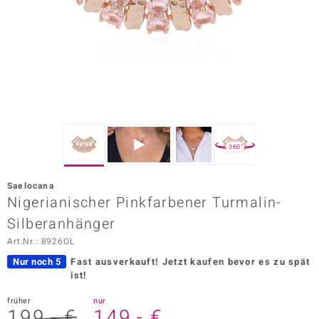
ors Edition
ana
Prince Designs
o
360°
Chic
Saelocana
insell
Nigerianischer Pinkfarbener Turmalin-
Silberanhänger
n Vogue
Art.Nr.: 8926OL
 Show
Nur noch 5
Fast ausverkauft!
Jetzt kaufen bevor es zu spät
ist!
o Paraíso
früher
nur
Classics
199,- €
149,- €