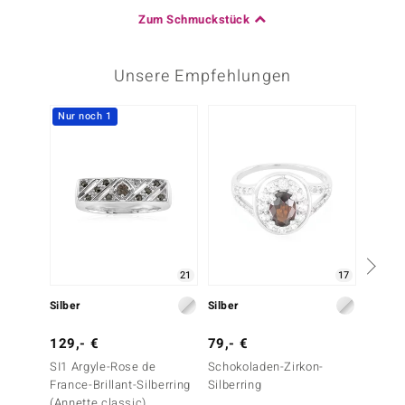
Zum Schmuckstück
Unsere Empfehlungen
Nur noch 1
-20%
21
17
Silber
Silber
Silber
129,- €
79,- €
499,-
SI1 Argyle-Rose de
Schokoladen-Zirkon-
Fancy-
France-Brillant-Silberring
Silberring
(Annette classic)