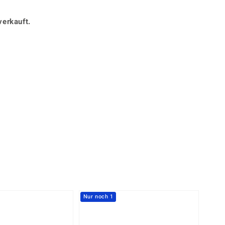
Perle
Ringgröße ermitteln
lith
Spinell
verkauft.
in
Zirkon
Gelb
Nur noch 1
-33%