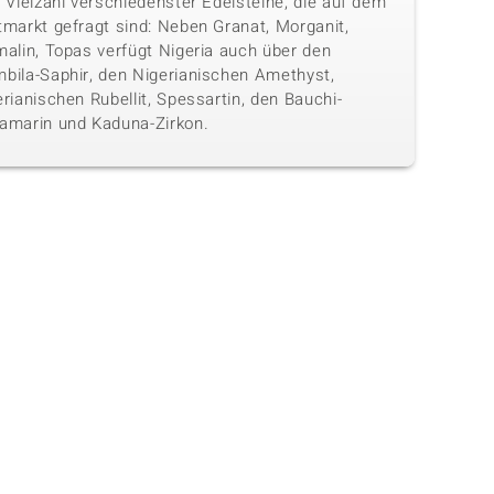
 Vielzahl verschiedenster Edelsteine, die auf dem
tmarkt gefragt sind: Neben Granat, Morganit,
malin, Topas verfügt Nigeria auch über den
bila-Saphir, den Nigerianischen Amethyst,
rianischen Rubellit, Spessartin, den Bauchi-
amarin und Kaduna-Zirkon.