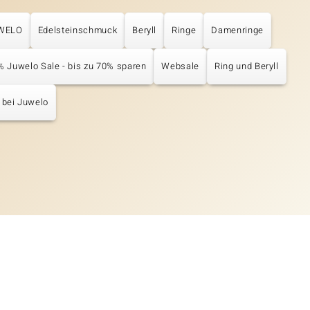
UWELO
Edelsteinschmuck
Beryll
Ringe
Damenringe
% Juwelo Sale - bis zu 70% sparen
Websale
Ring und Beryll
 bei Juwelo