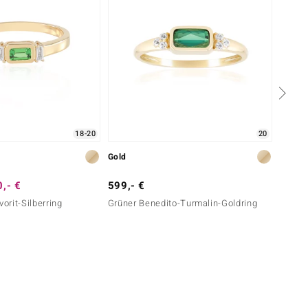
18-20
20
Gold
Silber
,- €
599,- €
299,-
rit-Silberring
Grüner Benedito-Turmalin-Goldring
Paraib