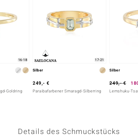
16-18
17-21
Silber
Silber
249,- €
249,- €
180
gd-Goldring
Paraibafarbener Smaragd-Silberring
Lemshuku-Tsavo
Details des Schmuckstücks