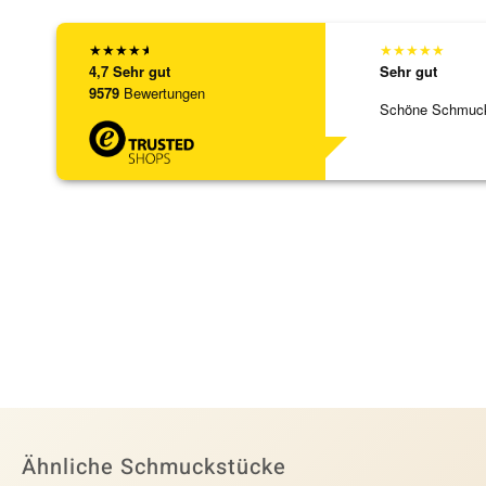
★
★
★
★
★
★
★
★
★
★
4,7
Sehr gut
Sehr gut
9579
Bewertungen
Schöne Schmuck,
Ähnliche Schmuckstücke