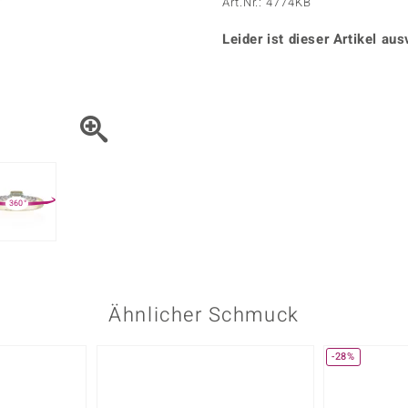
Onyx
Peridot
Art.Nr.: 4774KB
ns
♦ Silberhalsketten
TPC
Rhodolith
Spektro
k
♦ Silberohrringe
Leider ist dieser Artikel aus
Trends & Classics
Türkis
Turmal
♦ Silberanhänger
Vitale Minerale
n
Platinschmuck
Blau
Grün
360°
Ähnlicher Schmuck
-28%