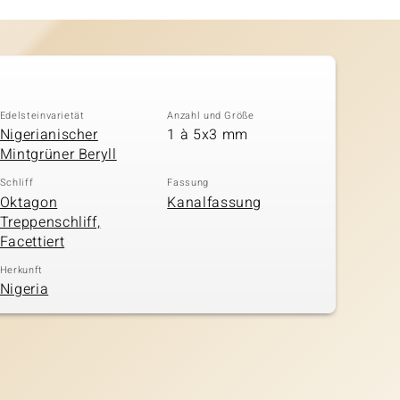
Edelsteinvarietät
Anzahl und Größe
Nigerianischer
1 à 5x3 mm
Mintgrüner Beryll
Schliff
Fassung
Oktagon
Kanalfassung
Treppenschliff,
Facettiert
Herkunft
Nigeria