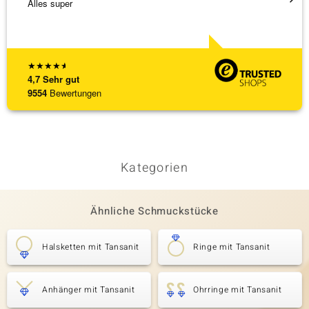
Alles super
Hatte 
Schmu
[ weite
★
★
★
★
★
4,7
Sehr gut
9554
Bewertungen
Kategorien
Ähnliche Schmuckstücke
Halsketten mit Tansanit
Ringe mit Tansanit
Anhänger mit Tansanit
Ohrringe mit Tansanit