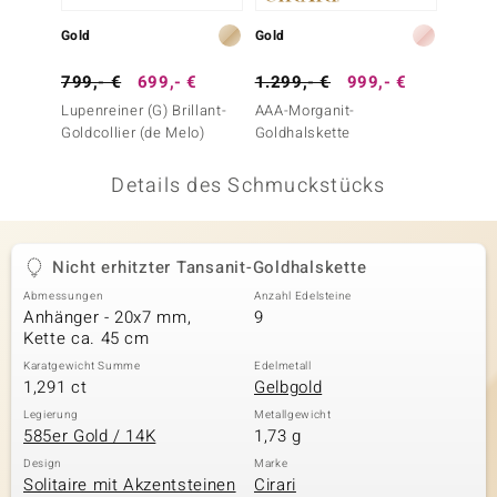
 JUWELO
Gold
Gold
Silber
remonti
799,- €
699,- €
1.299,- €
999,- €
249,-
Lupenreiner (G) Brillant-
AAA-Morganit-
I3 Cha
uca
Goldcollier (de Melo)
Goldhalskette
Silberc
no Collection
Details des Schmuckstücks
ENTS BY DE MELO
va
Nicht erhitzter Tansanit-Goldhalskette
Abmessungen
Anzahl Edelsteine
otenier
Anhänger - 20x7 mm,
9
Kette ca. 45 cm
 1894 Collection
Karatgewicht Summe
Edelmetall
1,291 ct
Gelbgold
Legierung
Metallgewicht
585er Gold / 14K
1,73 g
ana
Design
Marke
Solitaire mit Akzentsteinen
Cirari