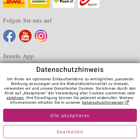
Folgen Sie uns auf
Juwelo App
Datenschutzhinweis
Um Ihnen ein optimales Einkaufserlebnis zu ermöglichen, passende
Werbung anzuzeigen und die Websitefunktionalität zu messen,
verwenden wir und unsere Dienstleister Cookies. Sie können durch den
Karriere
AGB
Datenschutz
Cookies
Impressum
Klick auf „Akzeptieren“ der Verwendung aller Cookies zustimmen oder
Kontakt
Vertrag widerrufen
ablehnen
. Ihre Einwilligung können Sie jederzeit widerrufen. Weitere
Informationen erhalten Sie in unseren
Datenschutzhinweisen
.
Visit our stores in other countries:
Alle akzeptieren
© Juwelo Deutschland GmbH (ein Tochterunternehmen der elumeo
bearbeiten
SE)