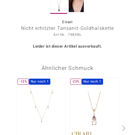
ors Edition
ana
Cirari
Nicht erhitzter Tansanit-Goldhalskette
Art.Nr.: 7984BL
Prince Designs
Leider ist dieser Artikel ausverkauft.
o
Ähnlicher Schmuck
Chic
insell
-13%
Nur noch 1
-23%
Nur noch 1
n Vogue
 Show
o Paraíso
Classics