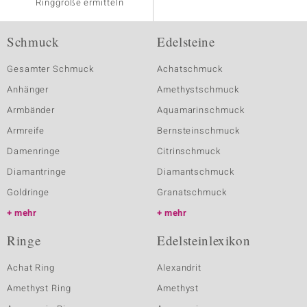
Ringgröße ermitteln
Schmuck
Edelsteine
Gesamter Schmuck
Achatschmuck
Anhänger
Amethystschmuck
Armbänder
Aquamarinschmuck
Armreife
Bernsteinschmuck
Damenringe
Citrinschmuck
Diamantringe
Diamantschmuck
Goldringe
Granatschmuck
mehr
mehr
Ringe
Edelsteinlexikon
Achat Ring
Alexandrit
Amethyst Ring
Amethyst