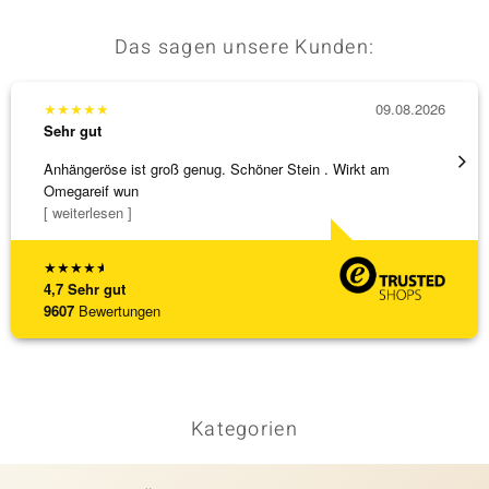
Das sagen unsere Kunden:
★
★
★
★
★
09.08.2026
★
★
★
Sehr gut
Sehr g
Anhängeröse ist groß genug. Schöner Stein . Wirkt am
3 x Wa
Omegareif wun
falsch
[ weiterlesen ]
[ weite
★
★
★
★
★
4,7
Sehr gut
9607
Bewertungen
Kategorien