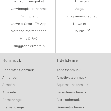
Willkommenspaket
Experten
Gewinnspielteilnahme
Magazine
TV-Empfang
Programmvorschau
Juwelo-Smart-TV App
Newsletter
Versandinformationen
Journal
Hilfe & FAQ
Ringgröße ermitteln
Schmuck
Edelsteine
Gesamter Schmuck
Achatschmuck
Anhänger
Amethystschmuck
Armbänder
Aquamarinschmuck
Armreife
Bernsteinschmuck
Damenringe
Citrinschmuck
Diamantringe
Diamantschmuck