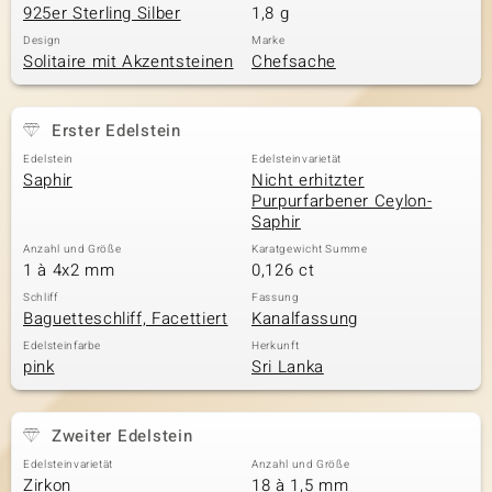
925er Sterling Silber
1,8 g
Design
Marke
Solitaire mit Akzentsteinen
Chefsache
& Classics
Minerale
Erster Edelstein
Edelstein
Edelsteinvarietät
Saphir
Nicht erhitzter
Purpurfarbener Ceylon-
Saphir
Anzahl und Größe
Karatgewicht Summe
1 à 4x2 mm
0,126 ct
Schliff
Fassung
Baguetteschliff, Facettiert
Kanalfassung
Edelsteinfarbe
Herkunft
pink
Sri Lanka
Zweiter Edelstein
Edelsteinvarietät
Anzahl und Größe
Zirkon
18 à 1,5 mm