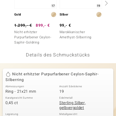
17
19
 JUWELO
Gold
Silber
Gold
remonti
1.299,- €
899,- €
99,- €
599,-
uca
Nicht erhitzter
Marokkanischer
Nicht e
Purpurfarbener Ceylon-
Amethyst-Silberring
Purpur
no Collection
Saphir-Goldring
Saphir
ENTS BY DE MELO
Details des Schmuckstücks
va
otenier
Nicht erhitzter Purpurfarbener Ceylon-Saphir-
Silberring
 1894 Collection
Abmessungen
Anzahl Edelsteine
Ring - 21x21 mm
19
Karatgewicht Summe
Edelmetall
ana
0,45 ct
Sterling Silber,
gelbvergoldet
Legierung
Metallgewicht