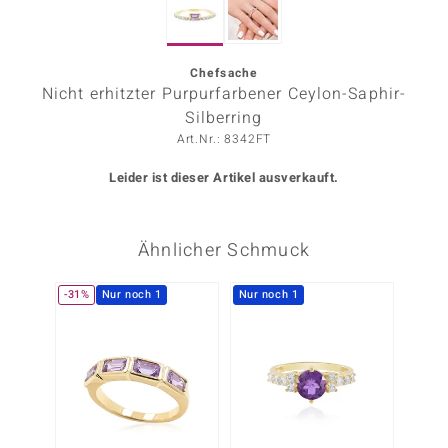
ors Edition
ana
Chefsache
Nicht erhitzter Purpurfarbener Ceylon-Saphir-
Silberring
Art.Nr.: 8342FT
Prince Designs
Leider ist dieser Artikel ausverkauft.
o
Chic
Ähnlicher Schmuck
insell
-31%
Nur noch 1
Nur noch 1
-20%
n Vogue
 Show
o Paraíso
Classics