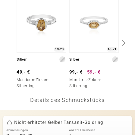
 JUWELO
remonti
uca
no Collection
19-20
16-21
ENTS BY DE MELO
Silber
Silber
Silber
va
49,- €
99,- €
59,- €
99,- 
Mandarin-Zirkon-
Mandarin-Zirkon-
Gelber 
otenier
Silberring
Silberring
 1894 Collection
Details des Schmuckstücks
ana
Nicht erhitzter Gelber Tansanit-Goldring
Abmessungen
Anzahl Edelsteine