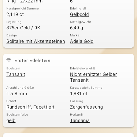
Ring - 27x22 mm
6
Karatgewicht Summe
Edelmetall
2,119 ct
Gelbgold
& Classics
Legierung
Metallgewicht
375er Gold / 9K
6,49 g
Minerale
Design
Marke
Solitaire mit Akzentsteinen
Adela Gold
Erster Edelstein
Edelstein
Edelsteinvarietät
Tansanit
Nicht erhitzter Gelber
Tansanit
Anzahl und Größe
Karatgewicht Summe
1 à 8 mm
1,881 ct
Schliff
Fassung
Rundschliff, Facettiert
Zargenfassung
Edelsteinfarbe
Herkunft
gelb
Tansania