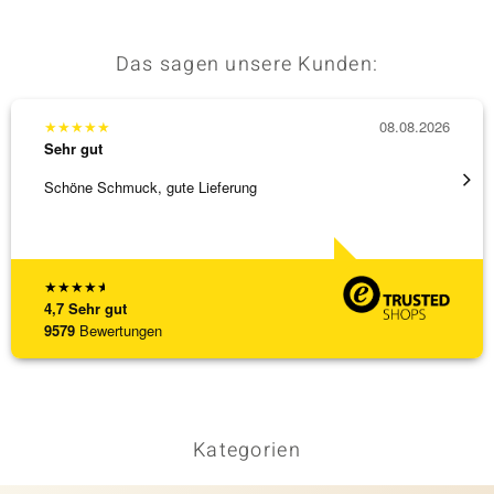
Das sagen unsere Kunden:
★
★
★
★
★
08.08.2026
★
★
★
Sehr gut
Sehr g
Schöne Schmuck, gute Lieferung
Schnel
★
★
★
★
★
4,7
Sehr gut
9579
Bewertungen
Kategorien