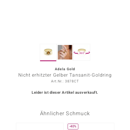
ors Edition
ana
Prince Designs
360°
o
Chic
Adela Gold
Nicht erhitzter Gelber Tansanit-Goldring
insell
Art.Nr.: 3878CT
n Vogue
Leider ist dieser Artikel ausverkauft.
 Show
Ähnlicher Schmuck
o Paraíso
Classics
-40%
-20%