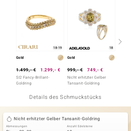
 JUWELO
remonti
uca
no Collection
18-19
18
ENTS BY DE MELO
Gold
Gold
Gold
va
1.499,- €
1.299,- €
999,- €
749,- €
6.999
SI2 Fancy-Brillant-
Nicht erhitzter Gelber
Gelber
otenier
Goldring
Tansanit-Goldring
Goldri
 1894 Collection
Details des Schmuckstücks
ana
Nicht erhitzter Gelber Tansanit-Goldring
Abmessungen
Anzahl Edelsteine