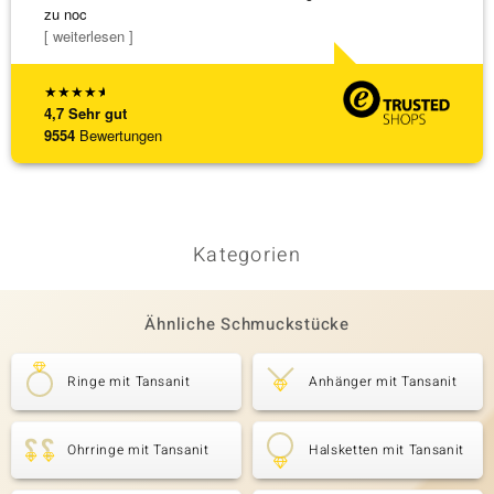
zu noc
[ weiterlesen ]
★
★
★
★
★
4,7
Sehr gut
9554
Bewertungen
Kategorien
Ähnliche Schmuckstücke
Ringe mit Tansanit
Anhänger mit Tansanit
Ohrringe mit Tansanit
Halsketten mit Tansanit