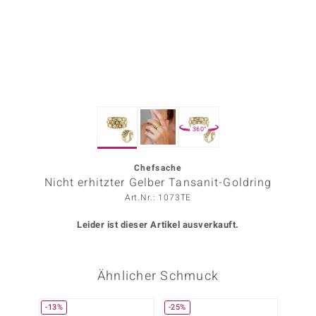
ors Edition
ana
Prince Designs
360°
o
Chic
Chefsache
Nicht erhitzter Gelber Tansanit-Goldring
insell
Art.Nr.: 1073TE
n Vogue
Leider ist dieser Artikel ausverkauft.
 Show
Ähnlicher Schmuck
o Paraíso
Classics
-13%
-25%
Nur n