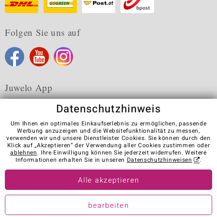
Folgen Sie uns auf
Juwelo App
Datenschutzhinweis
Um Ihnen ein optimales Einkaufserlebnis zu ermöglichen, passende
Werbung anzuzeigen und die Websitefunktionalität zu messen,
verwenden wir und unsere Dienstleister Cookies. Sie können durch den
Karriere
AGB
Datenschutz
Cookies
Impressum
Klick auf „Akzeptieren“ der Verwendung aller Cookies zustimmen oder
Kontakt
Vertrag widerrufen
ablehnen
. Ihre Einwilligung können Sie jederzeit widerrufen. Weitere
Informationen erhalten Sie in unseren
Datenschutzhinweisen
.
Visit our stores in other countries:
Alle akzeptieren
© Juwelo Deutschland GmbH (ein Tochterunternehmen der elumeo
bearbeiten
SE)