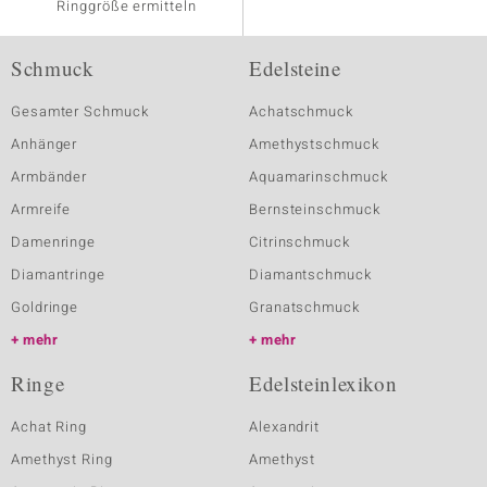
Ringgröße ermitteln
Schmuck
Edelsteine
Gesamter Schmuck
Achatschmuck
Anhänger
Amethystschmuck
Armbänder
Aquamarinschmuck
Armreife
Bernsteinschmuck
Damenringe
Citrinschmuck
Diamantringe
Diamantschmuck
Goldringe
Granatschmuck
mehr
mehr
Ringe
Edelsteinlexikon
Achat Ring
Alexandrit
Amethyst Ring
Amethyst