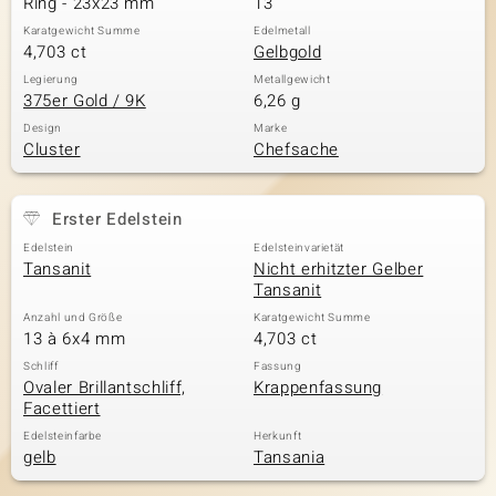
Ring - 23x23 mm
13
Karatgewicht Summe
Edelmetall
4,703 ct
Gelbgold
& Classics
Legierung
Metallgewicht
375er Gold / 9K
6,26 g
Minerale
Design
Marke
Cluster
Chefsache
Erster Edelstein
Edelstein
Edelsteinvarietät
Tansanit
Nicht erhitzter Gelber
Tansanit
Anzahl und Größe
Karatgewicht Summe
13 à 6x4 mm
4,703 ct
Schliff
Fassung
Ovaler Brillantschliff,
Krappenfassung
Facettiert
Edelsteinfarbe
Herkunft
gelb
Tansania