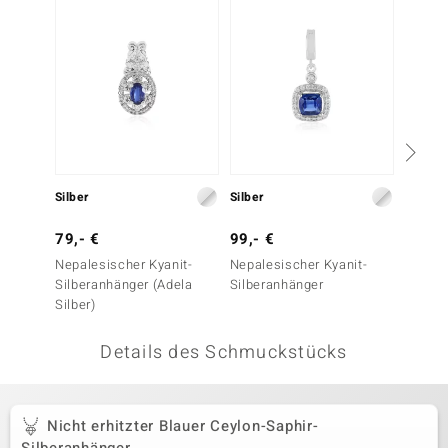
 JUWELO
remonti
uca
no Collection
ENTS BY DE MELO
Silber
Silber
Silber
va
79,- €
99,- €
99,- 
Nepalesischer Kyanit-
Nepalesischer Kyanit-
Russis
otenier
Silberanhänger (Adela
Silberanhänger
Silber
Silber)
 1894 Collection
Details des Schmuckstücks
ana
Nicht erhitzter Blauer Ceylon-Saphir-