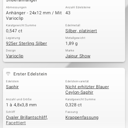
Silberanhänger
Abmessungen
Anzahl Edelsteine
Anhänger - 24x12 mm / Mit
43
Varioclip
& Classics
Karatgewicht Summe
Edelmetall
0,547 ct
Silber, platiniert
Minerale
Legierung
Metallgewicht
925er Sterling Silber
1,89 g
Design
Marke
Varioclip
Jaipur Show
Erster Edelstein
Edelstein
Edelsteinvarietät
Saphir
Nicht erhitzter Blauer
Ceylon-Saphir
Anzahl und Größe
Karatgewicht Summe
1 à 4,8x3,8 mm
0,328 ct
Schliff
Fassung
Ovaler Brillantschliff,
Krappenfassung
Facettiert