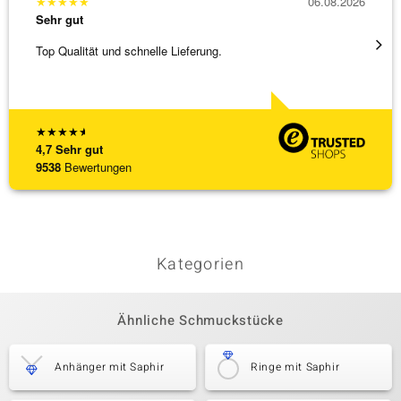
★
★
★
★
★
06.08.2026
★
★
★
Sehr gut
Sehr g
Top Qualität und schnelle Lieferung.
Bin ja
★
★
★
★
★
4,7
Sehr gut
9538
Bewertungen
Kategorien
Ähnliche Schmuckstücke
Anhänger mit Saphir
Ringe mit Saphir