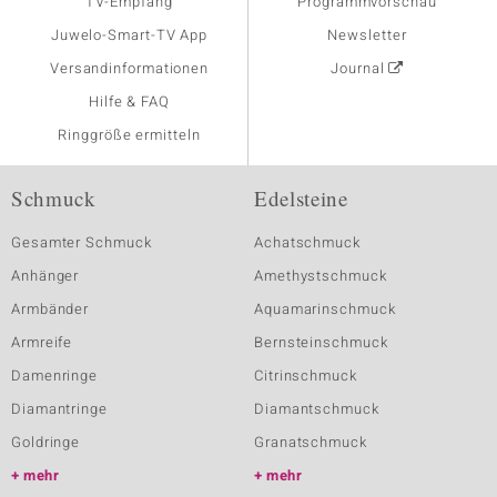
TV-Empfang
Programmvorschau
Juwelo-Smart-TV App
Newsletter
Versandinformationen
Journal
Hilfe & FAQ
Ringgröße ermitteln
Schmuck
Edelsteine
Gesamter Schmuck
Achatschmuck
Anhänger
Amethystschmuck
Armbänder
Aquamarinschmuck
Armreife
Bernsteinschmuck
Damenringe
Citrinschmuck
Diamantringe
Diamantschmuck
Goldringe
Granatschmuck
mehr
mehr