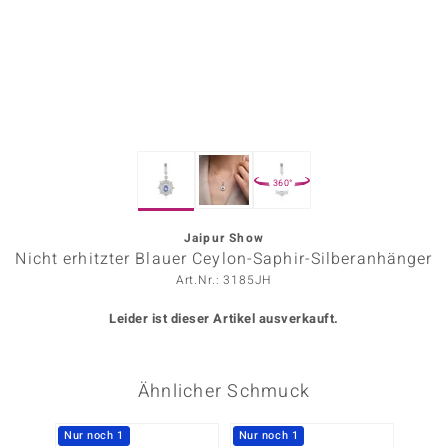
ors Edition
ana
Prince Designs
360°
o
Chic
Jaipur Show
Nicht erhitzter Blauer Ceylon-Saphir-Silberanhänger
insell
Art.Nr.: 3185JH
n Vogue
Leider ist dieser Artikel ausverkauft.
 Show
Ähnlicher Schmuck
o Paraíso
Classics
Nur noch 1
Nur noch 1