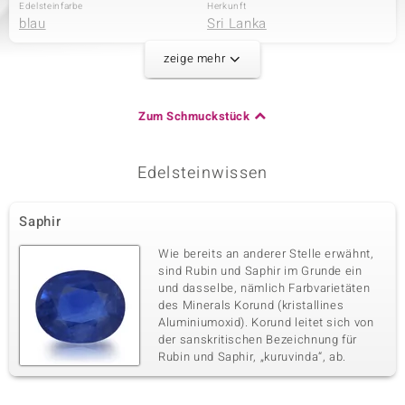
Edelsteinfarbe
Herkunft
blau
Sri Lanka
zeige mehr
Zweiter Edelstein
Edelsteinvarietät
Anzahl und Größe
Zum Schmuckstück
Zirkon
24 à 1 mm
Karatgewicht Summe
Schliff
0,162 ct
Rundschliff
Edelsteinwissen
Fassung
Herkunft
Krappenfassung
Kambodscha
Saphir
Wie bereits an anderer Stelle erwähnt,
Dritter Edelstein
sind Rubin und Saphir im Grunde ein
Edelsteinvarietät
Anzahl und Größe
und dasselbe, nämlich Farbvarietäten
Zirkon
18 à 0,9 mm
des Minerals Korund (kristallines
Aluminiumoxid). Korund leitet sich von
Karatgewicht Summe
Schliff
0,057 ct
Rundschliff
der sanskritischen Bezeichnung für
Rubin und Saphir, „kuruvinda“, ab.
Fassung
Herkunft
Krappenfassung
Kambodscha