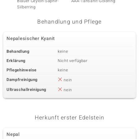
Blauer Ceylon-Saphir-
AAA-Tansanit-Goldring
Cobaltb
Silberring
Silberr
Behandlung und Pflege
Nepalesischer Kyanit
Behandlung
keine
Erklärung
Nicht verfügbar
Pflegehinweise
keine
Dampfreinigung
nein
Ultraschallreinigung
nein
Herkunft erster Edelstein
Nepal