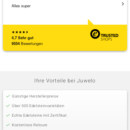
Alles super
Hatte 
Schmu
[ weite
★
★
★
★
★
4,7
Sehr gut
9554
Bewertungen
Ihre Vorteile bei Juwelo
Günstige Herstellerpreise
Über 500 Edelsteinvarietäten
Echte Edelsteine mit Zertifikat
Kostenlose Retoure