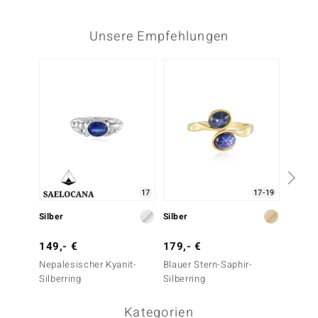
Unsere Empfehlungen
17
17-19
Silber
Silber
Silber
149,- €
179,- €
149,-
Nepalesischer Kyanit-
Blauer Stern-Saphir-
Nepale
Silberring
Silberring
Silberr
Kategorien