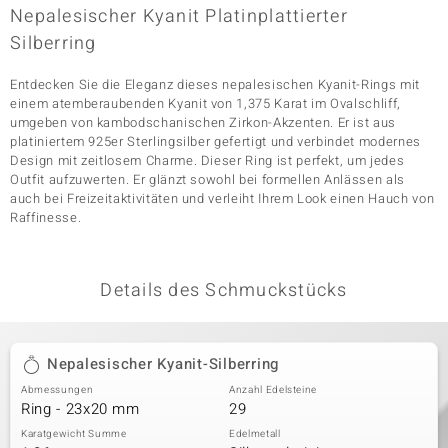
Nepalesischer Kyanit Platinplattierter
Silberring
& Classics
Entdecken Sie die Eleganz dieses nepalesischen Kyanit-Rings mit
einem atemberaubenden Kyanit von 1,375 Karat im Ovalschliff,
Minerale
umgeben von kambodschanischen Zirkon-Akzenten. Er ist aus
platiniertem 925er Sterlingsilber gefertigt und verbindet modernes
Design mit zeitlosem Charme. Dieser Ring ist perfekt, um jedes
Outfit aufzuwerten. Er glänzt sowohl bei formellen Anlässen als
auch bei Freizeitaktivitäten und verleiht Ihrem Look einen Hauch von
Raffinesse.
Details des Schmuckstücks
Nepalesischer Kyanit-Silberring
Abmessungen
Anzahl Edelsteine
Ring - 23x20 mm
29
Karatgewicht Summe
Edelmetall