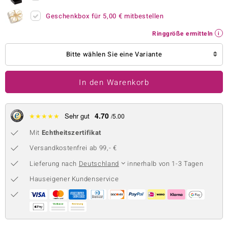
 JUWELO
Geschenkbox für
5,00 €
mitbestellen
Ringgröße ermitteln
remonti
Bitte wählen Sie eine Variante
uca
no Collection
In den Warenkorb
ENTS BY DE MELO
4.70
★
★
★
★
★
Sehr gut
/5.00
va
Mit
Echtheitszertifikat
otenier
Versandkostenfrei ab 99,- €
 1894 Collection
Lieferung nach
Deutschland
innerhalb von 1-3 Tagen
Hauseigener Kundenservice
ana