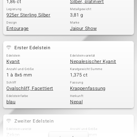
1,86 ct
Silber, platiniert
Legierung
Metallgewicht
925er Sterling Silber
3,81 g
Design
Marke
Entourage
Jaipur Show
Erster Edelstein
Edelstein
Edelsteinvarietät
Kyanit
Nepalesischer Kyanit
Anzahl und Größe
Karatgewicht Summe
1 à 8x6 mm
1,375 ct
Schliff
Fassung
Ovalschliff, Facettiert
Krappenfassung
Edelsteinfarbe
Herkunft
blau
Nepal
Zweiter Edelstein
Edelsteinvarietät
Anzahl und Größe
Zirkon
14 à 1,5 mm