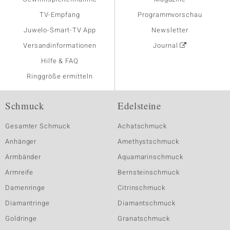
TV-Empfang
Programmvorschau
Juwelo-Smart-TV App
Newsletter
Versandinformationen
Journal
Hilfe & FAQ
Ringgröße ermitteln
Schmuck
Edelsteine
Gesamter Schmuck
Achatschmuck
Anhänger
Amethystschmuck
Armbänder
Aquamarinschmuck
Armreife
Bernsteinschmuck
Damenringe
Citrinschmuck
Diamantringe
Diamantschmuck
Goldringe
Granatschmuck