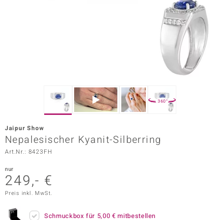
ors Edition
ana
Prince Designs
o
360°
Chic
Jaipur Show
insell
Nepalesischer Kyanit-Silberring
Art.Nr.: 8423FH
n Vogue
nur
 Show
249,- €
o Paraíso
Preis inkl. MwSt.
Classics
Schmuckbox für
5,00 €
mitbestellen