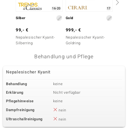
16-20
17
Silber
Gold
Silber
99,- €
999,- €
199,-
Nepalesischer Kyanit-
Nepalesischer Kyanit-
Nepale
Silberring
Goldring
Silberr
Behandlung und Pflege
Nepalesischer Kyanit
Behandlung
keine
Erklärung
Nicht verfügbar
Pflegehinweise
keine
Dampfreinigung
nein
Ultraschallreinigung
nein