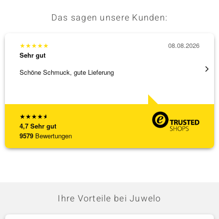
Das sagen unsere Kunden:
★
★
★
★
★
08.08.2026
★
★
★
Sehr gut
Sehr g
Schöne Schmuck, gute Lieferung
Schnel
★
★
★
★
★
4,7
Sehr gut
9579
Bewertungen
Ihre Vorteile bei Juwelo