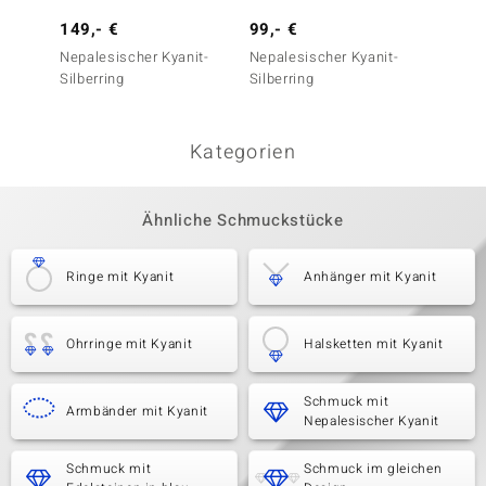
149,- €
99,- €
149,-
Nepalesischer Kyanit-
Nepalesischer Kyanit-
Iolith-
Silberring
Silberring
Kategorien
Ähnliche Schmuckstücke
Ringe mit Kyanit
Anhänger mit Kyanit
Ohrringe mit Kyanit
Halsketten mit Kyanit
Schmuck mit
Armbänder mit Kyanit
Nepalesischer Kyanit
Schmuck mit
Schmuck im gleichen