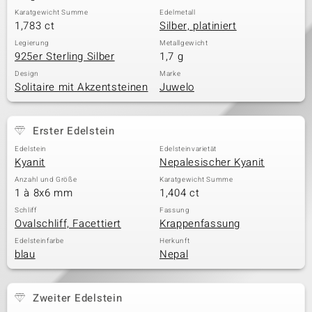
Karatgewicht Summe
Edelmetall
1,783 ct
Silber, platiniert
Legierung
Metallgewicht
925er Sterling Silber
1,7 g
Design
Marke
Solitaire mit Akzentsteinen
Juwelo
Erster Edelstein
Edelstein
Edelsteinvarietät
Kyanit
Nepalesischer Kyanit
Anzahl und Größe
Karatgewicht Summe
1 à 8x6 mm
1,404 ct
Schliff
Fassung
Ovalschliff, Facettiert
Krappenfassung
Edelsteinfarbe
Herkunft
blau
Nepal
Zweiter Edelstein