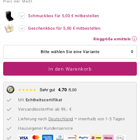
Preis inkl. MwSt.
 JUWELO
Schmuckbox für
5,00 €
mitbestellen
remonti
Geschenkbox für
5,00 €
mitbestellen
uca
Ringgröße ermitteln
no Collection
Bitte wählen Sie eine Variante
ENTS BY DE MELO
In den Warenkorb
va
otenier
4.70
★
★
★
★
★
Sehr gut
/5.00
 1894 Collection
Mit
Echtheitszertifikat
Versandkostenfrei ab 99,- €
Lieferung nach
Deutschland
innerhalb von 1-3 Tagen
ana
Hauseigener Kundenservice