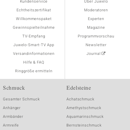
Kundenservice
Über Juwelo
Echtheitszertifikat
Moderatoren
Willkommenspaket
Experten
Gewinnspielteilnahme
Magazine
TV-Empfang
Programmvorschau
Juwelo-Smart-TV App
Newsletter
Versandinformationen
Journal
Hilfe & FAQ
Ringgröße ermitteln
Schmuck
Edelsteine
Gesamter Schmuck
Achatschmuck
Anhänger
Amethystschmuck
Armbänder
Aquamarinschmuck
Armreife
Bernsteinschmuck