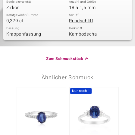
Edelsteinvarietät
Anzahl und Größe
Zirkon
18 à 1,5 mm
Karatgewicht Summe
Schliff
0,379 ct
Rundschliff
Fassung
Herkunft
Krappenfassung
Kambodscha
Zum Schmuckstück
Ähnlicher Schmuck
Nur noch 1
-10%