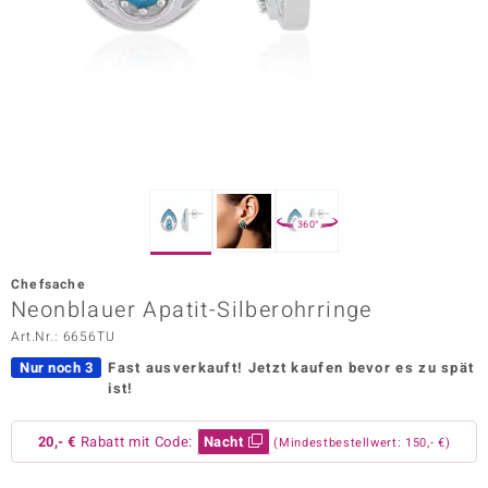
ors Edition
ana
Prince Designs
o
360°
Chic
Chefsache
insell
Neonblauer Apatit-Silberohrringe
Art.Nr.: 6656TU
n Vogue
Nur noch 3
Fast ausverkauft!
Jetzt kaufen bevor es zu spät
 Show
ist!
o Paraíso
20,- €
Rabatt mit Code:
Nacht
(Mindestbestellwert: 150,- €)
Classics