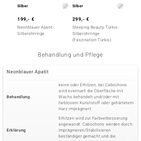
Edelsteinvarietät
Anzahl und Größe
Neonblauer Apatit
Silber
4 à 2,5 mm
Silber
Silber
Karatgewicht Summe
Schliff
199,- €
299,- €
299,-
0,285 ct
Rundschliff
Neonblauer Apatit-
Sleeping Beauty-Türkis-
Neonbl
Fassung
Herkunft
Silberohrringe
Silberohrringe
Silbero
Krappenfassung
Brasilien
(Faszination Türkis)
Fünfter Edelstein
Behandlung und Pflege
Edelsteinvarietät
Anzahl und Größe
Neonblauer Apatit
4 à 2 mm
Neonblauer Apatit
Karatgewicht Summe
Schliff
0,15 ct
Rundschliff
keine oder Erhitzen, bei Cabochons
Fassung
wird eventuell die Oberfläche mit
Herkunft
Krappenfassung
Brasilien
Behandlung
Wachs behandelt und/oder mit
farblosem Kunststoff oder gehärtetem
Harz imprägniert
Sechster Edelstein
Erhitzen wird zur Farbverbesserung
angewandt. Cabochons werden durch
Edelsteinvarietät
Anzahl und Größe
Zirkon
4 à 1,7 mm
Erklärung
Imprägnieren/Stabilisieren
beständiger gemacht und die
Karatgewicht Summe
Schliff