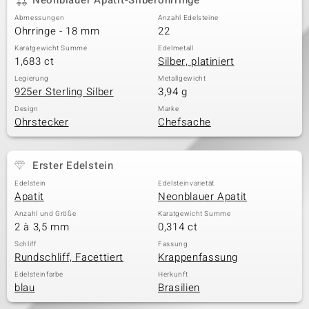
Neonblauer Apatit-Silberohrringe
Abmessungen
Anzahl Edelsteine
Ohrringe - 18 mm
22
Karatgewicht Summe
Edelmetall
1,683 ct
Silber, platiniert
Legierung
Metallgewicht
925er Sterling Silber
3,94 g
Design
Marke
Ohrstecker
Chefsache
Erster Edelstein
Edelstein
Edelsteinvarietät
Apatit
Neonblauer Apatit
Anzahl und Größe
Karatgewicht Summe
2 à 3,5 mm
0,314 ct
Schliff
Fassung
Rundschliff, Facettiert
Krappenfassung
Edelsteinfarbe
Herkunft
blau
Brasilien