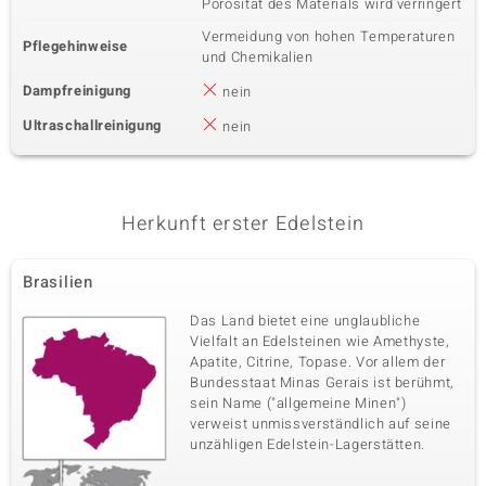
Porösität des Materials wird verringert
0,127 ct
Rundschliff
Vermeidung von hohen Temperaturen
Fassung
Herkunft
Pflegehinweise
Krappenfassung
Kambodscha
und Chemikalien
Dampfreinigung
nein
Ultraschallreinigung
nein
Herkunft erster Edelstein
Brasilien
Das Land bietet eine unglaubliche
Vielfalt an Edelsteinen wie Amethyste,
Apatite, Citrine, Topase. Vor allem der
Bundesstaat Minas Gerais ist berühmt,
sein Name ("allgemeine Minen")
verweist unmissverständlich auf seine
unzähligen Edelstein-Lagerstätten.