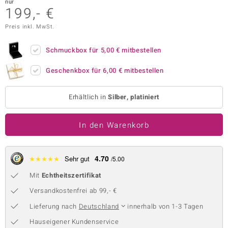
nur
199,- €
 JUWELO
Preis inkl. MwSt.
remonti
Schmuckbox für
5,00 €
mitbestellen
uca
Geschenkbox für
6,00 €
mitbestellen
no Collection
ENTS BY DE MELO
Erhältlich in
Silber, platiniert
va
In den Warenkorb
otenier
4.70
★
★
★
★
★
Sehr gut
/5.00
 1894 Collection
Mit
Echtheitszertifikat
Versandkostenfrei ab 99,- €
ana
Lieferung nach
Deutschland
innerhalb von 1-3 Tagen
Hauseigener Kundenservice