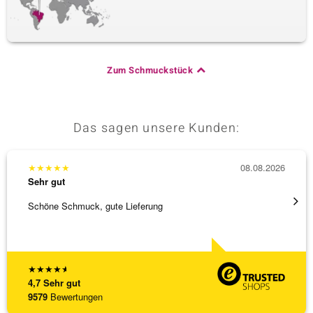
Zum Schmuckstück
Das sagen unsere Kunden:
★
★
★
★
★
08.08.2026
★
★
★
Sehr gut
Sehr g
Schöne Schmuck, gute Lieferung
Immer 
★
★
★
★
★
4,7
Sehr gut
9579
Bewertungen