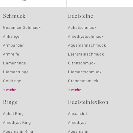
Schmuck
Edelsteine
Gesamter Schmuck
Achatschmuck
Anhänger
Amethystschmuck
Armbänder
Aquamarinschmuck
Armreife
Bernsteinschmuck
Damenringe
Citrinschmuck
Diamantringe
Diamantschmuck
Goldringe
Granatschmuck
mehr
mehr
Ringe
Edelsteinlexikon
Achat Ring
Alexandrit
Amethyst Ring
Amethyst
Aquamarin Ring
Aquamarin