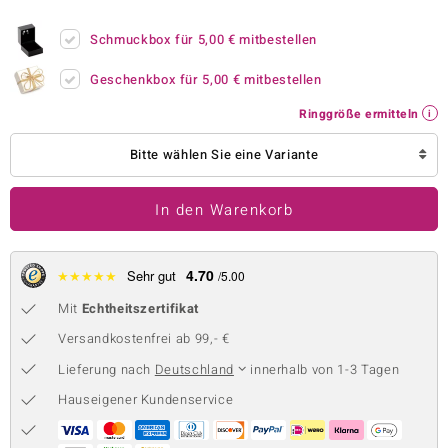
 JUWELO
Schmuckbox für
5,00 €
mitbestellen
remonti
Geschenkbox für
5,00 €
mitbestellen
uca
Ringgröße ermitteln
no Collection
Bitte wählen Sie eine Variante
ENTS BY DE MELO
In den Warenkorb
va
otenier
4.70
★
★
★
★
★
Sehr gut
/5.00
Mit
Echtheitszertifikat
 1894 Collection
Versandkostenfrei ab 99,- €
Lieferung nach
Deutschland
innerhalb von 1-3 Tagen
ana
Hauseigener Kundenservice