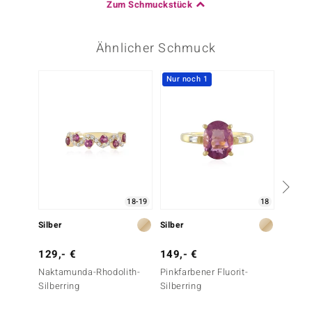
Zum Schmuckstück
Ähnlicher Schmuck
Nur noch 1
-33%
18-19
18
Silber
Silber
Gold
129,- €
149,- €
1.499
Naktamunda-Rhodolith-
Pinkfarbener Fluorit-
Songea
Silberring
Silberring