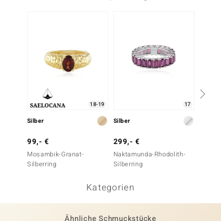
18-19
17
Silber
Silber
Silber
99,- €
299,- €
199,-
Mosambik-Granat-
Naktamunda-Rhodolith-
Naktam
Silberring
Silberring
Silberr
Kategorien
Ähnliche Schmuckstücke