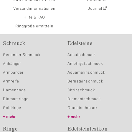
Versandinformationen
Journal
Hilfe & FAQ
Ringgröße ermitteln
Schmuck
Edelsteine
Gesamter Schmuck
Achatschmuck
Anhänger
Amethystschmuck
Armbänder
Aquamarinschmuck
Armreife
Bernsteinschmuck
Damenringe
Citrinschmuck
Diamantringe
Diamantschmuck
Goldringe
Granatschmuck
mehr
mehr
Ringe
Edelsteinlexikon