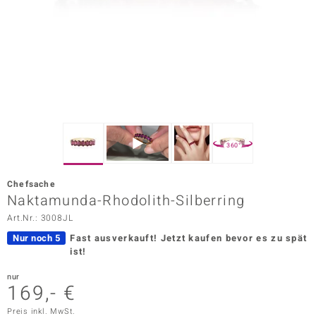
ors Edition
ana
Prince Designs
o
360°
Chic
Chefsache
insell
Naktamunda-Rhodolith-Silberring
Art.Nr.: 3008JL
n Vogue
Nur noch 5
Fast ausverkauft!
Jetzt kaufen bevor es zu spät
 Show
ist!
o Paraíso
nur
169,- €
Classics
Preis inkl. MwSt.