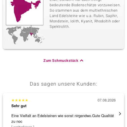
bedeutende Bodenschätze vorzuweisen.
So stammen aus dem multiethnischen
Land Edelsteine wie u.a. Rubin, Saphir,
Mondstein, Iolith, Kyanit, Rhodoltih oder
Spektrolith.
Zum Schmuckstück
Das sagen unsere Kunden:
★
★
★
★
★
07.08.2026
★
★
★
Sehr gut
Sehr g
Eine Vielfalt an Edelsteinen wie sonst nirgendwo.Gute Qualität
Wunder
zu noc
Steg is
[ weiterlesen ]
[ weite