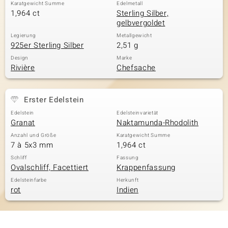
Karatgewicht Summe
Edelmetall
1,964 ct
Sterling Silber,
gelbvergoldet
Legierung
Metallgewicht
925er Sterling Silber
2,51 g
Design
Marke
Rivière
Chefsache
Erster Edelstein
Edelstein
Edelsteinvarietät
Granat
Naktamunda-Rhodolith
Anzahl und Größe
Karatgewicht Summe
7 à 5x3 mm
1,964 ct
Schliff
Fassung
Ovalschliff, Facettiert
Krappenfassung
Edelsteinfarbe
Herkunft
rot
Indien