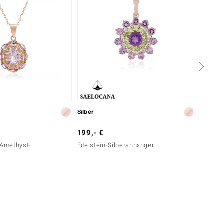
Silber
Silber
199,- €
299,-
 Amethyst-
Edelstein-Silberanhänger
Tansan
e