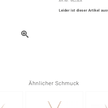
Onyx
Peridot
Art.Nr.: 9623EA
ns
♦ Silberhalsketten
TPC
Rhodolith
Spektro
k
♦ Silberohrringe
Leider ist dieser Artikel aus
Trends & Classics
Türkis
Turmal
♦ Silberanhänger
Vitale Minerale
n
Platinschmuck
Blau
Grün
Bewegen Sie das Schmuck
Ähnlicher Schmuck