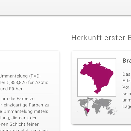
Herkunft erster 
Bra
Das 
D-Ummantelung (PVD-
Edel
r 5,853,826 für Azotic
Vor
 und Färben
sei
 um die Farbe zu
unm
r einzigartige Farben zu
Lag
he Ummantelung mittels
lung, die dank der
nen Schicht feiner
ferenzen nutzt, um eine