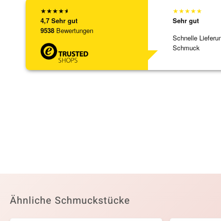
★
★
★
★
★
★
★
★
★
★
4,7
Sehr gut
Sehr gut
9538
Bewertungen
Schnelle Lieferu
Schmuck
Ähnliche Schmuckstücke