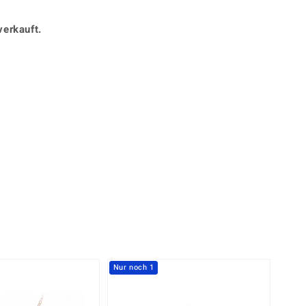
Perle
Ringgröße ermitteln
lith
Spinell
verkauft.
in
Zirkon
360° interaktiv
Gelb
stück mit der Maus in die gewünschte Position.
Nur noch 1