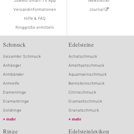
Juwelo-Smart-TV App
Newsletter
Versandinformationen
Journal
Hilfe & FAQ
Ringgröße ermitteln
Schmuck
Edelsteine
Gesamter Schmuck
Achatschmuck
Anhänger
Amethystschmuck
Armbänder
Aquamarinschmuck
Armreife
Bernsteinschmuck
Damenringe
Citrinschmuck
Diamantringe
Diamantschmuck
Goldringe
Granatschmuck
mehr
mehr
Ringe
Edelsteinlexikon