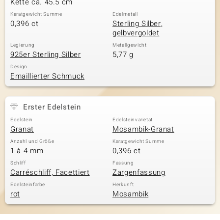
Kette ca. 45.5 cm
Karatgewicht Summe
Edelmetall
0,396 ct
Sterling Silber,
gelbvergoldet
& Classics
Legierung
Metallgewicht
925er Sterling Silber
5,77 g
Minerale
Design
Emaillierter Schmuck
Erster Edelstein
Edelstein
Edelsteinvarietät
Granat
Mosambik-Granat
Anzahl und Größe
Karatgewicht Summe
1 à 4 mm
0,396 ct
Schliff
Fassung
Carréschliff, Facettiert
Zargenfassung
Edelsteinfarbe
Herkunft
rot
Mosambik