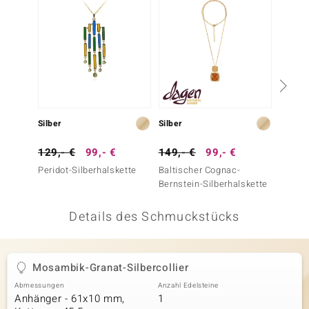
 JUWELO
remonti
uca
no Collection
Silber
Silber
Silber
ENTS BY DE MELO
129,- €
99,- €
149,- €
99,- €
149,-
va
Peridot-Silberhalskette
Baltischer Cognac-
Mosamb
Bernstein-Silberhalskette
Silbero
otenier
Details des Schmuckstücks
 1894 Collection
Mosambik-Granat-Silbercollier
ana
Abmessungen
Anzahl Edelsteine
Anhänger - 61x10 mm,
1