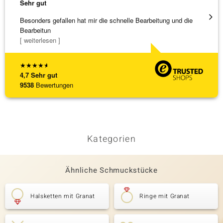
Sehr gut
Sehr g
Besonders gefallen hat mir die schnelle Bearbeitung und die
Top Qu
Bearbeitun
[ weiterlesen ]
★
★
★
★
★
4,7
Sehr gut
9538
Bewertungen
Kategorien
Ähnliche Schmuckstücke
Halsketten mit Granat
Ringe mit Granat