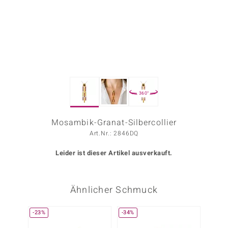
ors Edition
ana
Prince Designs
360°
o
Chic
Mosambik-Granat-Silbercollier
Art.Nr.: 2846DQ
insell
Leider ist dieser Artikel ausverkauft.
n Vogue
 Show
Ähnlicher Schmuck
o Paraíso
-23%
-34%
Classics