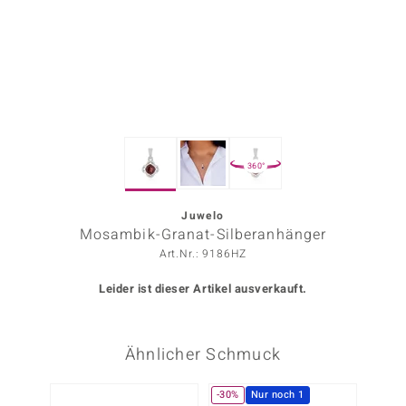
ors Edition
ana
Prince Designs
360°
o
Chic
Juwelo
Mosambik-Granat-Silberanhänger
insell
Art.Nr.: 9186HZ
n Vogue
Leider ist dieser Artikel ausverkauft.
 Show
Ähnlicher Schmuck
o Paraíso
Classics
-30%
Nur noch 1
-34%