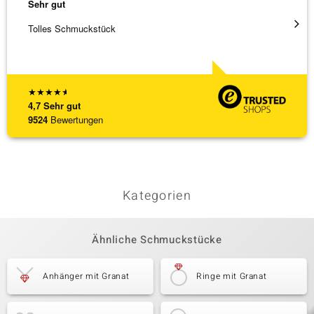
Sehr gut
Sehr g
Tolles Schmuckstück
Ich ha
werden
[ weite
★
★
★
★
★
4,7
Sehr gut
9524
Bewertungen
Kategorien
Ähnliche Schmuckstücke
Anhänger mit Granat
Ringe mit Granat