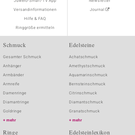
Juwelo-Smart-TV App
Newsletter
Versandinformationen
Journal
Hilfe & FAQ
Ringgröße ermitteln
Schmuck
Edelsteine
Gesamter Schmuck
Achatschmuck
Anhänger
Amethystschmuck
Armbänder
Aquamarinschmuck
Armreife
Bernsteinschmuck
Damenringe
Citrinschmuck
Diamantringe
Diamantschmuck
Goldringe
Granatschmuck
mehr
mehr
Ringe
Edelsteinlexikon