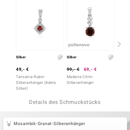
 JUWELO
remonti
uca
no Collection
ENTS BY DE MELO
Silber
Silber
Silber
va
49,- €
99,- €
69,- €
149,-
Tansania-Rubin-
Madeira-Citrin-
Pinkfa
otenier
Silberanhänger (Adela
Silberanhänger
Silber
Silber)
 1894 Collection
Details des Schmuckstücks
ana
Mosambik-Granat-Silberanhänger