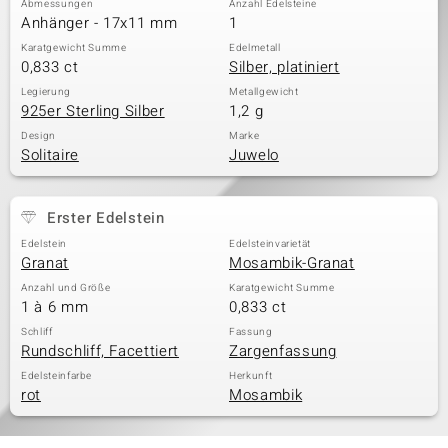
Abmessungen
Anzahl Edelsteine
Anhänger - 17x11 mm
1
Karatgewicht Summe
Edelmetall
0,833 ct
Silber, platiniert
& Classics
Legierung
Metallgewicht
925er Sterling Silber
1,2 g
Minerale
Design
Marke
Solitaire
Juwelo
Erster Edelstein
Edelstein
Edelsteinvarietät
Granat
Mosambik-Granat
Anzahl und Größe
Karatgewicht Summe
1 à 6 mm
0,833 ct
Schliff
Fassung
Rundschliff, Facettiert
Zargenfassung
Edelsteinfarbe
Herkunft
rot
Mosambik