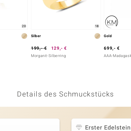
20
18
Silber
Gold
199,- €
129,- €
699,- €
Morganit-Silberring
AAA-Madagaska
Details des Schmuckstücks
Erster Edelstein