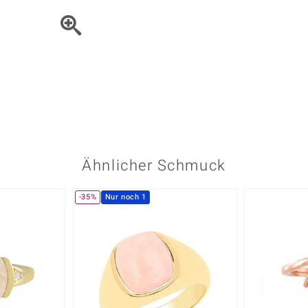
Onyx
Peridot
ns
♦ Silberhalsketten
TPC
Rhodolith
Spektro
k
♦ Silberohrringe
Trends & Classics
Türkis
Turmal
♦ Silberanhänger
Vitale Minerale
n
Platinschmuck
Blau
Grün
Ähnlicher Schmuck
-35%
Nur noch 1