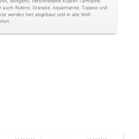
llit, Morganit, verschiedene Kupfer-Turmaline.
r auch Rubine, Granate, Aquamarine, Topase und
rze werden hier abgebaut und in alle Welt
efert.