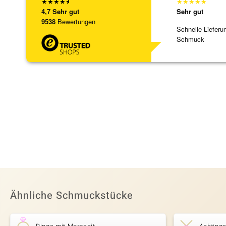
★
★
★
★
★
★
★
★
★
★
4,7
Sehr gut
Sehr gut
9538
Bewertungen
Schnelle Lieferu
Schmuck
Ähnliche Schmuckstücke