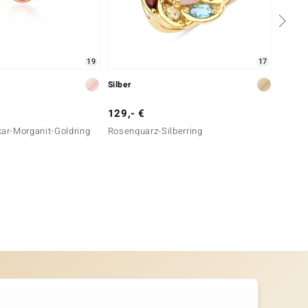
19
17
Silber
Silber
129,- €
149,-
r-Morganit-Goldring
Rosenquarz-Silberring
Rosenq