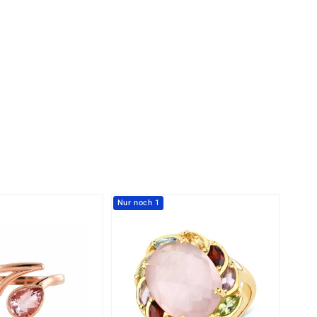
Perle
Ringgröße ermitteln
lith
Spinell
in
Zirkon
Gelb
Nur noch 1