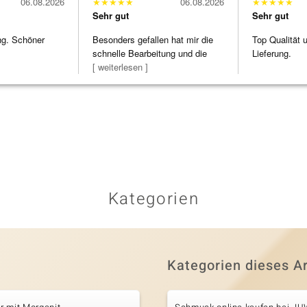
06.08.2026
★
★
★
★
★
06.08.2026
★
★
★
★
★
Sehr gut
Sehr gut
ng. Schöner
Besonders gefallen hat mir die
Top Qualität 
schnelle Bearbeitung und die
Lieferung.
Bearbeitun
[ weiterlesen ]
Kategorien
Kategorien dieses Ar