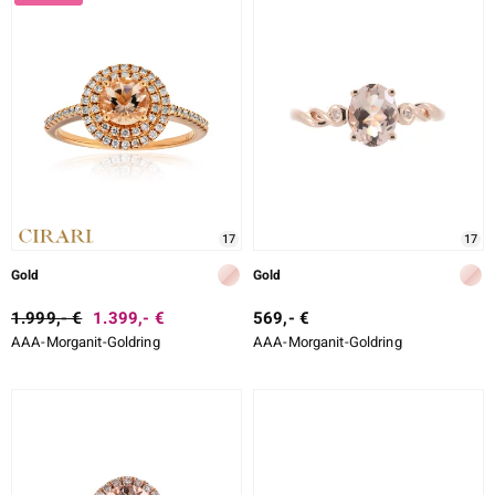
LEGIERUNG
ition
SCHLIFF
SCHLIFF DETAILLIERT
FASSUNG
e Designs
17
17
Gold
Gold
1.999,- €
1.399,- €
569,- €
AAA-Morganit-Goldring
AAA-Morganit-Goldring
ue
aíso
ics