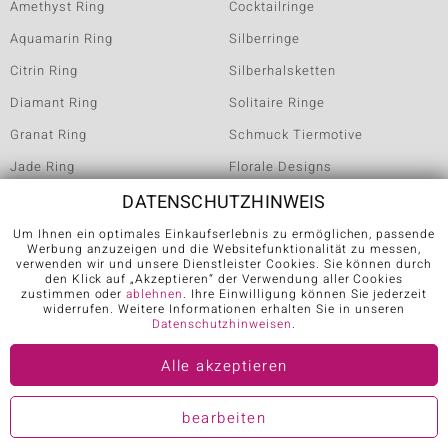
Amethyst Ring
Cocktailringe
Aquamarin Ring
Silberringe
Citrin Ring
Silberhalsketten
Diamant Ring
Solitaire Ringe
Granat Ring
Schmuck Tiermotive
Jade Ring
Florale Designs
DATENSCHUTZHINWEIS
mehr
mehr
Um Ihnen ein optimales Einkaufserlebnis zu ermöglichen, passende
ZAHLUNGSINFORMATION
Werbung anzuzeigen und die Websitefunktionalität zu messen,
verwenden wir und unsere Dienstleister Cookies. Sie können durch
den Klick auf „Akzeptieren“ der Verwendung aller Cookies
zustimmen oder
ablehnen
. Ihre Einwilligung können Sie jederzeit
widerrufen. Weitere Informationen erhalten Sie in unseren
Datenschutzhinweisen
.
Alle akzeptieren
bearbeiten