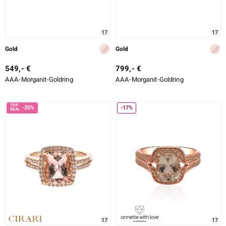
17
17
ssics
Gold
Gold
le
549,- €
799,- €
AAA-Morganit-Goldring
AAA-Morganit-Goldring
-20%
-17%
17
17