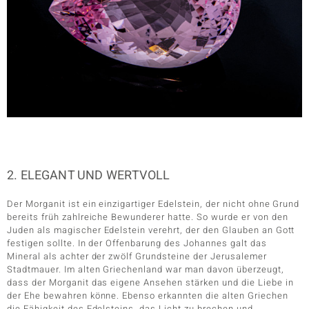
2. ELEGANT UND WERTVOLL
Der Morganit ist ein einzigartiger Edelstein, der nicht ohne Grund
bereits früh zahlreiche Bewunderer hatte. So wurde er von den
Juden als magischer Edelstein verehrt, der den Glauben an Gott
festigen sollte. In der Offenbarung des Johannes galt das
Mineral als achter der zwölf Grundsteine der Jerusalemer
Stadtmauer. Im alten Griechenland war man davon überzeugt,
dass der Morganit das eigene Ansehen stärken und die Liebe in
der Ehe bewahren könne. Ebenso erkannten die alten Griechen
die Fähigkeit des Edelsteins, das Licht zu brechen und