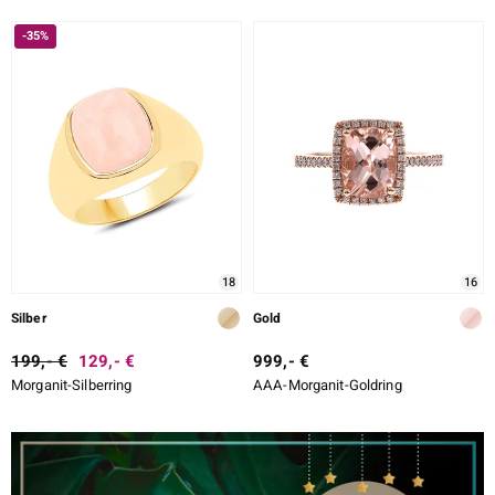
-35%
18
16
Silber
Gold
199,- €
129,- €
999,- €
Morganit-Silberring
AAA-Morganit-Goldring