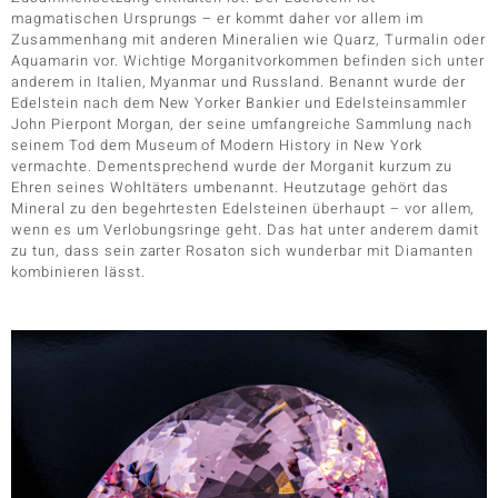
magmatischen Ursprungs – er kommt daher vor allem im
Zusammenhang mit anderen Mineralien wie Quarz, Turmalin oder
Aquamarin vor. Wichtige Morganitvorkommen befinden sich unter
anderem in Italien, Myanmar und Russland. Benannt wurde der
Edelstein nach dem New Yorker Bankier und Edelsteinsammler
John Pierpont Morgan, der seine umfangreiche Sammlung nach
seinem Tod dem Museum of Modern History in New York
vermachte. Dementsprechend wurde der Morganit kurzum zu
Ehren seines Wohltäters umbenannt. Heutzutage gehört das
Mineral zu den begehrtesten Edelsteinen überhaupt – vor allem,
wenn es um Verlobungsringe geht. Das hat unter anderem damit
zu tun, dass sein zarter Rosaton sich wunderbar mit Diamanten
kombinieren lässt.