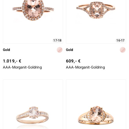
LO
ti
17-18
16-17
lection
Gold
Gold
BY DE MELO
1.019,- €
609,- €
AAA-Morganit-Goldring
AAA-Morganit-Goldring
r
Collection