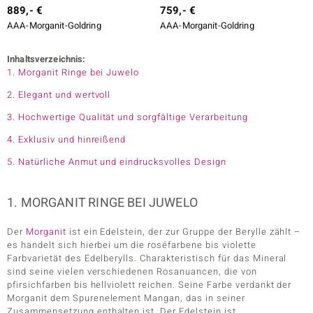
889,- €
759,- €
AAA-Morganit-Goldring
AAA-Morganit-Goldring
Inhaltsverzeichnis:
1. Morganit Ringe bei Juwelo
2. Elegant und wertvoll
3. Hochwertige Qualität und sorgfältige Verarbeitung
4. Exklusiv und hinreißend
5. Natürliche Anmut und eindrucksvolles Design
1. MORGANIT RINGE BEI JUWELO
Der
Morganit
ist ein Edelstein, der zur Gruppe der Berylle zählt –
es handelt sich hierbei um die roséfarbene bis violette
Farbvarietät des Edelberylls. Charakteristisch für das Mineral
sind seine vielen verschiedenen Rosanuancen, die von
pfirsichfarben bis hellviolett reichen. Seine Farbe verdankt der
Morganit dem Spurenelement Mangan, das in seiner
Zusammensetzung enthalten ist. Der Edelstein ist