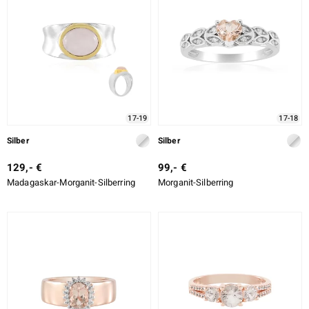
17-19
17-18
Silber
Silber
129,- €
99,- €
Madagaskar-Morganit-Silberring
Morganit-Silberring