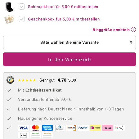
Schmuckbox für
5,00 €
mitbestellen
 JUWELO
Geschenkbox für
5,00 €
mitbestellen
remonti
Ringgröße ermitteln
uca
Bitte wählen Sie eine Variante
no Collection
ENTS BY DE MELO
In den Warenkorb
va
4.70
★
★
★
★
★
Sehr gut
/5.00
otenier
Mit
Echtheitszertifikat
 1894 Collection
Versandkostenfrei ab 99,- €
Lieferung nach
Deutschland
innerhalb von 1-3 Tagen
Hauseigener Kundenservice
ana