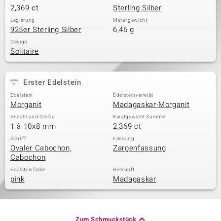
2,369 ct
Sterling Silber
Legierung
Metallgewicht
925er Sterling Silber
6,46 g
Design
Solitaire
Erster Edelstein
Edelstein
Edelsteinvarietät
Morganit
Madagaskar-Morganit
Anzahl und Größe
Karatgewicht Summe
1 à 10x8 mm
2,369 ct
Schliff
Fassung
Ovaler Cabochon,
Zargenfassung
Cabochon
Edelsteinfarbe
Herkunft
pink
Madagaskar
Zum Schmuckstück