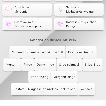
Armbänder mit
Schmuck mit
Morganit
Madagaskar-Morganit
Schmuck mit
Schmuck im gleichen
Edelsteinen in pink
Design
Kategorien dieses Artikels
Schmuck online kaufen bei JUWELO
Edelsteinschmuck
Morganit
Ringe
Damenringe
Silberschmuck
Silberringe
Valentinstag
Morganit Ringe
Solitäre - Designs mit einzelnen Edelsteinen
Websale