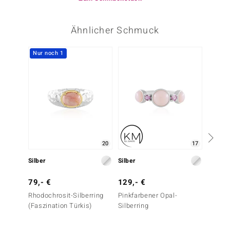
Ähnlicher Schmuck
Nur noch 1
20
17
Silber
Silber
Silber
79,- €
129,- €
49,- 
Rhodochrosit-Silberring
Pinkfarbener Opal-
Rhodoli
(Faszination Türkis)
Silberring