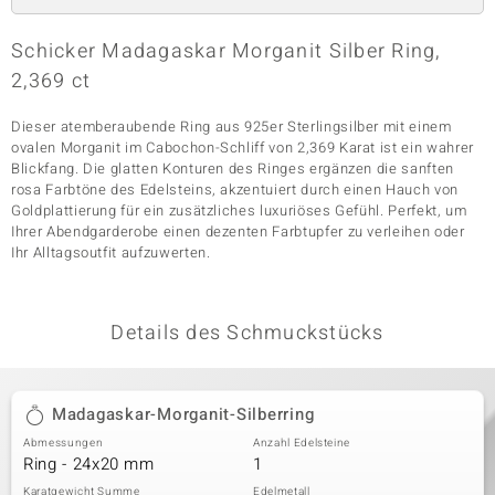
Schicker Madagaskar Morganit Silber Ring,
2,369 ct
& Classics
Minerale
Dieser atemberaubende Ring aus 925er Sterlingsilber mit einem
ovalen Morganit im Cabochon-Schliff von 2,369 Karat ist ein wahrer
Blickfang. Die glatten Konturen des Ringes ergänzen die sanften
rosa Farbtöne des Edelsteins, akzentuiert durch einen Hauch von
Goldplattierung für ein zusätzliches luxuriöses Gefühl. Perfekt, um
Ihrer Abendgarderobe einen dezenten Farbtupfer zu verleihen oder
Ihr Alltagsoutfit aufzuwerten.
Details des Schmuckstücks
Madagaskar-Morganit-Silberring
Abmessungen
Anzahl Edelsteine
Ring - 24x20 mm
1
Karatgewicht Summe
Edelmetall