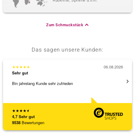
Rubellite, Sphene u.v.m.
Zum Schmuckstück
Das sagen unsere Kunden:
★
★
★
★
★
06.08.2026
★
★
★
Sehr gut
Sehr g
Bin jahrelang Kunde sehr zufrieden
Besond
Bearbe
[ weite
★
★
★
★
★
4,7
Sehr gut
9538
Bewertungen