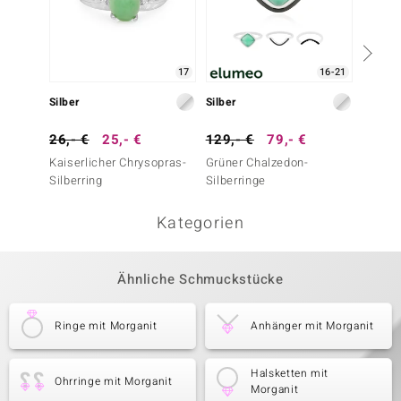
17
16-21
Silber
Silber
Silber
26,- €
25,- €
129,- €
79,- €
49,- 
Kaiserlicher Chrysopras-
Grüner Chalzedon-
Rotes 
Silberring
Silberringe
Silberr
Kategorien
Ähnliche Schmuckstücke
Ringe mit Morganit
Anhänger mit Morganit
Halsketten mit
Ohrringe mit Morganit
Morganit