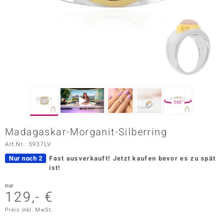
ors Edition
ana
Prince Designs
o
360°
Chic
Madagaskar-Morganit-Silberring
insell
Art.Nr.: 5937LV
n Vogue
Nur noch 2
Fast ausverkauft!
Jetzt kaufen bevor es zu spät
ist!
 Show
nur
129,- €
o Paraíso
Preis inkl. MwSt.
Classics