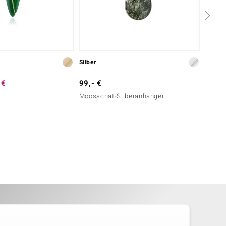
Silber
Silber
 €
99,- €
99,- 
r
Moosachat-Silberanhänger
Russis