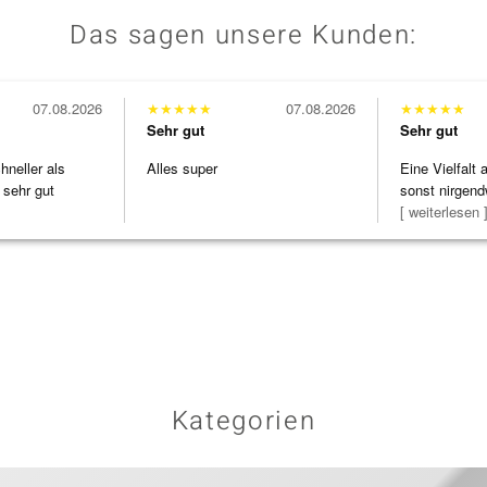
Das sagen unsere Kunden:
07.08.2026
★
★
★
★
★
07.08.2026
★
★
★
★
★
Sehr gut
Sehr gut
neller als
Alles super
Eine Vielfalt
 sehr gut
sonst nirgend
zu noc
[ weiterlesen 
Kategorien