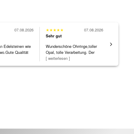
07.08.2026
★
★
★
★
★
07.08.2026
★
★
★
★
★
Sehr gut
Sehr gut
 an Edelsteinen wie
Wunderschöne Ohrringe,toller
Hatte eine
wo.Gute Qualität
Opal, tolle Verarbeitung. Der
ohne WEN
]
Steg ist e
[ weiterlesen ]
Schmucks
[ weiterles