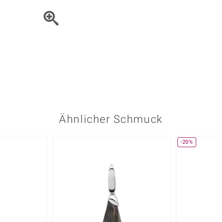
Onyx
Peridot
ns
♦ Silberhalsketten
TPC
Rhodolith
Spektro
k
♦ Silberohrringe
Trends & Classics
Türkis
Turmal
♦ Silberanhänger
Vitale Minerale
n
Platinschmuck
Blau
Grün
Ähnlicher Schmuck
-20%