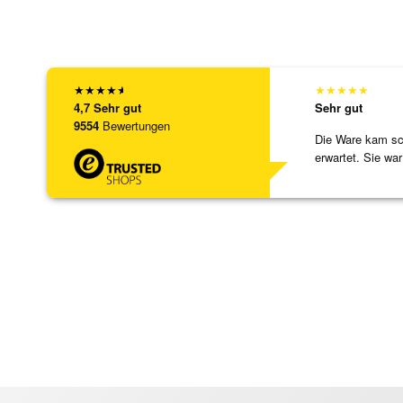
★
★
★
★
★
★
★
★
★
★
4,7
Sehr gut
Sehr gut
9554
Bewertungen
Die Ware kam sch
erwartet. Sie war
verpackt.