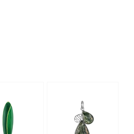
Perle
Ringgröße ermitteln
lith
Spinell
in
Zirkon
Gelb
-20%