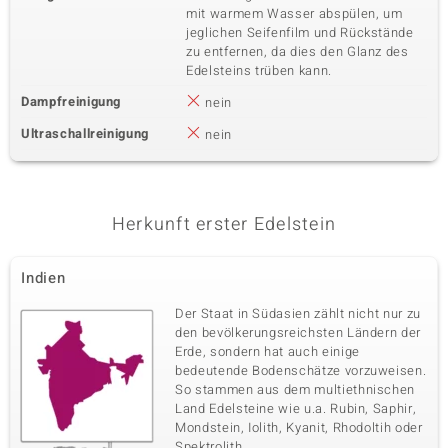
mit warmem Wasser abspülen, um
Vierter Edelstein
jeglichen Seifenfilm und Rückstände
zu entfernen, da dies den Glanz des
Edelsteinvarietät
Anzahl und Größe
Edelsteins trüben kann.
Weißer Mondstein
1 à 5 mm
Dampfreinigung
nein
Karatgewicht Summe
Schliff
0,54 ct
Runder Cabochon
Ultraschallreinigung
nein
Fassung
Herkunft
Zargenfassung
Indien
Herkunft erster Edelstein
Fünfter Edelstein
Edelsteinvarietät
Anzahl und Größe
Regenbogen-Mondstein
1 à 4 mm
Indien
Karatgewicht Summe
Schliff
Der Staat in Südasien zählt nicht nur zu
0,27 ct
Runder Cabochon
den bevölkerungsreichsten Ländern der
Fassung
Herkunft
Erde, sondern hat auch einige
Zargenfassung
Indien
bedeutende Bodenschätze vorzuweisen.
So stammen aus dem multiethnischen
Land Edelsteine wie u.a. Rubin, Saphir,
Sechster Edelstein
Mondstein, Iolith, Kyanit, Rhodoltih oder
Spektrolith.