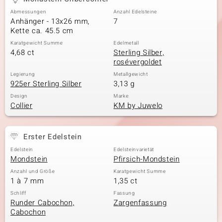
Abmessungen
Anzahl Edelsteine
Anhänger - 13x26 mm,
7
Kette ca. 45.5 cm
& Classics
Karatgewicht Summe
Edelmetall
4,68 ct
Sterling Silber,
Minerale
rosévergoldet
Legierung
Metallgewicht
925er Sterling Silber
3,13 g
Design
Marke
Collier
KM by Juwelo
Erster Edelstein
Edelstein
Edelsteinvarietät
Mondstein
Pfirsich-Mondstein
Anzahl und Größe
Karatgewicht Summe
1 à 7 mm
1,35 ct
Schliff
Fassung
Runder Cabochon,
Zargenfassung
Cabochon