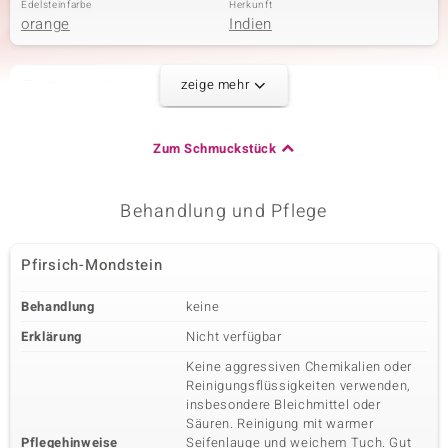
Edelsteinfarbe
Herkunft
orange
Indien
zeige mehr
Zweiter Edelstein
Edelsteinvarietät
Anzahl und Größe
Regenbogen-Mondstein
1 à 6 mm
Zum Schmuckstück
Karatgewicht Summe
Schliff
0,9 ct
Runder Cabochon
Fassung
Herkunft
Behandlung und Pflege
Zargenfassung
Indien
Pfirsich-Mondstein
Dritter Edelstein
Behandlung
keine
Edelsteinvarietät
Anzahl und Größe
Silberner Mondstein
1 à 6 mm
Erklärung
Nicht verfügbar
Karatgewicht Summe
Schliff
Keine aggressiven Chemikalien oder
0,9 ct
Runder Cabochon
Reinigungsflüssigkeiten verwenden,
Fassung
Herkunft
insbesondere Bleichmittel oder
Zargenfassung
Indien
Säuren. Reinigung mit warmer
Pflegehinweise
Seifenlauge und weichem Tuch. Gut