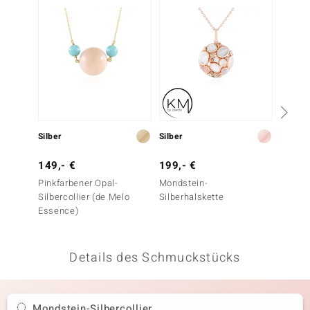
 JUWELO
remonti
uca
no Collection
ENTS BY DE MELO
Silber
Silber
Silber
va
149,- €
199,- €
349,-
Pinkfarbener Opal-
Mondstein-
Weißer
otenier
Silbercollier (de Melo
Silberhalskette
Silber
Essence)
 1894 Collection
Details des Schmuckstücks
ana
Mondstein-Silbercollier