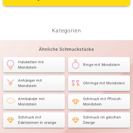
Kategorien
Ähnliche Schmuckstücke
Halsketten mit
Ringe mit Mondstein
Mondstein
Anhänger mit
Ohrringe mit Mondstein
Mondstein
Armbänder mit
Schmuck mit Pfirsich-
Mondstein
Mondstein
Schmuck mit
Schmuck im gleichen
Edelsteinen in orange
Design