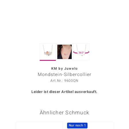
ors Edition
ana
Prince Designs
360°
o
Chic
KM by Juwelo
Mondstein-Silbercollier
insell
Art.Nr.: 9600QN
n Vogue
Leider ist dieser Artikel ausverkauft.
 Show
Ähnlicher Schmuck
o Paraíso
Classics
Nur noch 1