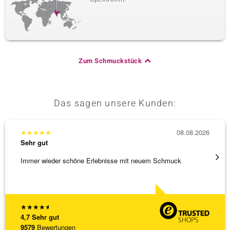
Edelsteinvarietät
Anzahl und Größe
Grüner Mondstein
2 à versch. mm
Karatgewicht Summe
Schliff
0,72 ct
Runder Cabochon
Fassung
Herkunft
Zargenfassung
Indien
Zum Schmuckstück
Das sagen unsere Kunden:
★
★
★
★
★
08.08.2026
★
★
★
Sehr gut
Sehr g
Immer wieder schöne Erlebnisse mit neuem Schmuck
Schnel
★
★
★
★
★
4,7
Sehr gut
9579
Bewertungen