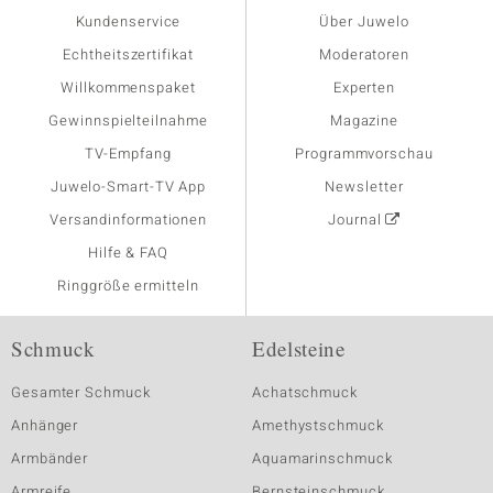
Kundenservice
Über Juwelo
Echtheitszertifikat
Moderatoren
Willkommenspaket
Experten
Gewinnspielteilnahme
Magazine
TV-Empfang
Programmvorschau
Juwelo-Smart-TV App
Newsletter
Versandinformationen
Journal
Hilfe & FAQ
Ringgröße ermitteln
Schmuck
Edelsteine
Gesamter Schmuck
Achatschmuck
Anhänger
Amethystschmuck
Armbänder
Aquamarinschmuck
Armreife
Bernsteinschmuck