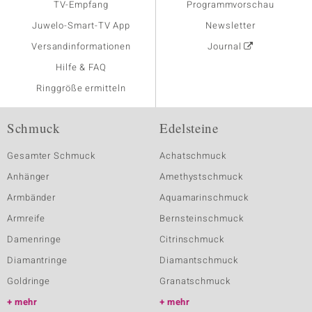
TV-Empfang
Programmvorschau
Juwelo-Smart-TV App
Newsletter
Versandinformationen
Journal
Hilfe & FAQ
Ringgröße ermitteln
Schmuck
Edelsteine
Gesamter Schmuck
Achatschmuck
Anhänger
Amethystschmuck
Armbänder
Aquamarinschmuck
Armreife
Bernsteinschmuck
Damenringe
Citrinschmuck
Diamantringe
Diamantschmuck
Goldringe
Granatschmuck
mehr
mehr