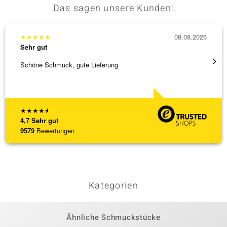
Das sagen unsere Kunden:
★
★
★
★
★
08.08.2026
★
★
★
Sehr gut
Sehr g
Schöne Schmuck, gute Lieferung
Schnel
★
★
★
★
★
4,7
Sehr gut
9579
Bewertungen
Kategorien
Ähnliche Schmuckstücke