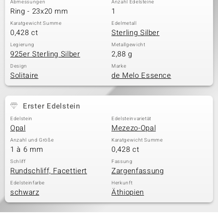
Abmessungen
Anzahl Edelsteine
Ring - 23x20 mm
1
Karatgewicht Summe
Edelmetall
0,428 ct
Sterling Silber
& Classics
Legierung
Metallgewicht
925er Sterling Silber
2,88 g
Minerale
Design
Marke
Solitaire
de Melo Essence
Erster Edelstein
Edelstein
Edelsteinvarietät
Opal
Mezezo-Opal
Anzahl und Größe
Karatgewicht Summe
1 à 6 mm
0,428 ct
Schliff
Fassung
Rundschliff, Facettiert
Zargenfassung
Edelsteinfarbe
Herkunft
schwarz
Äthiopien