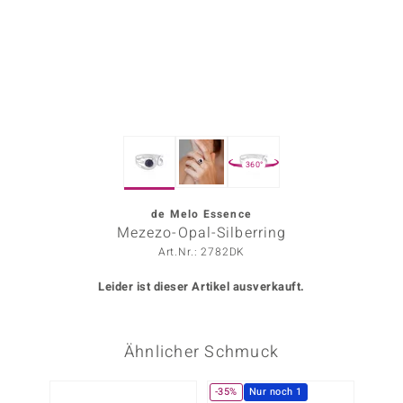
ors Edition
ana
Prince Designs
360°
o
Chic
de Melo Essence
Mezezo-Opal-Silberring
insell
Art.Nr.: 2782DK
n Vogue
Leider ist dieser Artikel ausverkauft.
 Show
Ähnlicher Schmuck
o Paraíso
Classics
-35%
Nur noch 1