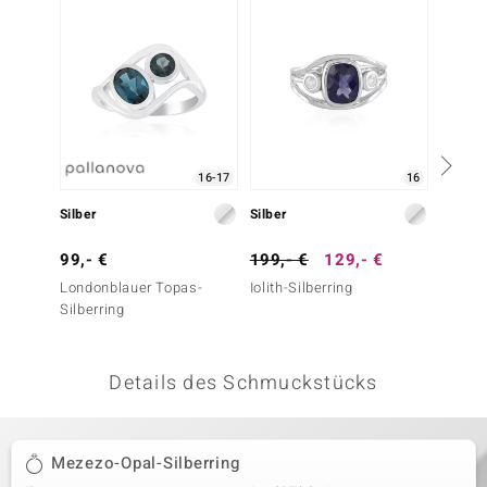
 JUWELO
remonti
uca
no Collection
16-17
16
ENTS BY DE MELO
Silber
Silber
Silber
va
99,- €
199,- €
129,- €
149,-
Londonblauer Topas-
Iolith-Silberring
Nepale
otenier
Silberring
Silberr
 1894 Collection
Details des Schmuckstücks
ana
Mezezo-Opal-Silberring