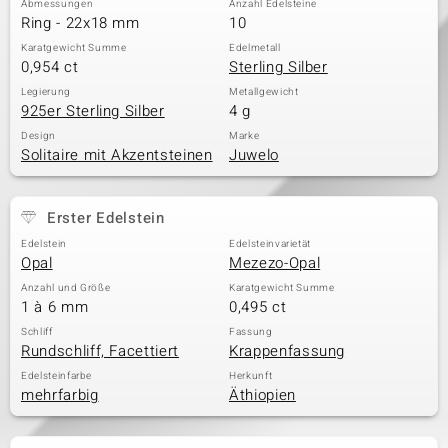
Abmessungen
Anzahl Edelsteine
Ring - 22x18 mm
10
Karatgewicht Summe
Edelmetall
0,954 ct
Sterling Silber
& Classics
Legierung
Metallgewicht
925er Sterling Silber
4 g
Minerale
Design
Marke
Solitaire mit Akzentsteinen
Juwelo
Erster Edelstein
Edelstein
Edelsteinvarietät
Opal
Mezezo-Opal
Anzahl und Größe
Karatgewicht Summe
1 à 6 mm
0,495 ct
Schliff
Fassung
Rundschliff, Facettiert
Krappenfassung
Edelsteinfarbe
Herkunft
mehrfarbig
Äthiopien