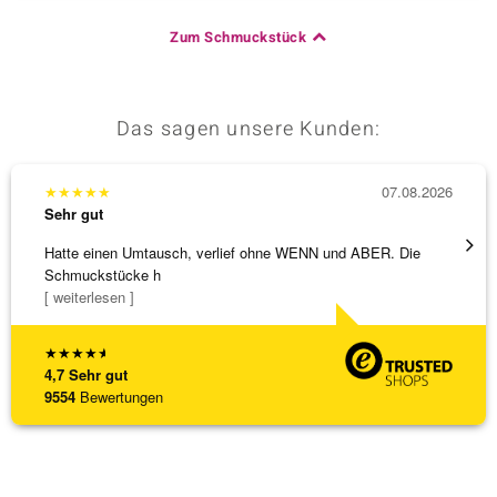
Zum Schmuckstück
Das sagen unsere Kunden:
★
★
★
★
★
07.08.2026
★
★
★
Sehr gut
Sehr g
Hatte einen Umtausch, verlief ohne WENN und ABER. Die
Die Wa
Schmuckstücke h
[ weiterlesen ]
★
★
★
★
★
4,7
Sehr gut
9554
Bewertungen