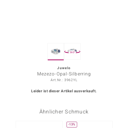
ors Edition
ana
Prince Designs
360°
o
Chic
Juwelo
Mezezo-Opal-Silberring
insell
Art.Nr.: 3962YL
n Vogue
Leider ist dieser Artikel ausverkauft.
 Show
Ähnlicher Schmuck
o Paraíso
Classics
-13%