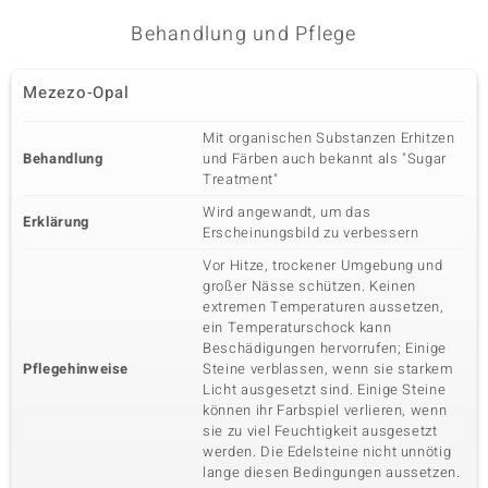
Karatgewicht Summe
Schliff
Behandlung und Pflege
0,063 ct
Rundschliff
Fassung
Herkunft
Mezezo-Opal
Krappenfassung
Kambodscha
Mit organischen Substanzen Erhitzen
Behandlung
und Färben auch bekannt als "Sugar
Fünfter Edelstein
Treatment"
Edelsteinvarietät
Anzahl und Größe
Zirkon
5 à 1,5 mm
Wird angewandt, um das
Erklärung
Erscheinungsbild zu verbessern
Karatgewicht Summe
Schliff
0,099 ct
Rundschliff
Vor Hitze, trockener Umgebung und
großer Nässe schützen. Keinen
Fassung
Herkunft
Krappenfassung
extremen Temperaturen aussetzen,
Kambodscha
ein Temperaturschock kann
Beschädigungen hervorrufen; Einige
Pflegehinweise
Steine verblassen, wenn sie starkem
Licht ausgesetzt sind. Einige Steine
können ihr Farbspiel verlieren, wenn
sie zu viel Feuchtigkeit ausgesetzt
werden. Die Edelsteine nicht unnötig
lange diesen Bedingungen aussetzen.