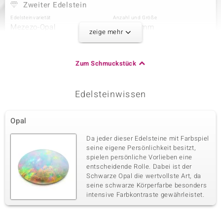
Zweiter Edelstein
Edelsteinvarietät
Anzahl und Größe
Mezezo-Opal
1 à 6x4 mm
zeige mehr
Karatgewicht Summe
Schliff
0,225 ct
Tropfenschliff
Fassung
Herkunft
Zum Schmuckstück
Krappenfassung
Äthiopien
Edelsteinwissen
Dritter Edelstein
Edelsteinvarietät
Anzahl und Größe
Opal
Mezezo-Opal
1 à 3 mm
Karatgewicht Summe
Schliff
Da jeder dieser Edelsteine mit Farbspiel
0,072 ct
Rundschliff
seine eigene Persönlichkeit besitzt,
spielen persönliche Vorlieben eine
Fassung
Herkunft
Krappenfassung
entscheidende Rolle. Dabei ist der
Äthiopien
Schwarze Opal die wertvollste Art, da
seine schwarze Körperfarbe besonders
intensive Farbkontraste gewährleistet.
Vierter Edelstein
Edelsteinvarietät
Anzahl und Größe
Zirkon
2 à 1,8 mm