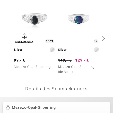
 JUWELO
remonti
uca
no Collection
16-21
17
ENTS BY DE MELO
Silber
Silber
Silber
va
99,- €
149,- €
129,- €
99,- 
Mezezo-Opal-Silberring
Mezezo-Opal-Silberring
Grüner
otenier
(de Melo)
 1894 Collection
Details des Schmuckstücks
ana
Mezezo-Opal-Silberring