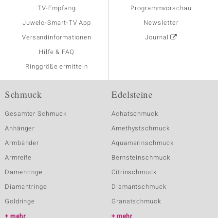
TV-Empfang
Programmvorschau
Juwelo-Smart-TV App
Newsletter
Versandinformationen
Journal
Hilfe & FAQ
Ringgröße ermitteln
Schmuck
Edelsteine
Gesamter Schmuck
Achatschmuck
Anhänger
Amethystschmuck
Armbänder
Aquamarinschmuck
Armreife
Bernsteinschmuck
Damenringe
Citrinschmuck
Diamantringe
Diamantschmuck
Goldringe
Granatschmuck
mehr
mehr