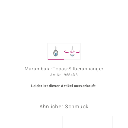
ors Edition
ana
Prince Designs
360°
o
Chic
Marambaia-Topas-Silberanhänger
Art.Nr.: 9684DB
insell
Leider ist dieser Artikel ausverkauft.
n Vogue
 Show
Ähnlicher Schmuck
o Paraíso
Classics