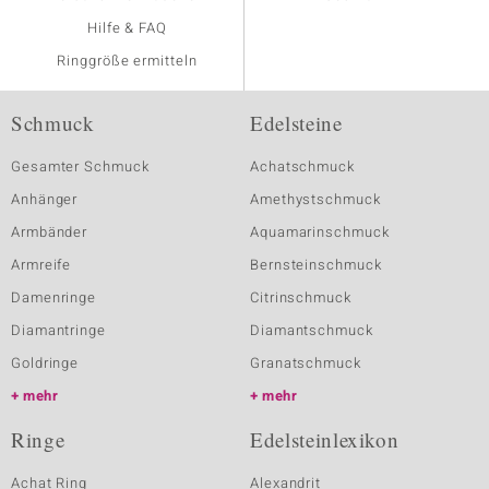
Hilfe & FAQ
Ringgröße ermitteln
Schmuck
Edelsteine
Gesamter Schmuck
Achatschmuck
Anhänger
Amethystschmuck
Armbänder
Aquamarinschmuck
Armreife
Bernsteinschmuck
Damenringe
Citrinschmuck
Diamantringe
Diamantschmuck
Goldringe
Granatschmuck
mehr
mehr
Ringe
Edelsteinlexikon
Achat Ring
Alexandrit