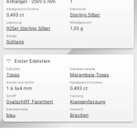
Anhänger - 20x9.5 mm
1
Karatgewicht Summe
Edelmetall
0,493 ct
Sterling Silber
& Classics
Legierung
Metallgewicht
925er Sterling Silber
1,05 g
Minerale
Design
Solitaire
Erster Edelstein
Edelstein
Edelsteinvarietät
Topas
Marambaia-Topas
Anzahl und Größe
Karatgewicht Summe
1 à 6x4 mm
0,493 ct
Schliff
Fassung
Ovalschliff, Facettiert
Krappenfassung
Edelsteinfarbe
Herkunft
blau
Brasilien