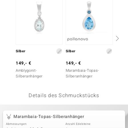
 JUWELO
remonti
uca
no Collection
Silber
Silber
Silber
ENTS BY DE MELO
149,- €
149,- €
129,-
va
Amblygonit-
Marambaia-Topas-
Santa 
Silberanhänger
Silberanhänger
Silber
otenier
 1894 Collection
Details des Schmuckstücks
ana
Marambaia-Topas-Silberanhänger
Abmessungen
Anzahl Edelsteine