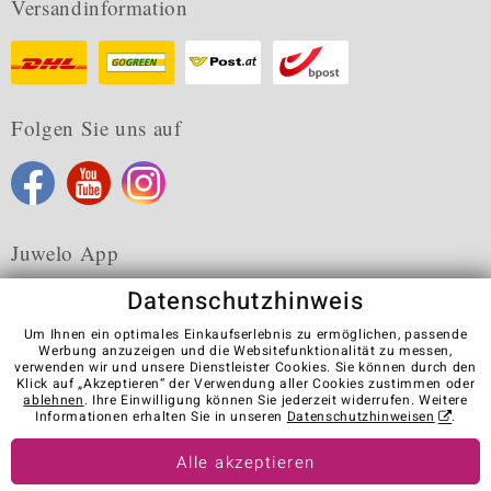
Versandinformation
Folgen Sie uns auf
Juwelo App
Datenschutzhinweis
Um Ihnen ein optimales Einkaufserlebnis zu ermöglichen, passende
Werbung anzuzeigen und die Websitefunktionalität zu messen,
verwenden wir und unsere Dienstleister Cookies. Sie können durch den
Karriere
AGB
Datenschutz
Cookies
Impressum
Klick auf „Akzeptieren“ der Verwendung aller Cookies zustimmen oder
Kontakt
Vertrag widerrufen
ablehnen
. Ihre Einwilligung können Sie jederzeit widerrufen. Weitere
Informationen erhalten Sie in unseren
Datenschutzhinweisen
.
Visit our stores in other countries:
Alle akzeptieren