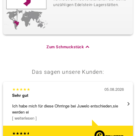
unzähligen Edelstein-Lagerstätten.
Zum Schmuckstück
Das sagen unsere Kunden:
★
★
★
★
★
05.08.2026
★
★
★
Sehr gut
Sehr g
Ich habe mich für diese Ohrringe bei Juwelo entschieden,sie
Tolles
werden ei
[ weiterlesen ]
★
★
★
★
★