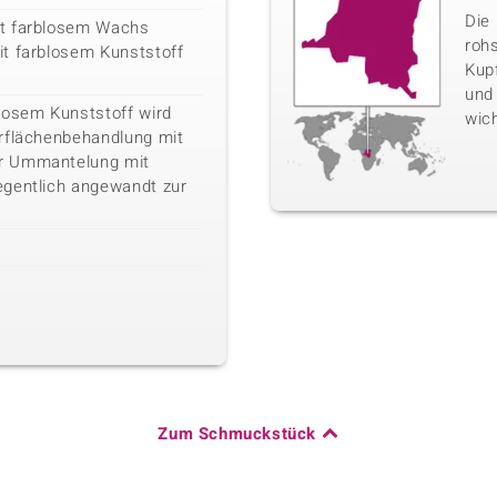
Die 
it farblosem Wachs
rohs
t farblosem Kunststoff
Kup
und
losem Kunststoff wird
wic
rflächenbehandlung mit
r Ummantelung mit
egentlich angewandt zur
Zum Schmuckstück