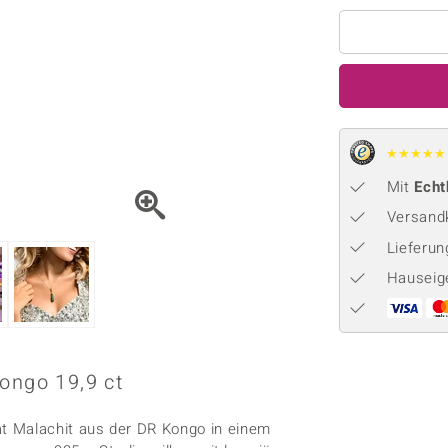
Onyx
Peridot
ns
♦ Silberhalsketten
TPC
Rhodolith
Spektro
k
♦ Silberohrringe
Trends & Classics
Türkis
Turmal
♦ Silberanhänger
Vitale Minerale
n
Platinschmuck
Blau
Grün
★
★
★
★
★
Mit
Echt
Versandk
Lieferu
Hauseig
ongo 19,9 ct
t Malachit aus der DR Kongo in einem