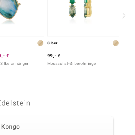
Silber
Silber
,- €
99,- €
99,- 
Silberanhänger
Moosachat-Silberohrringe
Malach
Silber)
Edelstein
 Kongo