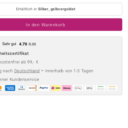
Perle
Ringgröße ermitteln
lith
Spinell
Erhältlich in
Silber, gelbvergoldet
in
Zirkon
In den Warenkorb
Gelb
Sehr gut
4.70
/5.00
heitszertifikat
ostenfrei ab 99,- €
ng nach
Deutschland
innerhalb von 1-3 Tagen
ener Kundenservice