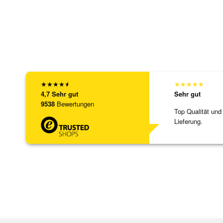
★
★
★
★
★
★
★
★
★
★
4,7
Sehr gut
Sehr gut
9538
Bewertungen
Top Qualität und
Lieferung.