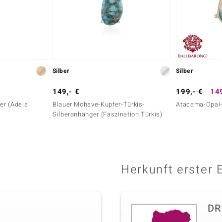
Silber
Silber
149,- €
199,- €
149
ger (Adela
Blauer Mohave-Kupfer-Türkis-
Atacama-Opal-
Silberanhänger (Faszination Türkis)
Herkunft erster 
DR