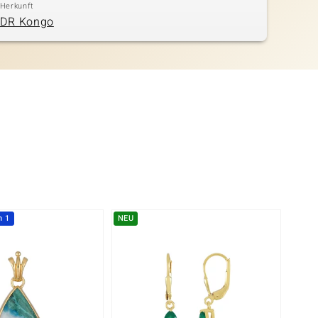
Herkunft
DR Kongo
h 1
NEU