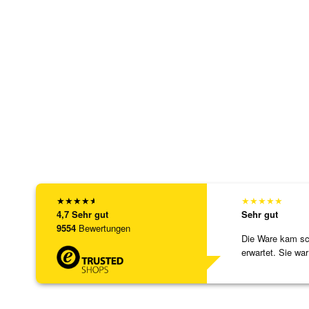
★
★
★
★
★
★
★
★
★
★
4,7
Sehr gut
Sehr gut
9554
Bewertungen
Die Ware kam sch
erwartet. Sie war
verpackt.