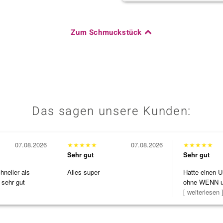
Zum Schmuckstück
Das sagen unsere Kunden:
07.08.2026
★
★
★
★
★
07.08.2026
★
★
★
★
★
Sehr gut
Sehr gut
neller als
Alles super
Hatte einen U
 sehr gut
ohne WENN u
Schmuckstüc
[ weiterlesen 