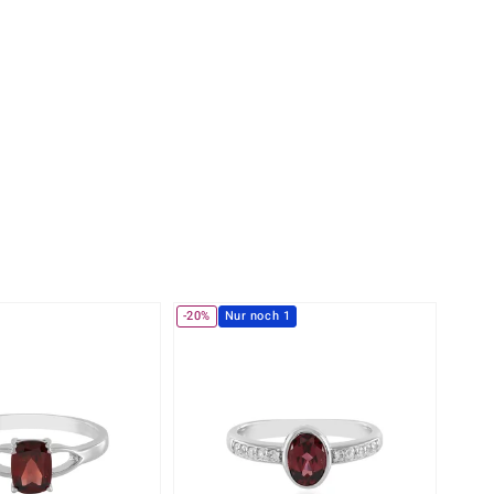
Perle
Ringgröße ermitteln
lith
Spinell
in
Zirkon
Gelb
-20%
Nur noch 1