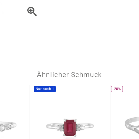
Onyx
Peridot
ns
♦ Silberhalsketten
TPC
Rhodolith
Spektro
k
♦ Silberohrringe
Trends & Classics
Türkis
Turmal
♦ Silberanhänger
Vitale Minerale
n
Platinschmuck
Blau
Grün
Ähnlicher Schmuck
Nur noch 1
-20%