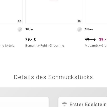
20
20
Silber
Silber
79,- €
49,- €
39,-
ing (Adela
Bemainty-Rubin-Silberring
Mosambik-Gran
Details des Schmuckstücks
Erster Edelstein