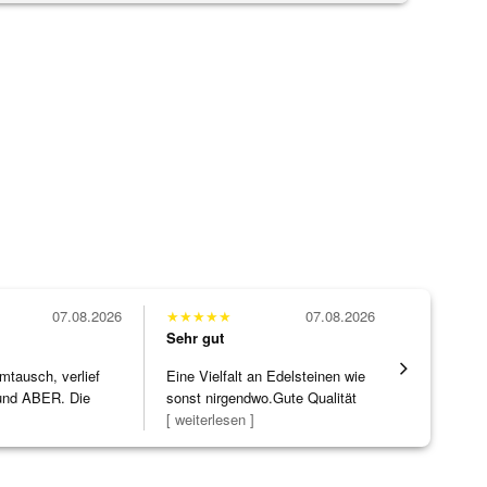
07.08.2026
★
★
★
★
★
07.08.2026
★
★
★
★
★
Sehr gut
Sehr gut
mtausch, verlief
Eine Vielfalt an Edelsteinen wie
Wunderschö
nd ABER. Die
sonst nirgendwo.Gute Qualität
Opal, tolle
ke h
]
zu noc
[ weiterlesen ]
Steg ist e
[ weiterles