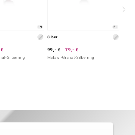
19
21
Silber
Silber
 €
99,- €
79,- €
79,- 
at-Silberring
Malawi-Granat-Silberring
Mosamb