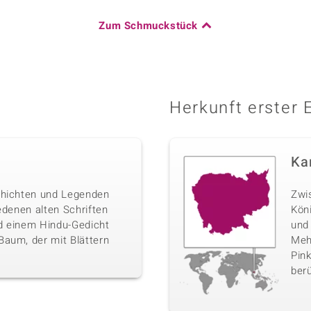
Zum Schmuckstück
Herkunft erster 
Ka
chichten und Legenden
Zwi
edenen alten Schriften
Kön
nd einem Hindu-Gedicht
und
Baum, der mit Blättern
Mehr
Pink
berü