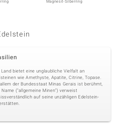
rring
Magnesit-Silberring
Magnes
Edelstein
silien
Land bietet eine unglaubliche Vielfalt an
steinen wie Amethyste, Apatite, Citrine, Topase.
 allem der Bundesstaat Minas Gerais ist berühmt,
n Name ("allgemeine Minen") verweist
issverständlich auf seine unzähligen Edelstein-
erstätten.