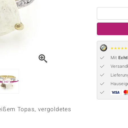
Onyx
Peridot
ns
♦ Silberhalsketten
TPC
Rhodolith
Spektro
k
♦ Silberohrringe
Trends & Classics
Türkis
Turmal
♦ Silberanhänger
Vitale Minerale
n
Platinschmuck
Blau
Grün
★
★
★
★
★
Mit
Echt
Versandk
Lieferu
360°
Hauseig
eißem Topas, vergoldetes