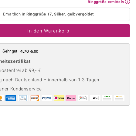
Perle
Ringgröße ermitteln
Ringgröße ermitteln
lith
Spinell
Erhältlich in
Ringgröße 17, Silber, gelbvergoldet
in
Zirkon
In den Warenkorb
Gelb
Sehr gut
4.70
/5.00
heitszertifikat
ostenfrei ab 99,- €
ng nach
Deutschland
innerhalb von 1-3 Tagen
ener Kundenservice