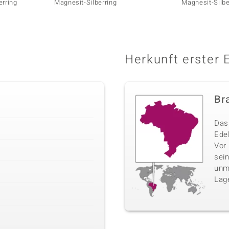
erring
Magnesit-Silberring
Magnesit-Silbe
Herkunft erster 
Bra
Das 
Edel
Vor
sei
unm
Lag