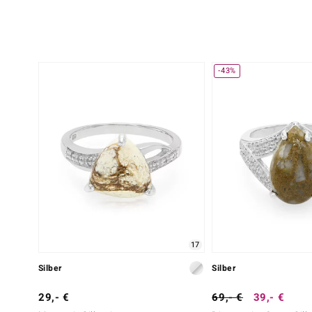
-43%
17
Silber
Silber
29,- €
69,- €
39,- €