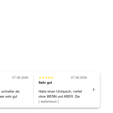
07.08.2026
★
★
★
★
★
07.08.2026
★
★
★
★
★
Sehr gut
Sehr gut
schneller als
Hatte einen Umtausch, verlief
Wunderschö
war sehr gut
ohne WENN und ABER. Die
Opal, tolle
Schmuckstücke h
[ weiterlesen ]
Steg ist e
[ weiterles