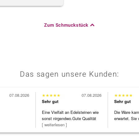
Zum Schmuckstück
Das sagen unsere Kunden:
07.08.2026
★
★
★
★
★
07.08.2026
★
★
★
★
★
Sehr gut
Sehr gut
Eine Vielfalt an Edelsteinen wie
Die Ware kam 
sonst nirgendwo.Gute Qualität
erwartet. Sie 
zu noc
[ weiterlesen ]
verpackt.