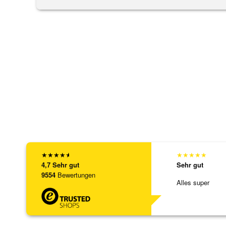
★
★
★
★
★
★
★
★
★
★
4,7
Sehr gut
Sehr gut
9554
Bewertungen
Alles super