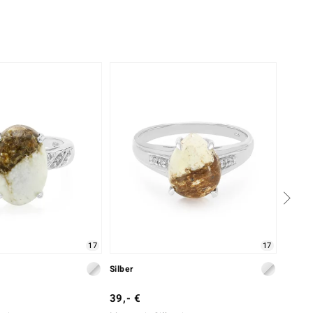
17
17
Silber
Silber
39,- €
39,- 