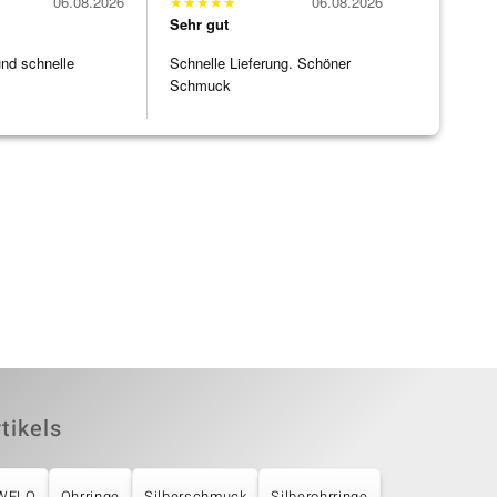
06.08.2026
★
★
★
★
★
06.08.2026
Sehr gut
und schnelle
Schnelle Lieferung. Schöner
Schmuck
tikels
UWELO
Ohrringe
Silberschmuck
Silberohrringe