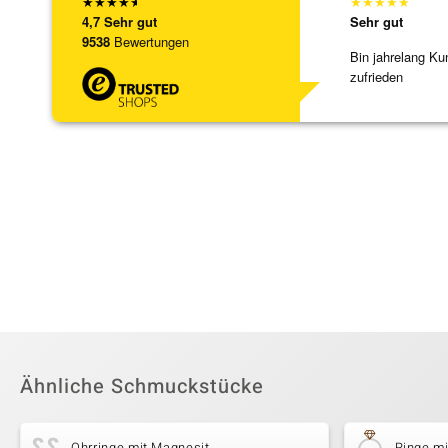
★
★
★
★
★
★
★
★
★
★
4,7
Sehr gut
Sehr gut
9538
Bewertungen
Bin jahrelang Ku
zufrieden
Ähnliche Schmuckstücke
Ohrringe mit Magnesit
Ringe m