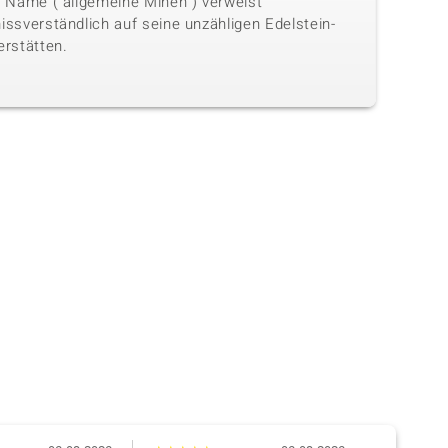
n Name ("allgemeine Minen") verweist
issverständlich auf seine unzähligen Edelstein-
erstätten.