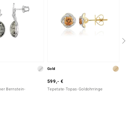
Gold
Silber
599,- €
99,- 
her Bernstein-
Tepetate-Topas-Goldohrringe
Welo-O