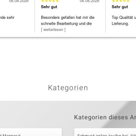
06.08.2026
★
★
★
★
★
06.08.2026
★
★
★
★
★
Sehr gut
Sehr gut
nde sehr
Besonders gefallen hat mir die
Top Qualität 
schnelle Bearbeitung und die
Lieferung.
Bearbeitun
[ weiterlesen ]
Kategorien
Kategorien dieses Ar
it Magnesit
Schmuck online kaufen bei J