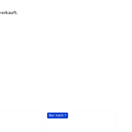
Perle
Ringgröße ermitteln
lith
Spinell
verkauft.
in
Zirkon
Gelb
Nur noch 1
-20%