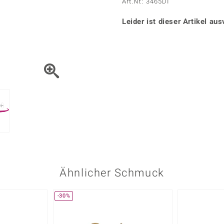
Onyx
Peridot
Art.Nr.: 3465DI
ns
♦ Silberhalsketten
TPC
Rhodolith
Spektro
k
♦ Silberohrringe
Leider ist dieser Artikel aus
Trends & Classics
Türkis
Turmal
♦ Silberanhänger
Vitale Minerale
n
Platinschmuck
Blau
Grün
Ähnlicher Schmuck
-30%