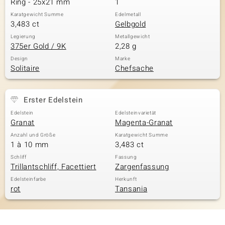
Ring - 25x21 mm
1
Karatgewicht Summe
Edelmetall
3,483 ct
Gelbgold
& Classics
Legierung
Metallgewicht
375er Gold / 9K
2,28 g
Minerale
Design
Marke
Solitaire
Chefsache
Erster Edelstein
Edelstein
Edelsteinvarietät
Granat
Magenta-Granat
Anzahl und Größe
Karatgewicht Summe
1 à 10 mm
3,483 ct
Schliff
Fassung
Trillantschliff, Facettiert
Zargenfassung
Edelsteinfarbe
Herkunft
rot
Tansania