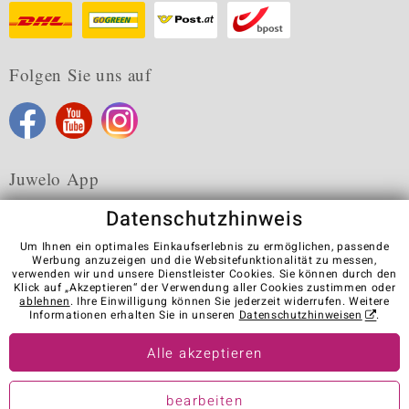
Folgen Sie uns auf
Juwelo App
Datenschutzhinweis
Um Ihnen ein optimales Einkaufserlebnis zu ermöglichen, passende
Werbung anzuzeigen und die Websitefunktionalität zu messen,
verwenden wir und unsere Dienstleister Cookies. Sie können durch den
Karriere
AGB
Datenschutz
Cookies
Impressum
Klick auf „Akzeptieren“ der Verwendung aller Cookies zustimmen oder
Kontakt
Vertrag widerrufen
ablehnen
. Ihre Einwilligung können Sie jederzeit widerrufen. Weitere
Informationen erhalten Sie in unseren
Datenschutzhinweisen
.
Visit our stores in other countries:
Alle akzeptieren
© Juwelo Deutschland GmbH (ein Tochterunternehmen der elumeo
bearbeiten