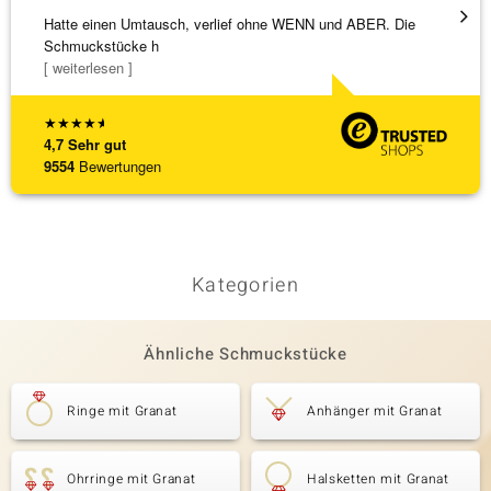
Hatte einen Umtausch, verlief ohne WENN und ABER. Die
Eine V
Schmuckstücke h
zu noc
[ weiterlesen ]
[ weite
★
★
★
★
★
4,7
Sehr gut
9554
Bewertungen
Kategorien
Ähnliche Schmuckstücke
Ringe mit Granat
Anhänger mit Granat
Ohrringe mit Granat
Halsketten mit Granat