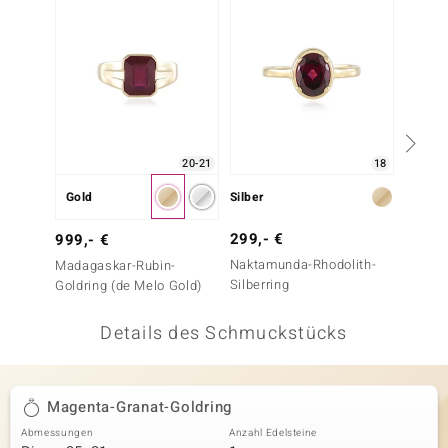
 JUWELO
remonti
uca
no Collection
20-21
18
ENTS BY DE MELO
Gold
Silber
Gold
va
299,- €
599,-
999,- €
Naktamunda-Rhodolith-
Rhodol
Madagaskar-Rubin-
otenier
Silberring
Goldring (de Melo Gold)
 1894 Collection
Details des Schmuckstücks
ana
Magenta-Granat-Goldring
Abmessungen
Anzahl Edelsteine