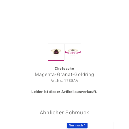
ors Edition
ana
Prince Designs
360°
o
Chic
Chefsache
Magenta-Granat-Goldring
insell
Art.Nr.: 1738AA
n Vogue
Leider ist dieser Artikel ausverkauft.
 Show
Ähnlicher Schmuck
o Paraíso
Classics
Nur noch 1
Nur n