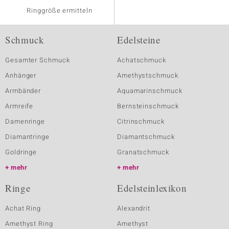
Ringgröße ermitteln
Schmuck
Edelsteine
Gesamter Schmuck
Achatschmuck
Anhänger
Amethystschmuck
Armbänder
Aquamarinschmuck
Armreife
Bernsteinschmuck
Damenringe
Citrinschmuck
Diamantringe
Diamantschmuck
Goldringe
Granatschmuck
mehr
mehr
Ringe
Edelsteinlexikon
Achat Ring
Alexandrit
Amethyst Ring
Amethyst