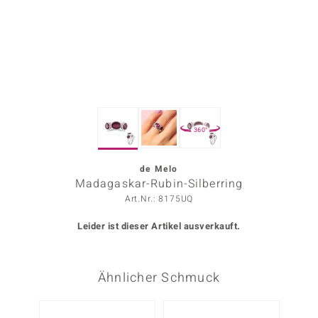
ors Edition
ana
Prince Designs
360°
o
Chic
de Melo
Madagaskar-Rubin-Silberring
insell
Art.Nr.: 8175UQ
n Vogue
Leider ist dieser Artikel ausverkauft.
 Show
Ähnlicher Schmuck
o Paraíso
Classics
Nur n