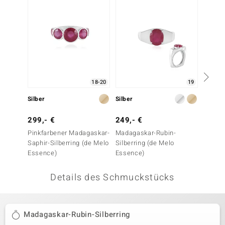
 JUWELO
remonti
uca
no Collection
18-20
19
ENTS BY DE MELO
Silber
Silber
Silber
va
299,- €
249,- €
199,-
Pinkfarbener Madagaskar-
Madagaskar-Rubin-
Madaga
otenier
Saphir-Silberring (de Melo
Silberring (de Melo
Silberr
Essence)
Essence)
Essenc
 1894 Collection
Details des Schmuckstücks
ana
Madagaskar-Rubin-Silberring