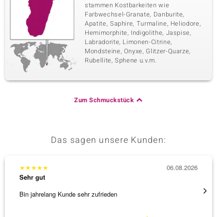
stammen Kostbarkeiten wie
Farbwechsel-Granate, Danburite,
Apatite, Saphire, Turmaline, Heliodore,
Hemimorphite, Indigolithe, Jaspise,
Labradorite, Limonen-Citrine,
Mondsteine, Onyxe, Glitzer-Quarze,
Rubellite, Sphene u.v.m.
Zum Schmuckstück
Das sagen unsere Kunden:
★
★
★
★
★
06.08.2026
★
★
★
Sehr gut
Sehr g
Bin jahrelang Kunde sehr zufrieden
Besond
Bearbe
[ weite