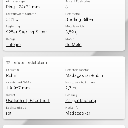
Abmessungen
Anzahl Edelsteine
Ring - 24x22 mm
3
Karatgewicht Summe
Edelmetall
5,31 ct
Sterling Silber
& Classics
Legierung
Metallgewicht
925er Sterling Silber
3,59 g
Minerale
Design
Marke
Trilogie
de Melo
Erster Edelstein
Edelstein
Edelsteinvarietät
Rubin
Madagaskar-Rubin
Anzahl und Größe
Karatgewicht Summe
1 à 9x7 mm
2,7 ct
Schliff
Fassung
Ovalschliff, Facettiert
Zargenfassung
Edelsteinfarbe
Herkunft
rot
Madagaskar