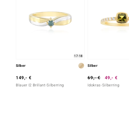
17-18
Silber
Silber
149,- €
69,- €
49,- €
Blauer I2 Brillant-Silberring
Idokras-Silberring