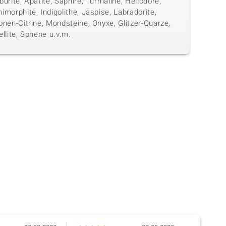
urite, Apatite, Saphire, Turmaline, Heliodore,
morphite, Indigolithe, Jaspise, Labradorite,
nen-Citrine, Mondsteine, Onyxe, Glitzer-Quarze,
llite, Sphene u.v.m.