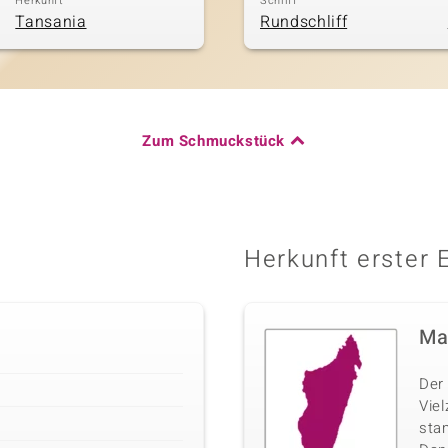
Herkunft
Schliff
Tansania
Rundschliff
Zum Schmuckstück
Herkunft erster 
Ma
Der 
Vie
sta