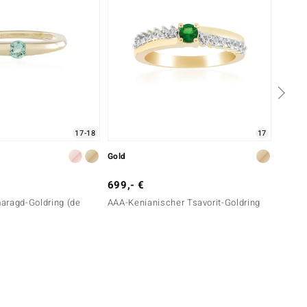
17-18
17
Gold
Silber
699,- €
149,-
aragd-Goldring (de
AAA-Kenianischer Tsavorit-Goldring
Tansan