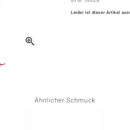
Onyx
Peridot
Art.Nr.: 5950DB
ns
♦ Silberhalsketten
TPC
Rhodolith
Spektro
k
♦ Silberohrringe
Leider ist dieser Artikel aus
Trends & Classics
Türkis
Turmal
♦ Silberanhänger
Vitale Minerale
n
Platinschmuck
Blau
Grün
Ähnlicher Schmuck