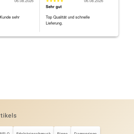
06.08.2026
★
★
★
★
★
06.08.2026
Sehr gut
 Kunde sehr
Top Qualität und schnelle
Lieferung.
tikels
UWELO
Edelsteinschmuck
Ringe
Damenringe