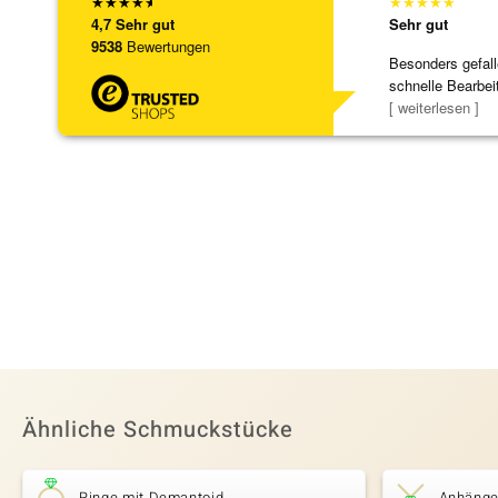
★
★
★
★
★
★
★
★
★
★
4,7
Sehr gut
Sehr gut
9538
Bewertungen
Besonders gefall
schnelle Bearbei
Bearbeitun
[ weiterlesen ]
Ähnliche Schmuckstücke
Ringe mit Demantoid
Anhänge