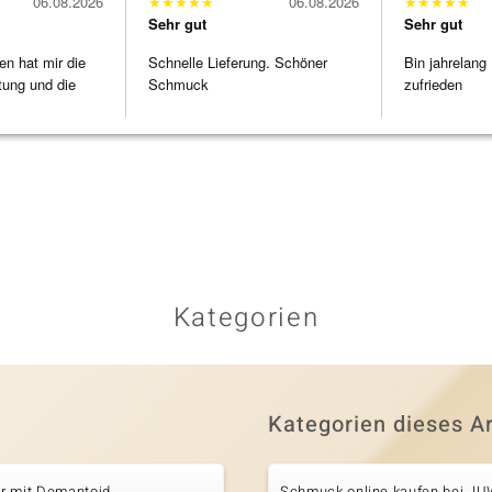
06.08.2026
★
★
★
★
★
06.08.2026
★
★
★
★
★
Sehr gut
Sehr gut
en hat mir die
Schnelle Lieferung. Schöner
Bin jahrelang
tung und die
Schmuck
zufrieden
Kategorien
Kategorien dieses Ar
r mit Demantoid
Schmuck online kaufen bei J