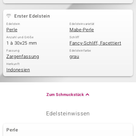
Erster Edelstein
& Classics
Edelstein
Edelsteinvarietät
Perle
Mabe-Perle
Minerale
Anzahl und Größe
Schliff
1 à 30x25 mm
Fancy-Schliff, Facettiert
Fassung
Edelsteinfarbe
Zargenfassung
grau
Herkunft
Indonesien
Zum Schmuckstück
Edelsteinwissen
Perle