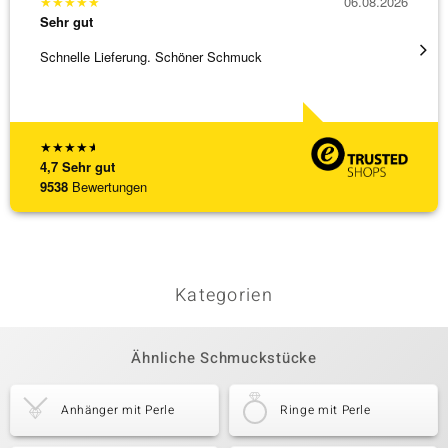
★
★
★
★
★
06.08.2026
★
★
★
Sehr gut
Sehr g
Schnelle Lieferung. Schöner Schmuck
Besond
Bearbe
[ weite
★
★
★
★
★
4,7
Sehr gut
9538
Bewertungen
Kategorien
Ähnliche Schmuckstücke
Anhänger mit Perle
Ringe mit Perle