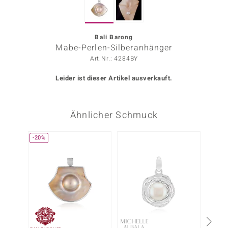
ors Edition
ana
Bali Barong
Mabe-Perlen-Silberanhänger
Art.Nr.: 4284BY
Prince Designs
Leider ist dieser Artikel ausverkauft.
o
Ähnlicher Schmuck
Chic
insell
-20%
-10%
n Vogue
 Show
o Paraíso
Classics