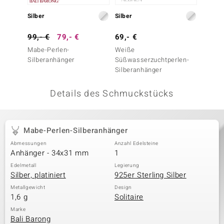
 JUWELO
Silber
Silber
Silber
remonti
99,- €
79,- €
69,- €
99,- 
Mabe-Perlen-
Weiße
Mabe-P
uca
Silberanhänger
Süßwasserzuchtperlen-
Silber
Silberanhänger
no Collection
Details des Schmuckstücks
ENTS BY DE MELO
va
Mabe-Perlen-Silberanhänger
otenier
Abmessungen
Anzahl Edelsteine
Anhänger - 34x31 mm
1
 1894 Collection
Edelmetall
Legierung
Silber, platiniert
925er Sterling Silber
Metallgewicht
Design
1,6 g
Solitaire
ana
Marke
Bali Barong