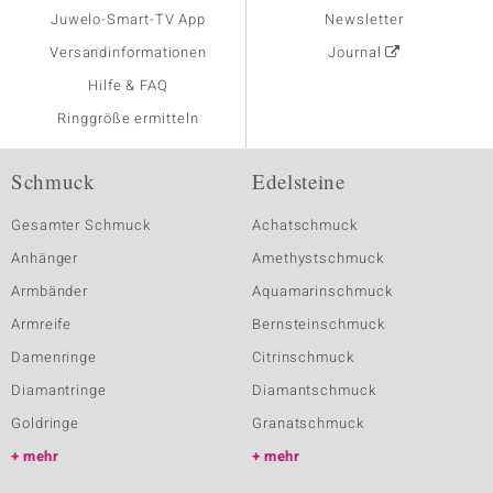
Juwelo-Smart-TV App
Newsletter
Versandinformationen
Journal
Hilfe & FAQ
Ringgröße ermitteln
Schmuck
Edelsteine
Gesamter Schmuck
Achatschmuck
Anhänger
Amethystschmuck
Armbänder
Aquamarinschmuck
Armreife
Bernsteinschmuck
Damenringe
Citrinschmuck
Diamantringe
Diamantschmuck
Goldringe
Granatschmuck
mehr
mehr