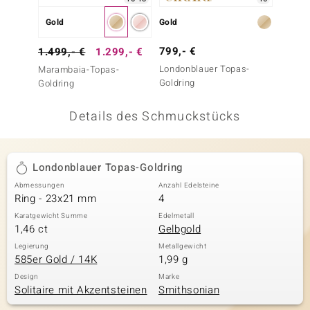
 JUWELO
Gold
Gold
Gold
remonti
799,- €
499,-
1.499,- €
1.299,- €
Londonblauer Topas-
Ratana
Marambaia-Topas-
uca
Goldring
Goldring
no Collection
Details des Schmuckstücks
ENTS BY DE MELO
va
Londonblauer Topas-Goldring
Abmessungen
Anzahl Edelsteine
otenier
Ring - 23x21 mm
4
 1894 Collection
Karatgewicht Summe
Edelmetall
1,46 ct
Gelbgold
Legierung
Metallgewicht
585er Gold / 14K
1,99 g
ana
Design
Marke
Solitaire mit Akzentsteinen
Smithsonian