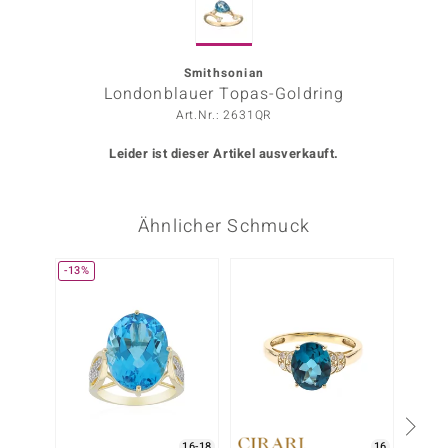
ors Edition
ana
Smithsonian
Londonblauer Topas-Goldring
Art.Nr.: 2631QR
Prince Designs
Leider ist dieser Artikel ausverkauft.
o
Ähnlicher Schmuck
Chic
insell
-13%
-20%
n Vogue
 Show
o Paraíso
Classics
16-18
16