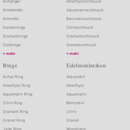
Anhänger
Amethystschmuck
Armbänder
Aquamarinschmuck
Armreife
Bernsteinschmuck
Damenringe
Citrinschmuck
Diamantringe
Diamantschmuck
Goldringe
Granatschmuck
mehr
mehr
Ringe
Edelsteinlexikon
Achat Ring
Alexandrit
Amethyst Ring
Amethyst
Aquamarin Ring
Aquamarin
Citrin Ring
Bernstein
Diamant Ring
Citrin
Granat Ring
Granat
Jade Ring
Mondstein