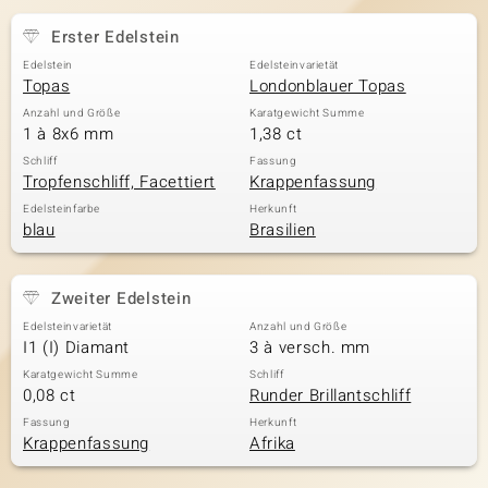
Erster Edelstein
Edelstein
Edelsteinvarietät
& Classics
Topas
Londonblauer Topas
Anzahl und Größe
Karatgewicht Summe
Minerale
1 à 8x6 mm
1,38 ct
Schliff
Fassung
Tropfenschliff, Facettiert
Krappenfassung
Edelsteinfarbe
Herkunft
blau
Brasilien
Zweiter Edelstein
Edelsteinvarietät
Anzahl und Größe
I1 (I) Diamant
3 à versch. mm
Karatgewicht Summe
Schliff
0,08 ct
Runder Brillantschliff
Fassung
Herkunft
Krappenfassung
Afrika