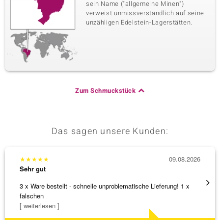
sein Name ("allgemeine Minen")
verweist unmissverständlich auf seine
unzähligen Edelstein-Lagerstätten.
Zum Schmuckstück
Das sagen unsere Kunden:
★
★
★
★
★
09.08.2026
★
★
★
Sehr gut
Sehr g
3 x Ware bestellt - schnelle unproblematische Lieferung! 1 x
Schöne
falschen
weiter
[ weiterlesen ]