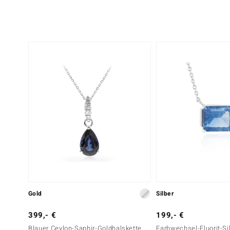
Gold
Silber
399,- €
199,- €
Blauer Ceylon-Saphir-Goldhalskette
Farbwechsel-Fluorit-Sil