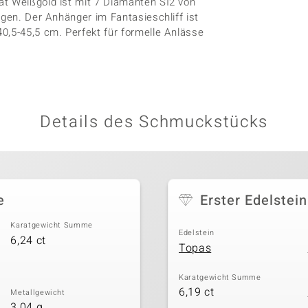
at Weißgold ist mit 7 Diamanten SI2 von
rgen. Der Anhänger im Fantasieschliff ist
0,5-45,5 cm. Perfekt für formelle Anlässe
Details des Schmuckstücks
e
Erster Edelstein
Karatgewicht Summe
Edelstein
6,24 ct
Topas
Karatgewicht Summe
6,19 ct
Metallgewicht
3,04 g