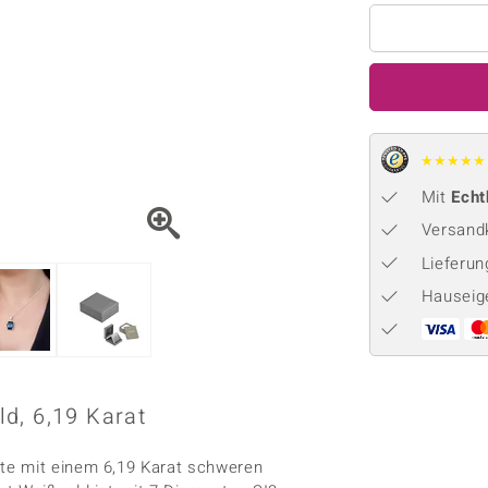
Onyx
Peridot
ns
♦ Silberhalsketten
TPC
Rhodolith
Spektro
k
♦ Silberohrringe
Trends & Classics
Türkis
Turmal
♦ Silberanhänger
Vitale Minerale
n
Platinschmuck
Blau
Grün
★
★
★
★
★
Mit
Echt
Versandk
Lieferu
Hauseig
d, 6,19 Karat
te mit einem 6,19 Karat schweren