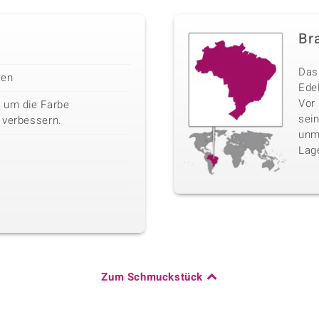
Bra
Das 
len
Edel
Vor
 um die Farbe
sei
 verbessern.
unm
Lag
Zum Schmuckstück