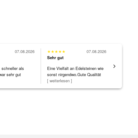
07.08.2026
★
★
★
★
★
07.08.2026
★
★
★
★
★
Sehr gut
Sehr gut
schneller als
Eine Vielfalt an Edelsteinen wie
Alles supe
war sehr gut
sonst nirgendwo.Gute Qualität
zu noc
[ weiterlesen ]