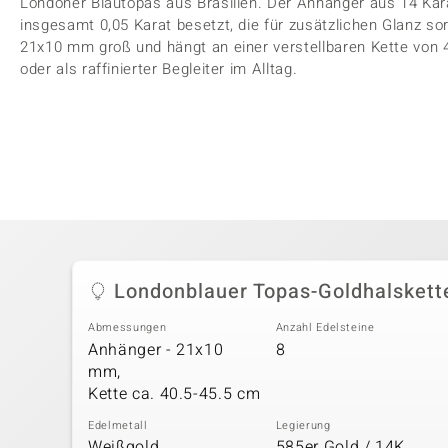
Londoner Blautopas aus Brasilien. Der Anhänger aus 14 Kar
insgesamt 0,05 Karat besetzt, die für zusätzlichen Glanz so
21x10 mm groß und hängt an einer verstellbaren Kette von 4
oder als raffinierter Begleiter im Alltag.
Londonblauer Topas-Goldhalskett
Abmessungen
Anzahl Edelsteine
Anhänger - 21x10
8
mm,
Kette ca. 40.5-45.5 cm
Edelmetall
Legierung
Weißgold
585er Gold / 14K