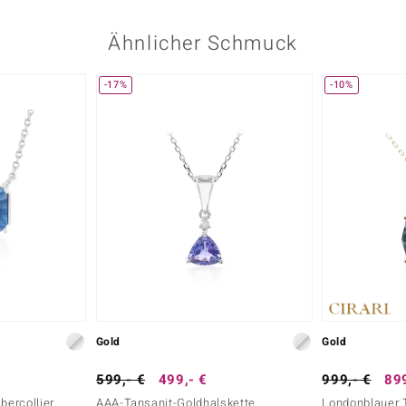
Ähnlicher Schmuck
-17%
-10%
Gold
Gold
599,- €
499,- €
999,- €
899
bercollier
AAA-Tansanit-Goldhalskette
Londonblauer 