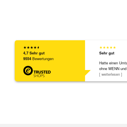
★
★
★
★
★
★
★
★
★
★
4,7
Sehr gut
Sehr gut
9554
Bewertungen
Hatte einen Umta
ohne WENN und
Schmuckstücke 
[ weiterlesen ]