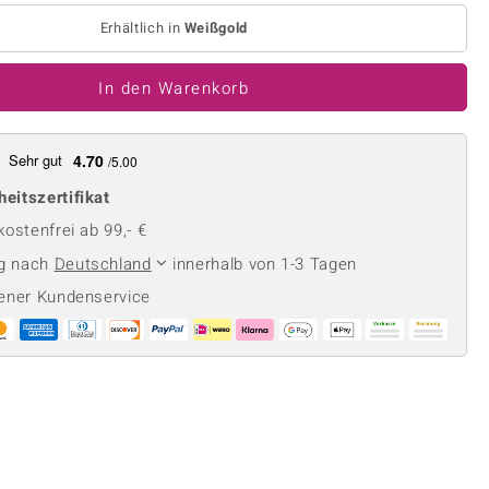
Perle
Ringgröße ermitteln
Erhältlich in
Weißgold
lith
Spinell
in
Zirkon
In den Warenkorb
Gelb
Sehr gut
4.70
/5.00
heitszertifikat
ostenfrei ab 99,- €
ng nach
Deutschland
innerhalb von 1-3 Tagen
ener Kundenservice