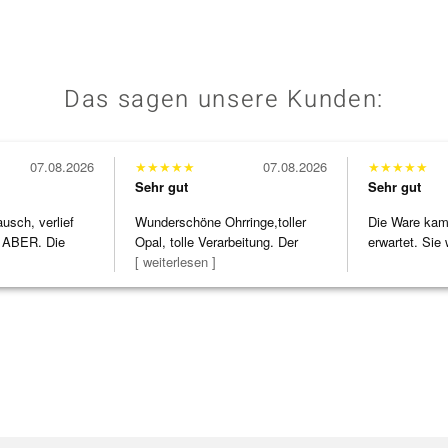
Das sagen unsere Kunden:
07.08.2026
★
★
★
★
★
07.08.2026
★
★
★
★
★
Sehr gut
Sehr gut
usch, verlief
Wunderschöne Ohrringe,toller
Die Ware kam 
 ABER. Die
Opal, tolle Verarbeitung. Der
erwartet. Sie 
h
Steg ist e
[ weiterlesen ]
verpackt.