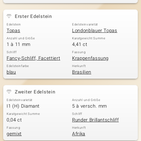
Erster Edelstein
& Classics
Edelstein
Edelsteinvarietät
Topas
Londonblauer Topas
Minerale
Anzahl und Größe
Karatgewicht Summe
1 à 11 mm
4,41 ct
Schliff
Fassung
Fancy-Schliff, Facettiert
Krappenfassung
Edelsteinfarbe
Herkunft
blau
Brasilien
Zweiter Edelstein
Edelsteinvarietät
Anzahl und Größe
I1 (H) Diamant
5 à versch. mm
Karatgewicht Summe
Schliff
0,04 ct
Runder Brillantschliff
Fassung
Herkunft
gemixt
Afrika