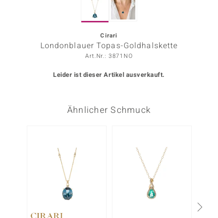
ors Edition
ana
Cirari
Londonblauer Topas-Goldhalskette
Art.Nr.: 3871NO
Prince Designs
Leider ist dieser Artikel ausverkauft.
o
Ähnlicher Schmuck
Chic
insell
-10%
n Vogue
 Show
o Paraíso
Classics