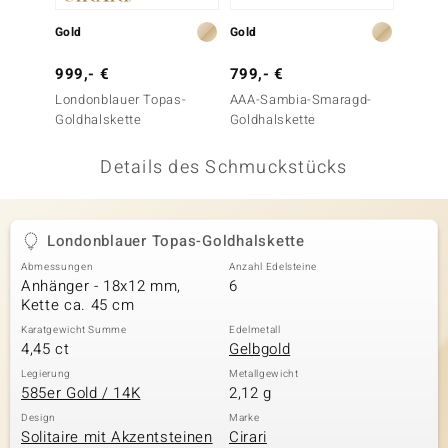
 JUWELO
Gold
Gold
Gold
remonti
999,- €
799,- €
1.999
Londonblauer Topas-
AAA-Sambia-Smaragd-
AAA-Ta
uca
Goldhalskette
Goldhalskette
Goldha
no Collection
Details des Schmuckstücks
ENTS BY DE MELO
va
Londonblauer Topas-Goldhalskette
Abmessungen
Anzahl Edelsteine
otenier
Anhänger - 18x12 mm,
6
Kette ca. 45 cm
 1894 Collection
Karatgewicht Summe
Edelmetall
4,45 ct
Gelbgold
Legierung
Metallgewicht
585er Gold / 14K
2,12 g
ana
Design
Marke
Solitaire mit Akzentsteinen
Cirari