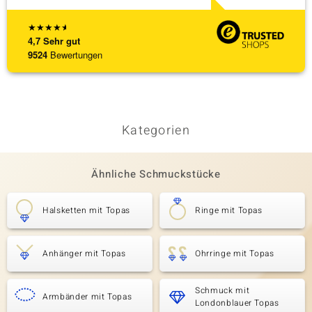
★
★
★
★
★
4,7
Sehr gut
9524
Bewertungen
Kategorien
Ähnliche Schmuckstücke
Halsketten mit Topas
Ringe mit Topas
Anhänger mit Topas
Ohrringe mit Topas
Schmuck mit
Armbänder mit Topas
Londonblauer Topas