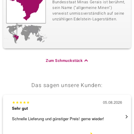
Bundesstaat Minas Gerais ist berühmt,
sein Name ("allgemeine Minen")
verweist unmissverständlich auf seine
unzähligen Edelstein-Lagerstätten.
Zum Schmuckstück
Das sagen unsere Kunden:
★
★
★
★
★
05.08.2026
★
★
★
Sehr gut
Sehr g
Schnelle Lieferung und günstiger Preis! gerne wieder!
Tolles